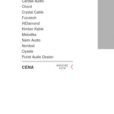
Cardas Audio
Chord
Crystal Cable
Furutech
HiDiamond
Kimber Kable
Melodika
Naim Audio
Nordost
Oyaide
Purist Audio Design
QED
WYCZYŚĆ
CENA
Siltech
FILTR
Straight Wire
Synergistic Research
Taga
Tara Labs
Van den Hul
Wilson
Wireworld