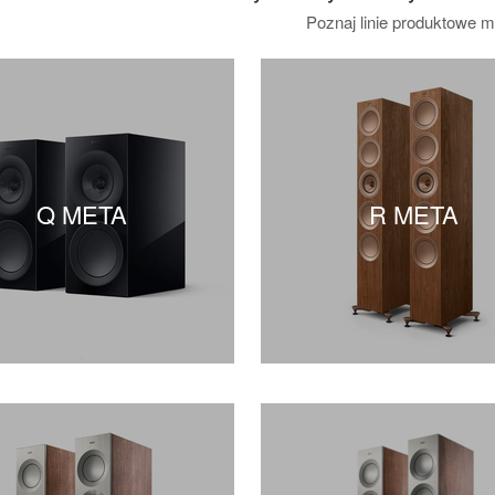
Poznaj linie produktowe m
Q META
R META