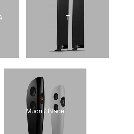
A
T
Muon / Blade