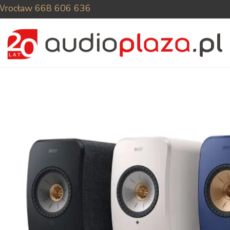
Wrocław
668 606 636