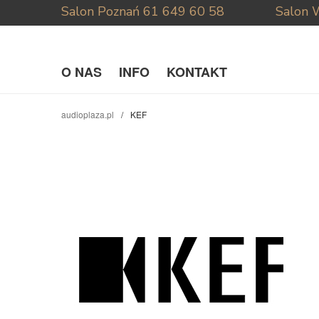
Salon Poznań
61 649 60 58
Salon 
O NAS
INFO
KONTAKT
audioplaza.pl
KEF