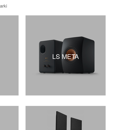
arki
LS META