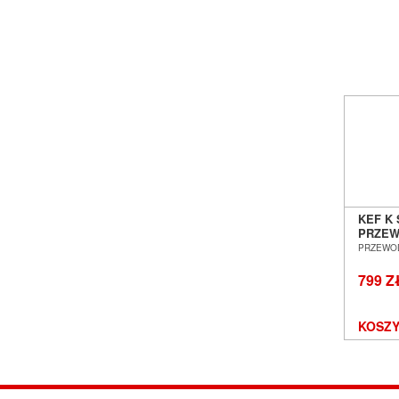
KEF K
PRZEW
WIREL
PRZEWO
WIRELE
SALON
799 Z
WROC
KOSZY