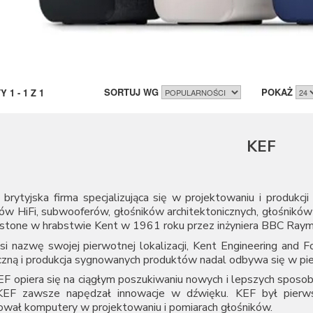
SORTUJ WG
POKAŻ
TY
1
-
1
Z
1
KEF
brytyjska firma specjalizująca się w projektowaniu i produkc
ków HiFi, subwooferów, głośników architektonicznych, głośnik
stone w hrabstwie Kent w 1961 roku przez inżyniera BBC Raym
i nazwę swojej pierwotnej lokalizacji, Kent Engineering and F
czną i produkcja sygnowanych produktów nadal odbywa się w pi
EF opiera się na ciągłym poszukiwaniu nowych i lepszych spo
 KEF zawsze napędzał innowacje w dźwięku. KEF był pierw
ował komputery w projektowaniu i pomiarach głośników.