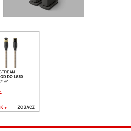
 STREAM
ÓD DO LS60
ESS, LS50
DY AV
SS II I LSX
 POZNAŃ
Ł
ŁAW
K +
ZOBACZ