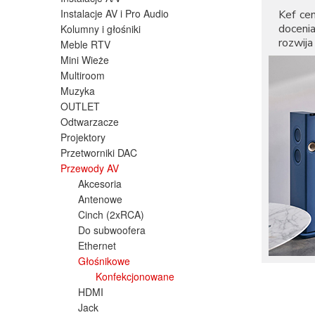
Instalacje AV i Pro Audio
Kef ce
doceni
Kolumny i głośniki
rozwij
Meble RTV
Mini Wieże
Multiroom
Muzyka
OUTLET
Odtwarzacze
Projektory
Przetworniki DAC
Przewody AV
Akcesoria
Antenowe
Cinch (2xRCA)
Do subwoofera
Ethernet
Głośnikowe
Konfekcjonowane
HDMI
Jack