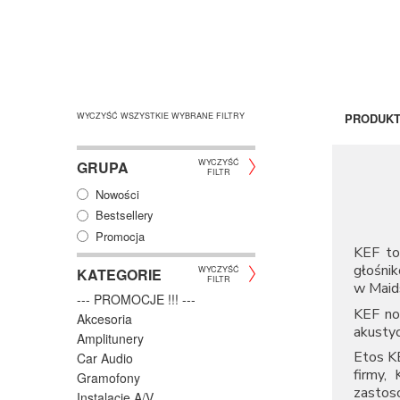
WYCZYŚĆ WSZYSTKIE WYBRANE FILTRY
PRODUK
WYCZYŚĆ
GRUPA
FILTR
Nowości
Bestsellery
Promocja
KEF to 
głośni
WYCZYŚĆ
KATEGORIE
FILTR
w Maid
--- PROMOCJE !!! ---
KEF nos
Akcesoria
akusty
Amplitunery
Etos K
Car Audio
firmy,
Gramofony
zastos
Instalacje A/V