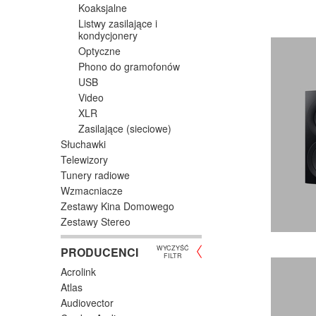
Koaksjalne
Listwy zasilające i
kondycjonery
Optyczne
Phono do gramofonów
USB
Video
XLR
Zasilające (sieciowe)
Słuchawki
Telewizory
Tunery radiowe
Wzmacniacze
Zestawy Kina Domowego
Zestawy Stereo
WYCZYŚĆ
PRODUCENCI
FILTR
Acrolink
Atlas
Audiovector