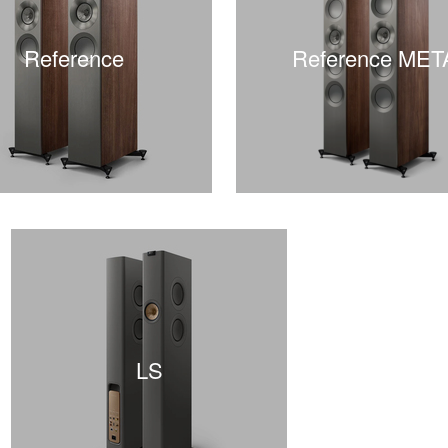
Reference
Reference MET
LS