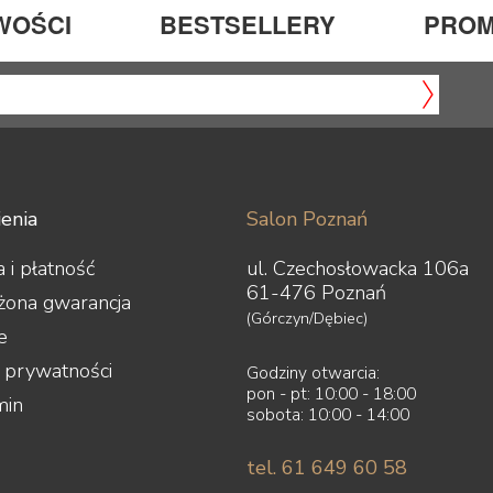
WOŚCI
BESTSELLERY
PROM
enia
Salon Poznań
 i płatność
ul. Czechosłowacka 106a
61-476 Poznań
żona gwarancja
(Górczyn/Dębiec)
e
a prywatności
Godziny otwarcia:
pon - pt: 10:00 - 18:00
min
sobota: 10:00 - 14:00
tel. 61 649 60 58