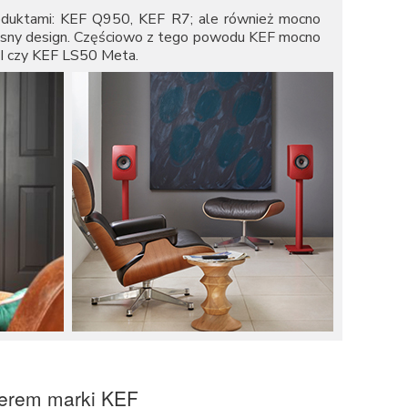
oduktami:
KEF Q950
,
KEF R7
; ale również mocno
czesny design. Częściowo z tego powodu KEF mocno
I
czy
KEF LS50 Meta
.
erem marki KEF