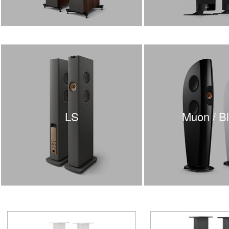
LS
Muon / B