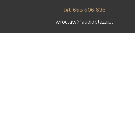
tel. 668 606 636
wroclaw@audioplaza.pl