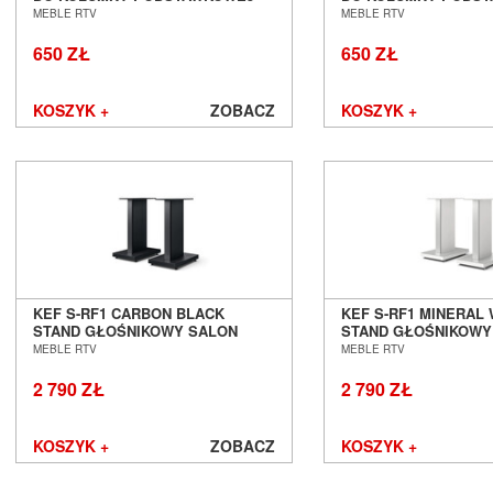
SALON POZNAŃ WROCŁAW
SALON POZNAŃ WR
MEBLE RTV
MEBLE RTV
650 ZŁ
650 ZŁ
KOSZYK +
ZOBACZ
KOSZYK +
KEF S-RF1 CARBON BLACK
KEF S-RF1 MINERAL 
STAND GŁOŚNIKOWY SALON
STAND GŁOŚNIKOWY
POZNAŃ WROCŁAW
POZNAŃ WROCŁAW
MEBLE RTV
MEBLE RTV
2 790 ZŁ
2 790 ZŁ
KOSZYK +
ZOBACZ
KOSZYK +