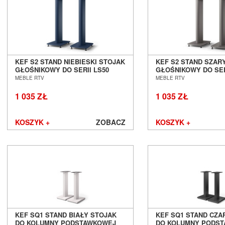
KEF S2 STAND NIEBIESKI STOJAK
KEF S2 STAND SZAR
GŁOŚNIKOWY DO SERII LS50
GŁOŚNIKOWY DO SER
SALON POZNAŃ WROCŁAW
SALON POZNAŃ WR
MEBLE RTV
MEBLE RTV
1 035 ZŁ
1 035 ZŁ
KOSZYK +
ZOBACZ
KOSZYK +
KEF SQ1 STAND BIAŁY STOJAK
KEF SQ1 STAND CZA
DO KOLUMNY PODSTAWKOWEJ
DO KOLUMNY PODS