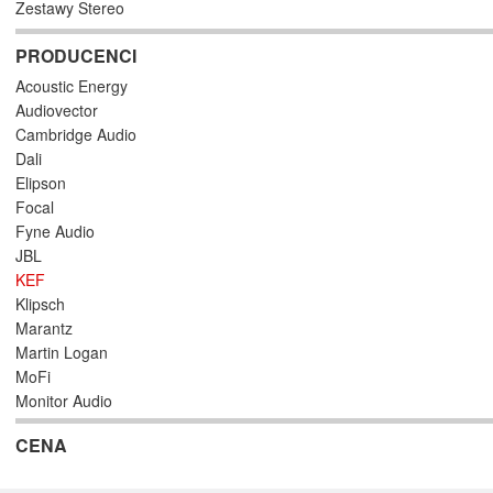
Zestawy Stereo
PRODUCENCI
Acoustic Energy
Audiovector
Cambridge Audio
Dali
Elipson
Focal
Fyne Audio
JBL
KEF
Klipsch
Marantz
Martin Logan
MoFi
Monitor Audio
NorStone
CENA
Out Audio
Paradigm