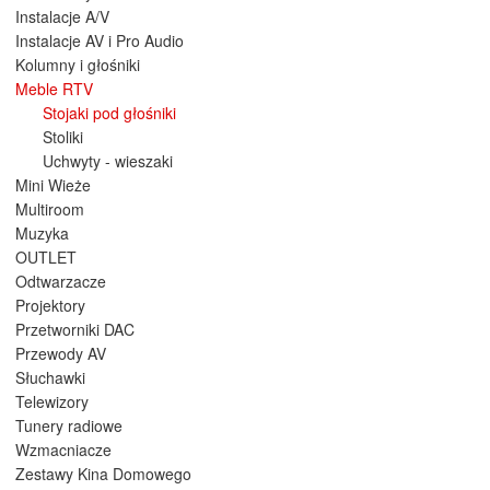
Instalacje A/V
Instalacje AV i Pro Audio
Kolumny i głośniki
Meble RTV
Stojaki pod głośniki
Stoliki
Uchwyty - wieszaki
Mini Wieże
Multiroom
Muzyka
OUTLET
Odtwarzacze
Projektory
Przetworniki DAC
Przewody AV
Słuchawki
Telewizory
Tunery radiowe
Wzmacniacze
Zestawy Kina Domowego