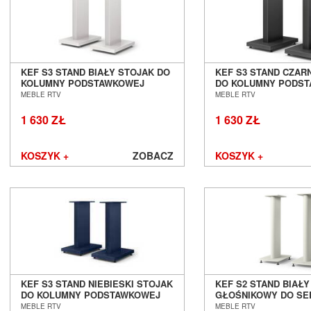
KEF S3 STAND BIAŁY STOJAK DO
KEF S3 STAND CZAR
KOLUMNY PODSTAWKOWEJ
DO KOLUMNY PODS
SALON POZNAŃ WROCŁAW
SALON POZNAŃ WR
MEBLE RTV
MEBLE RTV
1 630 ZŁ
1 630 ZŁ
KOSZYK +
ZOBACZ
KOSZYK +
KEF S3 STAND NIEBIESKI STOJAK
KEF S2 STAND BIAŁ
DO KOLUMNY PODSTAWKOWEJ
GŁOŚNIKOWY DO SER
SALON POZNAŃ WROCŁAW
SALON POZNAŃ WR
MEBLE RTV
MEBLE RTV