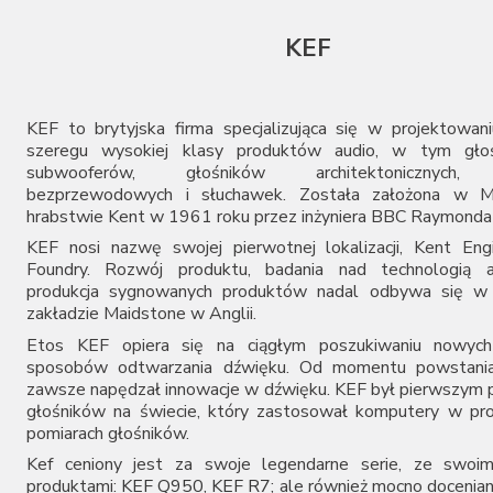
PMC
Q Acoustics
KEF
solidsteel
Sonos
Sonus Faber
Spendor
KEF to brytyjska firma specjalizująca się w projektowaniu
Taga
szeregu wysokiej klasy produktów audio, w tym głoś
subwooferów, głośników architektonicznych, 
Triangle
bezprzewodowych i słuchawek. Została założona w 
Vogels
hrabstwie Kent w 1961 roku przez inżyniera BBC Raymonda
Wharfedale
Wilson
KEF nosi nazwę swojej pierwotnej lokalizacji, Kent Eng
Foundry. Rozwój produktu, badania nad technologią a
produkcja sygnowanych produktów nadal odbywa się w
zakładzie Maidstone w Anglii.
Etos KEF opiera się na ciągłym poszukiwaniu nowych
sposobów odtwarzania dźwięku. Od momentu powstania
zawsze napędzał innowacje w dźwięku. KEF był pierwszym
głośników na świecie, który zastosował komputery w pro
pomiarach głośników.
Kef ceniony jest za swoje legendarne serie, ze swoim
produktami:
KEF Q950
,
KEF R7
; ale również mocno docenia