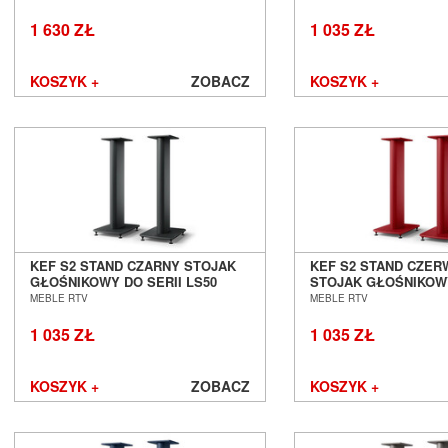
1 630 ZŁ
1 035 ZŁ
KOSZYK +
ZOBACZ
KOSZYK +
KEF S2 STAND CZARNY STOJAK
KEF S2 STAND CZE
GŁOŚNIKOWY DO SERII LS50
STOJAK GŁOŚNIKOWY
SALON POZNAŃ WROCŁAW
LS50 SALON POZNA
MEBLE RTV
MEBLE RTV
1 035 ZŁ
1 035 ZŁ
KOSZYK +
ZOBACZ
KOSZYK +