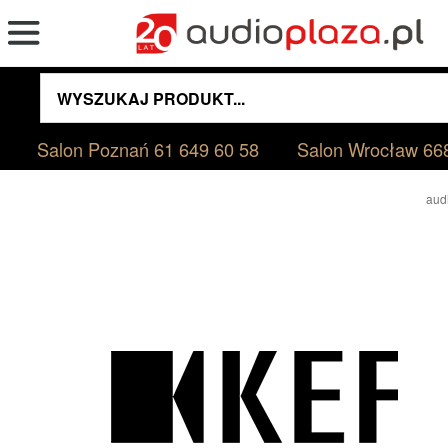
Salon Poznań
61 649 60 58
Salon Wrocław
66
aud