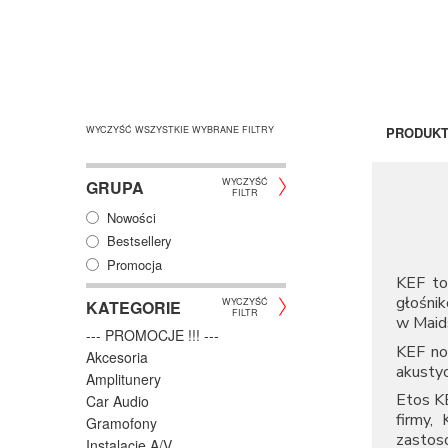
WYCZYŚĆ WSZYSTKIE WYBRANE FILTRY
PRODUK
WYCZYŚĆ
GRUPA
FILTR
Nowości
Bestsellery
Promocja
KEF to 
głośni
WYCZYŚĆ
KATEGORIE
FILTR
w Maid
--- PROMOCJE !!! ---
KEF nos
Akcesoria
akusty
Amplitunery
Etos K
Car Audio
firmy,
Gramofony
zastos
Instalacje A/V