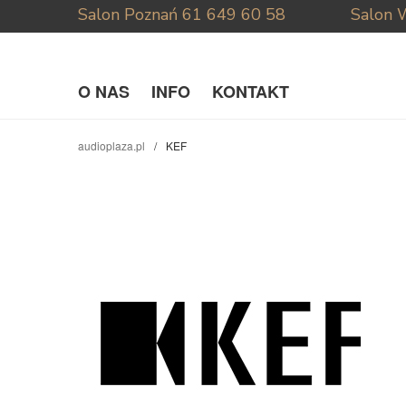
Salon Poznań
61 649 60 58
Salon 
O NAS
INFO
KONTAKT
audioplaza.pl
KEF