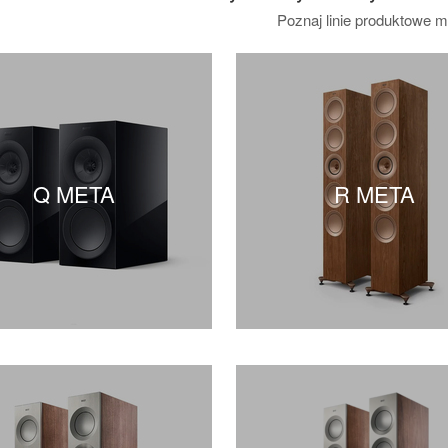
Poznaj linie produktowe m
Q META
R META