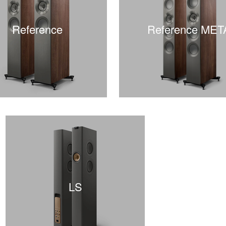
Reference
Reference MET
LS