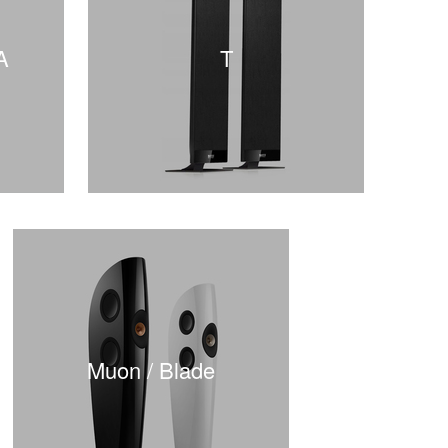
A
T
Muon / Blade