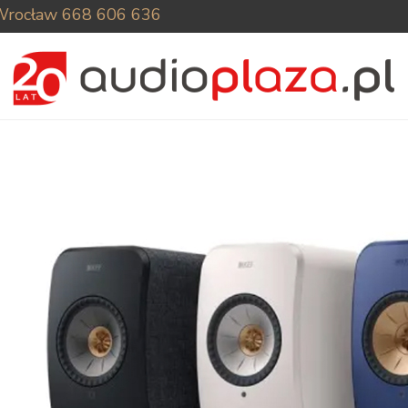
Wrocław
668 606 636