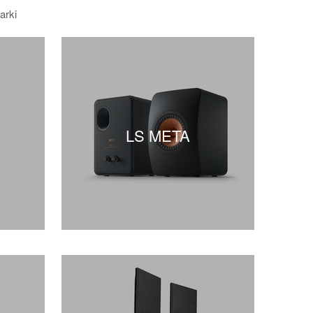
arki
LS META