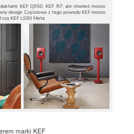
oduktami:
KEF Q950
,
KEF R7
; ale również mocno
czesny design. Częściowo z tego powodu KEF mocno
I
czy
KEF LS50 Meta
.
erem marki KEF