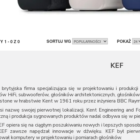
SORTUJ WG
POKAŻ
TY
1
-
0
Z
0
KEF
brytyjska firma specjalizująca się w projektowaniu i produkc
ków HiFi, subwooferów, głośników architektonicznych, głośnik
stone w hrabstwie Kent w 1961 roku przez inżyniera BBC Raym
i nazwę swojej pierwotnej lokalizacji, Kent Engineering and F
czną i produkcja sygnowanych produktów nadal odbywa się w pi
EF opiera się na ciągłym poszukiwaniu nowych i lepszych spo
 KEF zawsze napędzał innowacje w dźwięku. KEF był pierw
ował komputery w projektowaniu i pomiarach głośników.