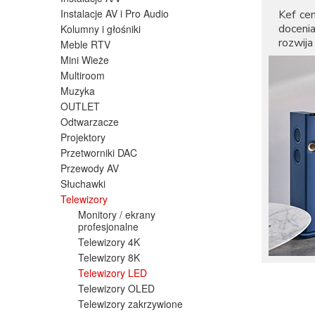
Instalacje AV i Pro Audio
Kef ce
doceni
Kolumny i głośniki
rozwij
Meble RTV
Mini Wieże
Multiroom
Muzyka
OUTLET
Odtwarzacze
Projektory
Przetworniki DAC
Przewody AV
Słuchawki
Telewizory
Monitory / ekrany
profesjonalne
Telewizory 4K
Telewizory 8K
Telewizory LED
Telewizory OLED
Telewizory zakrzywione