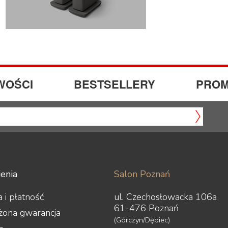
WOŚCI
BESTSELLERY
PROM
enia
Salon Poznań
 i płatność
ul. Czechosłowacka 106a
61-476 Poznań
żona gwarancja
(Górczyn/Dębiec)