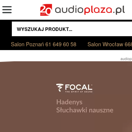
Salon Poznań
61 649 60 58
Salon Wrocław
66
audiop