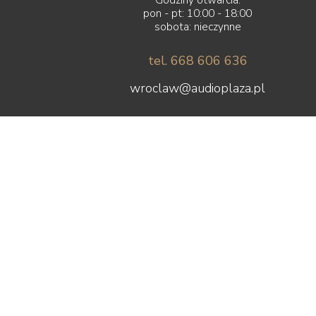
pon - pt: 10:00 - 18:00
sobota: nieczynne
tel. 668 606 636
wroclaw@audioplaza.pl