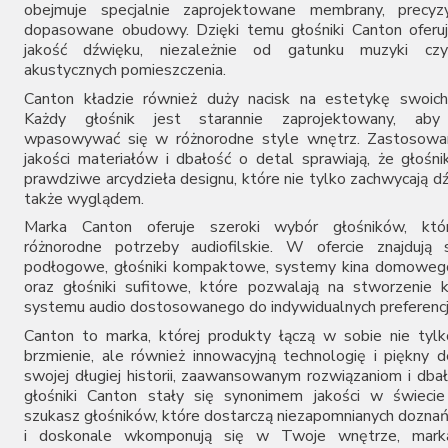
obejmuje specjalnie zaprojektowane membrany, precyzyj
dopasowane obudowy. Dzięki temu głośniki Canton oferu
jakość dźwięku, niezależnie od gatunku muzyki cz
akustycznych pomieszczenia.
Canton kładzie również duży nacisk na estetykę swoich
Każdy głośnik jest starannie zaprojektowany, aby 
wpasowywać się w różnorodne style wnętrz. Zastosowan
jakości materiałów i dbałość o detal sprawiają, że głośni
prawdziwe arcydzieła designu, które nie tylko zachwycają d
także wyglądem.
Marka Canton oferuje szeroki wybór głośników, któr
różnorodne potrzeby audiofilskie. W ofercie znajdują 
podłogowe, głośniki kompaktowe, systemy kina domowego
oraz głośniki sufitowe, które pozwalają na stworzenie
systemu audio dostosowanego do indywidualnych preferencj
Canton to marka, której produkty łączą w sobie nie tyl
brzmienie, ale również innowacyjną technologię i piękny d
swojej długiej historii, zaawansowanym rozwiązaniom i dbał
głośniki Canton stały się synonimem jakości w świecie 
szukasz głośników, które dostarczą niezapomnianych dozna
i doskonale wkomponują się w Twoje wnętrze, mark