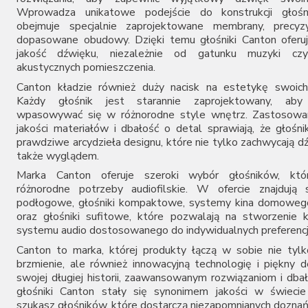
Wprowadza unikatowe podejście do konstrukcji głośn
obejmuje specjalnie zaprojektowane membrany, precyzyj
dopasowane obudowy. Dzięki temu głośniki Canton oferu
jakość dźwięku, niezależnie od gatunku muzyki cz
akustycznych pomieszczenia.
Canton kładzie również duży nacisk na estetykę swoich
Każdy głośnik jest starannie zaprojektowany, aby 
wpasowywać się w różnorodne style wnętrz. Zastosowan
jakości materiałów i dbałość o detal sprawiają, że głośni
prawdziwe arcydzieła designu, które nie tylko zachwycają d
także wyglądem.
Marka Canton oferuje szeroki wybór głośników, któr
różnorodne potrzeby audiofilskie. W ofercie znajdują 
podłogowe, głośniki kompaktowe, systemy kina domowego
oraz głośniki sufitowe, które pozwalają na stworzenie
systemu audio dostosowanego do indywidualnych preferencj
Canton to marka, której produkty łączą w sobie nie tyl
brzmienie, ale również innowacyjną technologię i piękny d
swojej długiej historii, zaawansowanym rozwiązaniom i dbał
głośniki Canton stały się synonimem jakości w świecie 
szukasz głośników, które dostarczą niezapomnianych dozna