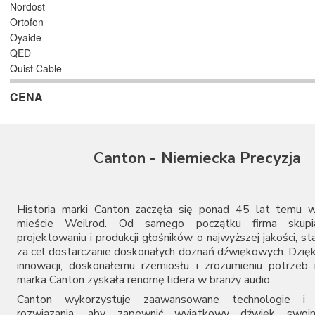
Nordost
Ortofon
Oyaide
QED
Quist Cable
Real Cable
CENA
REL
Shunyata Research
Siltech
Supra
Canton - Niemiecka Precyzja
Taga
Tara Labs
Van den Hul
Wireworld
Historia marki Canton zaczęła się ponad 45 lat temu w
mieście Weilrod. Od samego początku firma skupi
projektowaniu i produkcji głośników o najwyższej jakości, st
za cel dostarczanie doskonałych doznań dźwiękowych. Dzięk
innowacji, doskonałemu rzemiosłu i zrozumieniu potrze
marka Canton zyskała renomę lidera w branży audio.
Canton wykorzystuje zaawansowane technologie i i
rozwiązania, aby zapewnić wyjątkowy dźwięk swoim