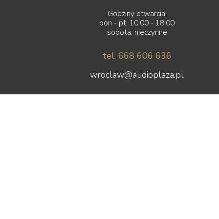
Godziny otwarcia:
pon - pt: 10:00 - 18:00
sobota: nieczynne
tel. 668 606 636
wroclaw@audioplaza.pl