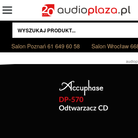
Salon Poznań
61 649 60 58
Salon Wrocław
66
audiop