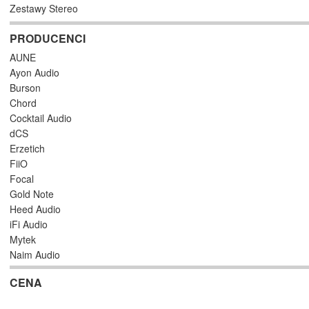
Zestawy Stereo
PRODUCENCI
AUNE
Ayon Audio
Burson
Chord
Cocktail Audio
dCS
Erzetich
FiiO
Focal
Gold Note
Heed Audio
iFi Audio
Mytek
Naim Audio
Shanling
CENA
S.M.S.L
Teac