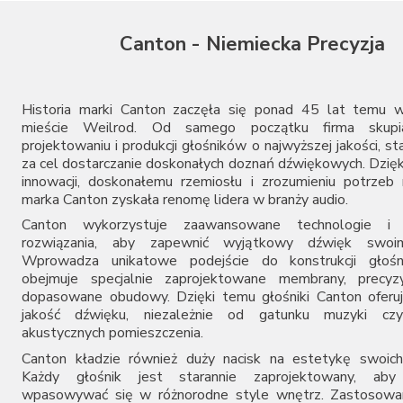
Topping
Vincent
Canton - Niemiecka Precyzja
Woo Audio
Historia marki Canton zaczęła się ponad 45 lat temu w
mieście Weilrod. Od samego początku firma skupi
projektowaniu i produkcji głośników o najwyższej jakości, st
za cel dostarczanie doskonałych doznań dźwiękowych. Dzięk
innowacji, doskonałemu rzemiosłu i zrozumieniu potrze
marka Canton zyskała renomę lidera w branży audio.
Canton wykorzystuje zaawansowane technologie i i
rozwiązania, aby zapewnić wyjątkowy dźwięk swoim
Wprowadza unikatowe podejście do konstrukcji głośn
obejmuje specjalnie zaprojektowane membrany, precyzyj
dopasowane obudowy. Dzięki temu głośniki Canton oferu
jakość dźwięku, niezależnie od gatunku muzyki cz
akustycznych pomieszczenia.
Canton kładzie również duży nacisk na estetykę swoich
Każdy głośnik jest starannie zaprojektowany, aby 
wpasowywać się w różnorodne style wnętrz. Zastosowan