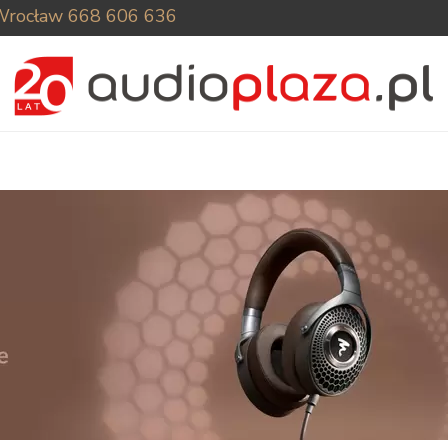
Wrocław
668 606 636