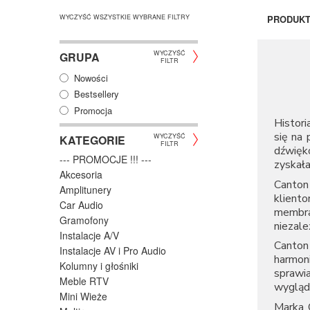
WYCZYŚĆ WSZYSTKIE WYBRANE FILTRY
PRODUK
WYCZYŚĆ
GRUPA
FILTR
Nowości
Bestsellery
Promocja
Histori
się na 
WYCZYŚĆ
KATEGORIE
FILTR
dźwięk
--- PROMOCJE !!! ---
zyskała
Akcesoria
Canton
Amplitunery
klient
Car Audio
membra
Gramofony
niezale
Instalacje A/V
Canton
Instalacje AV i Pro Audio
harmon
Kolumny i głośniki
sprawi
Meble RTV
wygląd
Mini Wieże
Marka C