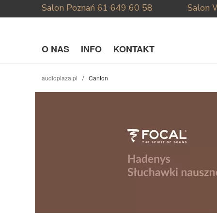
Salon Poznań
61 649 60 58
Salon 
O NAS
INFO
KONTAKT
audioplaza.pl
Canton