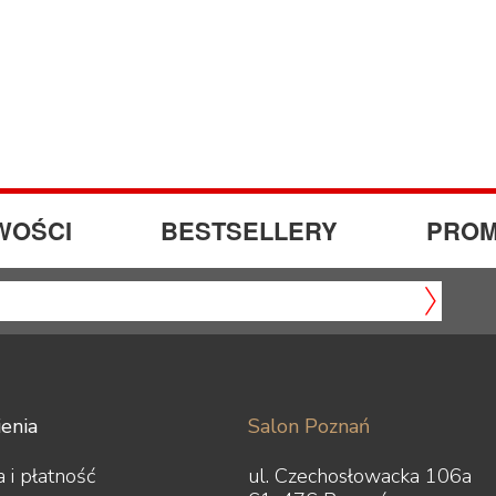
WOŚCI
BESTSELLERY
PROM
enia
Salon Poznań
 i płatność
ul. Czechosłowacka 106a