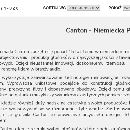
SORTUJ WG
POKAŻ
TY
1
-
0
Z
0
Canton - Niemiecka P
a marki Canton zaczęła się ponad 45 lat temu w niemieckim mi
projektowaniu i produkcji głośników o najwyższej jakości, staw
owych. Dzięki nieustannej innowacji, doskonałemu rzemiosłu
 renomę lidera w branży audio.
 wykorzystuje zaawansowane technologie i innowacyjne roz
om. Wprowadza unikatowe podejście do konstrukcji głośnik
ny, precyzyjne filtry i dopasowane obudowy. Dzięki temu gło
żnie od gatunku muzyki czy warunków akustycznych pomieszczen
 kładzie również duży nacisk na estetykę swoich produktów. K
ijnie wpasowywać się w różnorodne style wnętrz. Zastosowani
ają, że głośniki Canton to prawdziwe arcydzieła designu, k
em.
anton oferuje szeroki wybór głośników, które spełniają różnoro