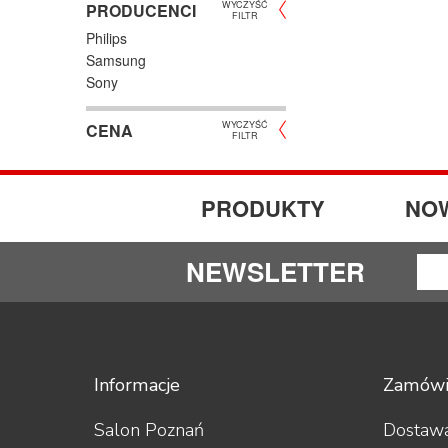
WYCZYŚĆ
PRODUCENCI
FILTR
Philips
Samsung
Sony
WYCZYŚĆ
CENA
FILTR
PRODUKTY
NO
NEWSLETTER
Informacje
Zamówi
Salon Poznań
Dostawa