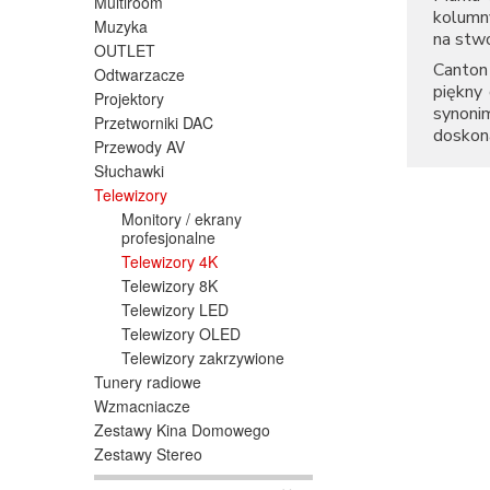
Multiroom
kolumn
Muzyka
na stw
OUTLET
Canton 
Odtwarzacze
piękny 
Projektory
synoni
Przetworniki DAC
doskon
Przewody AV
Słuchawki
Telewizory
Monitory / ekrany
profesjonalne
Telewizory 4K
Telewizory 8K
Telewizory LED
Telewizory OLED
Telewizory zakrzywione
Tunery radiowe
Wzmacniacze
Zestawy Kina Domowego
Zestawy Stereo