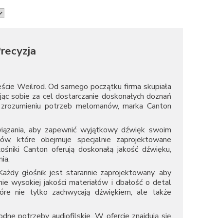
recyzja
eście Weilrod. Od samego początku firma skupiała
iając sobie za cel dostarczanie doskonałych doznań
 i zrozumieniu potrzeb melomanów, marka Canton
wiązania, aby zapewnić wyjątkowy dźwięk swoim
ów, które obejmuje specjalnie zaprojektowane
śniki Canton oferują doskonałą jakość dźwięku,
ia.
ażdy głośnik jest starannie zaprojektowany, aby
e wysokiej jakości materiałów i dbałość o detal
tóre nie tylko zachwycają dźwiękiem, ale także
dne potrzeby audiofilskie. W ofercie znajdują się