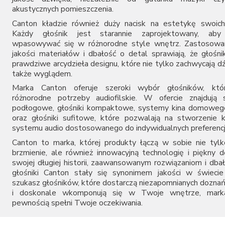
akustycznych pomieszczenia.
Canton kładzie również duży nacisk na estetykę swoich
Każdy głośnik jest starannie zaprojektowany, aby 
wpasowywać się w różnorodne style wnętrz. Zastosowan
jakości materiałów i dbałość o detal sprawiają, że głośni
prawdziwe arcydzieła designu, które nie tylko zachwycają d
także wyglądem.
Marka Canton oferuje szeroki wybór głośników, któr
różnorodne potrzeby audiofilskie. W ofercie znajdują 
podłogowe, głośniki kompaktowe, systemy kina domowego
oraz głośniki sufitowe, które pozwalają na stworzenie
systemu audio dostosowanego do indywidualnych preferencj
Canton to marka, której produkty łączą w sobie nie tyl
brzmienie, ale również innowacyjną technologię i piękny d
swojej długiej historii, zaawansowanym rozwiązaniom i dbał
głośniki Canton stały się synonimem jakości w świecie 
szukasz głośników, które dostarczą niezapomnianych dozna
i doskonale wkomponują się w Twoje wnętrze, mark
pewnością spełni Twoje oczekiwania.