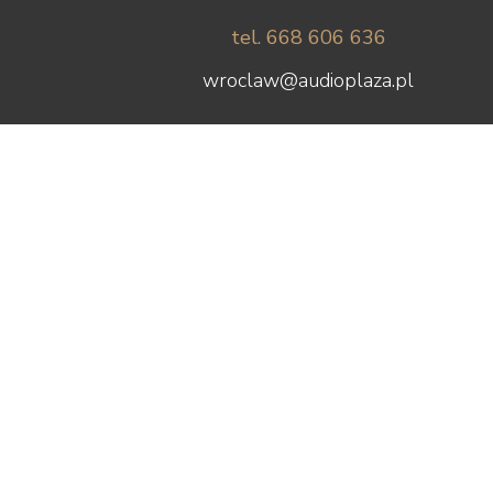
tel. 668 606 636
wroclaw@audioplaza.pl