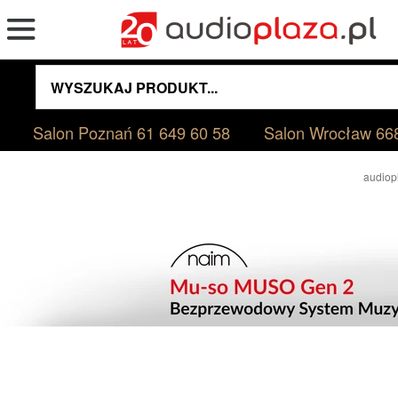
Salon Poznań
61 649 60 58
Salon Wrocław
66
audiop