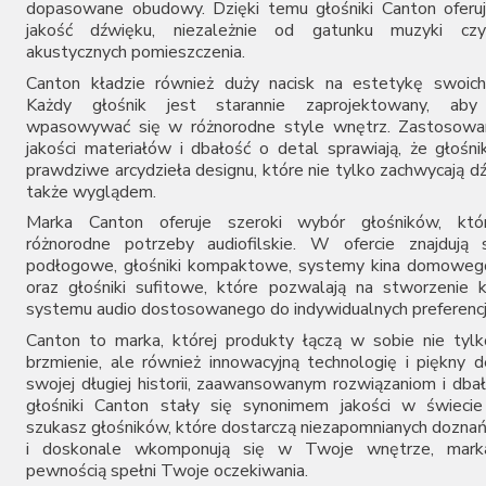
dopasowane obudowy. Dzięki temu głośniki Canton oferu
jakość dźwięku, niezależnie od gatunku muzyki cz
akustycznych pomieszczenia.
Canton kładzie również duży nacisk na estetykę swoich
Każdy głośnik jest starannie zaprojektowany, aby 
wpasowywać się w różnorodne style wnętrz. Zastosowan
jakości materiałów i dbałość o detal sprawiają, że głośni
prawdziwe arcydzieła designu, które nie tylko zachwycają d
także wyglądem.
Marka Canton oferuje szeroki wybór głośników, któr
różnorodne potrzeby audiofilskie. W ofercie znajdują 
podłogowe, głośniki kompaktowe, systemy kina domowego
oraz głośniki sufitowe, które pozwalają na stworzenie
systemu audio dostosowanego do indywidualnych preferencj
Canton to marka, której produkty łączą w sobie nie tyl
brzmienie, ale również innowacyjną technologię i piękny d
swojej długiej historii, zaawansowanym rozwiązaniom i dbał
głośniki Canton stały się synonimem jakości w świecie 
szukasz głośników, które dostarczą niezapomnianych dozna
i doskonale wkomponują się w Twoje wnętrze, mark
pewnością spełni Twoje oczekiwania.