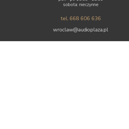
sobota: nieczynne
tel. 668 606 636
wroclaw@audioplaza.pl