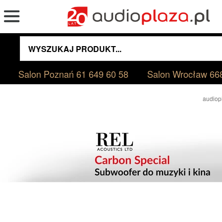
Salon Poznań
61 649 60 58
Salon Wrocław
66
audiop