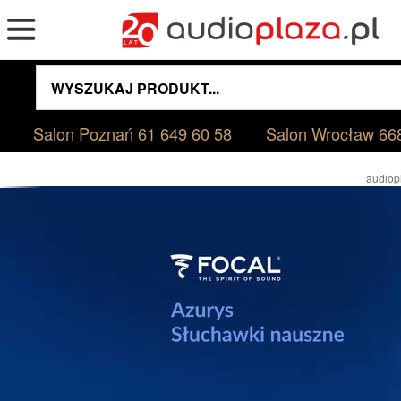
Salon Poznań
61 649 60 58
Salon Wrocław
66
audiop