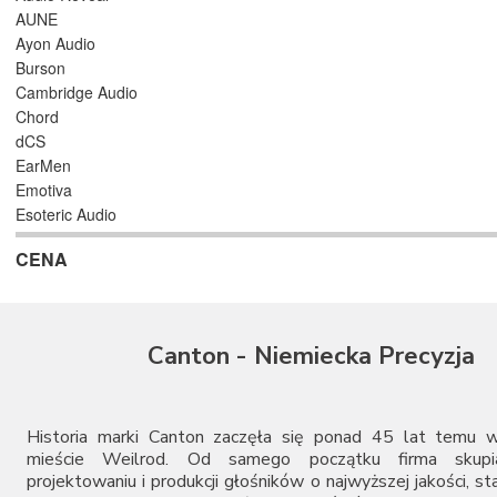
AUNE
Ayon Audio
Burson
Cambridge Audio
Chord
dCS
EarMen
Emotiva
Esoteric Audio
EverSolo
CENA
Ferrum
Fezz Audio
FiiO
Gold Note
Canton - Niemiecka Precyzja
Heed Audio
iFi Audio
LAB12
Leema
Historia marki Canton zaczęła się ponad 45 lat temu w
Matrix Audio
mieście Weilrod. Od samego początku firma skupi
projektowaniu i produkcji głośników o najwyższej jakości, st
MoFi