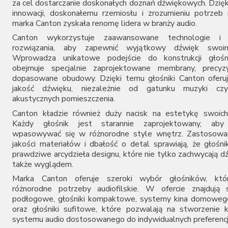
za cel dostarczanie doskonałych doznań dźwiękowych. Dzięk
Moon by Simaudio
innowacji, doskonałemu rzemiosłu i zrozumieniu potrze
Musical Fidelity
marka Canton zyskała renomę lidera w branży audio.
Mutec
Canton wykorzystuje zaawansowane technologie i i
Mytek
rozwiązania, aby zapewnić wyjątkowy dźwięk swoim
PrimaLuna
Wprowadza unikatowe podejście do konstrukcji głośn
Primare
obejmuje specjalnie zaprojektowane membrany, precyzyj
Pro-Ject
dopasowane obudowy. Dzięki temu głośniki Canton oferu
PS Audio
jakość dźwięku, niezależnie od gatunku muzyki cz
Shanling
akustycznych pomieszczenia.
S.M.S.L
Canton kładzie również duży nacisk na estetykę swoich
Synthesis
Każdy głośnik jest starannie zaprojektowany, aby 
Taga
wpasowywać się w różnorodne style wnętrz. Zastosowan
Teac
jakości materiałów i dbałość o detal sprawiają, że głośni
Topping
prawdziwe arcydzieła designu, które nie tylko zachwycają d
Vincent
także wyglądem.
Woo Audio
Marka Canton oferuje szeroki wybór głośników, któr
różnorodne potrzeby audiofilskie. W ofercie znajdują 
podłogowe, głośniki kompaktowe, systemy kina domowego
oraz głośniki sufitowe, które pozwalają na stworzenie
systemu audio dostosowanego do indywidualnych preferencj