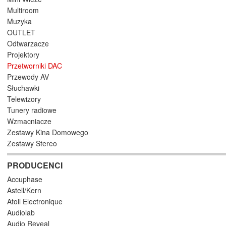
Multiroom
Muzyka
OUTLET
Odtwarzacze
Projektory
Przetworniki DAC
Przewody AV
Słuchawki
Telewizory
Tunery radiowe
Wzmacniacze
Zestawy Kina Domowego
Zestawy Stereo
PRODUCENCI
Accuphase
Astell/Kern
Atoll Electronique
Audiolab
Audio Reveal