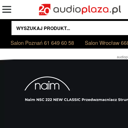
Salon Poznań
61 649 60 58
Salon Wrocław
66
audiop