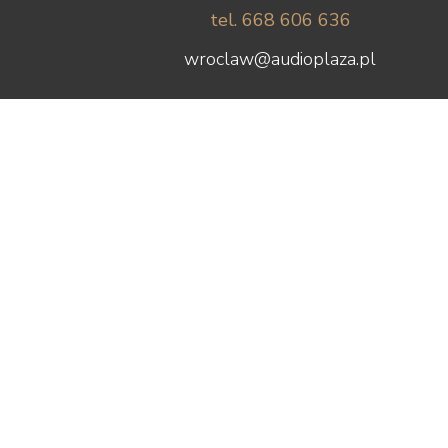
tel. 668 606 636
wroclaw@audioplaza.pl