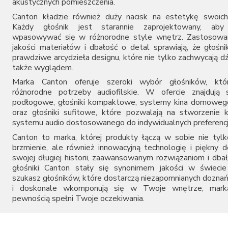
akustycznych pomieszczenia.
Canton kładzie również duży nacisk na estetykę swoich
Każdy głośnik jest starannie zaprojektowany, aby 
wpasowywać się w różnorodne style wnętrz. Zastosowan
jakości materiałów i dbałość o detal sprawiają, że głośni
prawdziwe arcydzieła designu, które nie tylko zachwycają d
także wyglądem.
Marka Canton oferuje szeroki wybór głośników, któr
różnorodne potrzeby audiofilskie. W ofercie znajdują 
podłogowe, głośniki kompaktowe, systemy kina domowego
oraz głośniki sufitowe, które pozwalają na stworzenie
systemu audio dostosowanego do indywidualnych preferencj
Canton to marka, której produkty łączą w sobie nie tyl
brzmienie, ale również innowacyjną technologię i piękny d
swojej długiej historii, zaawansowanym rozwiązaniom i dbał
głośniki Canton stały się synonimem jakości w świecie 
szukasz głośników, które dostarczą niezapomnianych dozna
i doskonale wkomponują się w Twoje wnętrze, mark
pewnością spełni Twoje oczekiwania.