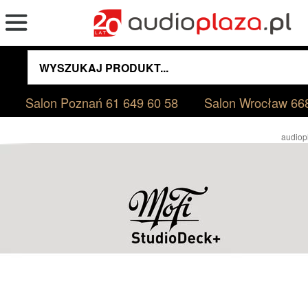
Salon Poznań
61 649 60 58
Salon Wrocław
66
audiop