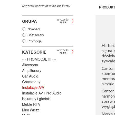
WYCZYŚĆ WSZYSTKIE WYBRANE FILTRY
PRODUK
WYCZYŚĆ
GRUPA
FILTR
Nowości
Bestsellery
Promocja
Histori
się na 
WYCZYŚĆ
KATEGORIE
FILTR
dźwięk
--- PROMOCJE !!! ---
zyskała
Akcesoria
Canton
Amplitunery
klient
Car Audio
membra
Gramofony
niezale
Instalacje A/V
Canton
Instalacje AV i Pro Audio
harmon
Kolumny i głośniki
sprawi
Meble RTV
wygląd
Mini Wieże
Marka C