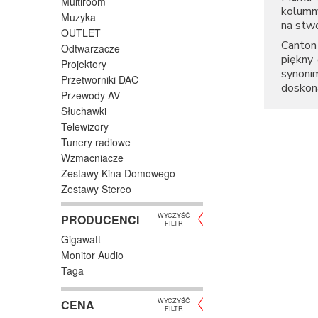
Multiroom
kolumn
Muzyka
na stw
OUTLET
Canton 
Odtwarzacze
piękny 
Projektory
synoni
Przetworniki DAC
doskon
Przewody AV
Słuchawki
Telewizory
Tunery radiowe
Wzmacniacze
Zestawy Kina Domowego
Zestawy Stereo
WYCZYŚĆ
PRODUCENCI
FILTR
Gigawatt
Monitor Audio
Taga
WYCZYŚĆ
CENA
FILTR