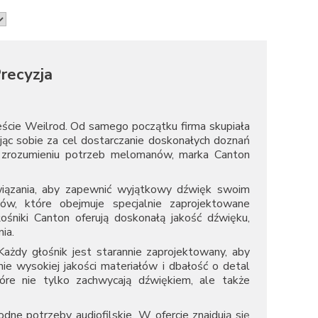
recyzja
eście Weilrod. Od samego początku firma skupiała
iając sobie za cel dostarczanie doskonałych doznań
 i zrozumieniu potrzeb melomanów, marka Canton
wiązania, aby zapewnić wyjątkowy dźwięk swoim
ów, które obejmuje specjalnie zaprojektowane
śniki Canton oferują doskonałą jakość dźwięku,
ia.
ażdy głośnik jest starannie zaprojektowany, aby
e wysokiej jakości materiałów i dbałość o detal
tóre nie tylko zachwycają dźwiękiem, ale także
dne potrzeby audiofilskie. W ofercie znajdują się