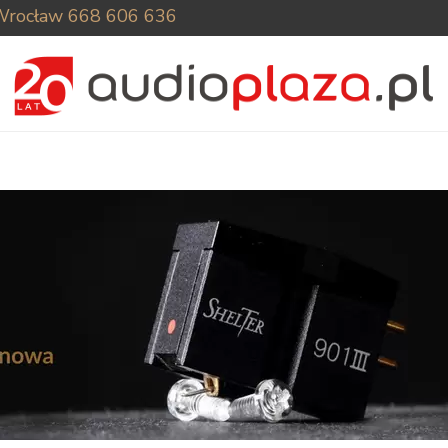
Wrocław
668 606 636