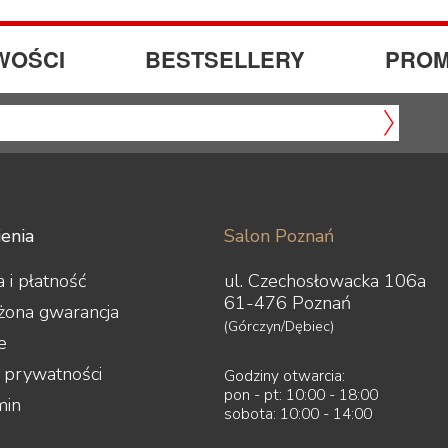
WOŚCI
BESTSELLERY
PROM
enia
Salon Poznań
 i płatność
ul. Czechosłowacka 106a
61-476 Poznań
żona gwarancja
(Górczyn/Dębiec)
e
a prywatności
Godziny otwarcia:
pon - pt: 10:00 - 18:00
min
sobota: 10:00 - 14:00