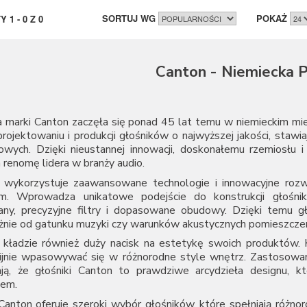
SORTUJ WG
POKAŻ
TY
1
-
0
Z
0
Canton - Niemiecka P
a marki Canton zaczęła się ponad 45 lat temu w niemieckim mi
projektowaniu i produkcji głośników o najwyższej jakości, staw
owych. Dzięki nieustannej innowacji, doskonałemu rzemiosłu
 renomę lidera w branży audio.
 wykorzystuje zaawansowane technologie i innowacyjne roz
om. Wprowadza unikatowe podejście do konstrukcji głośnik
ny, precyzyjne filtry i dopasowane obudowy. Dzięki temu gło
żnie od gatunku muzyki czy warunków akustycznych pomieszczen
 kładzie również duży nacisk na estetykę swoich produktów. K
ijnie wpasowywać się w różnorodne style wnętrz. Zastosowani
ają, że głośniki Canton to prawdziwe arcydzieła designu, k
em.
anton oferuje szeroki wybór głośników, które spełniają różnoro