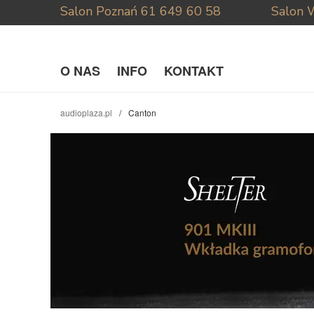
Salon Poznań
61 649 60 58
Salon 
O NAS
INFO
KONTAKT
audioplaza.pl
Canton