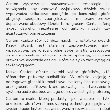
Canton wykorzystuje zaawansowane technologie i i
rozwiązania, aby zapewnić wyjątkowy dźwięk swoim
Wprowadza unikatowe podejście do konstrukcji głośn
obejmuje specjalnie zaprojektowane membrany, precyzyj
dopasowane obudowy. Dzięki temu głośniki Canton oferu
jakość dźwięku, niezależnie od gatunku muzyki cz
akustycznych pomieszczenia.
Canton kładzie również duży nacisk na estetykę swoich
Każdy głośnik jest starannie zaprojektowany, aby 
wpasowywać się w różnorodne style wnętrz. Zastosowan
jakości materiałów i dbałość o detal sprawiają, że głośni
prawdziwe arcydzieła designu, które nie tylko zachwycają d
także wyglądem.
Marka Canton oferuje szeroki wybór głośników, któr
różnorodne potrzeby audiofilskie. W ofercie znajdują 
podłogowe, głośniki kompaktowe, systemy kina domowego
oraz głośniki sufitowe, które pozwalają na stworzenie
systemu audio dostosowanego do indywidualnych preferencj
Canton to marka, której produkty łączą w sobie nie tyl
brzmienie, ale również innowacyjną technologię i piękny d
swojej długiej historii, zaawansowanym rozwiązaniom i dbał