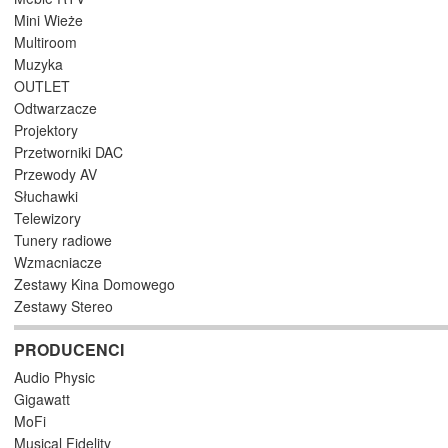
Mini Wieże
Multiroom
Muzyka
OUTLET
Odtwarzacze
Projektory
Przetworniki DAC
Przewody AV
Słuchawki
Telewizory
Tunery radiowe
Wzmacniacze
Zestawy Kina Domowego
Zestawy Stereo
PRODUCENCI
Audio Physic
Gigawatt
MoFi
Musical Fidelity