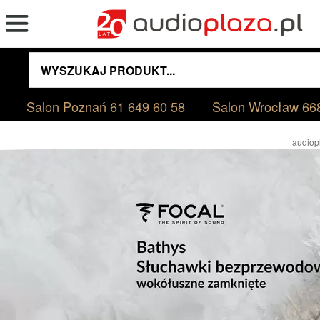
Salon Poznań
61 649 60 58
Salon Wrocław
66
audiop