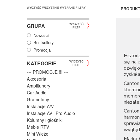
WYCZYŚĆ WSZYSTKIE WYBRANE FILTRY
PRODUK
WYCZYŚĆ
GRUPA
FILTR
Nowości
Bestsellery
Promocja
Histori
się na 
WYCZYŚĆ
KATEGORIE
FILTR
dźwięk
--- PROMOCJE !!! ---
zyskała
Akcesoria
Canton
Amplitunery
klient
Car Audio
membra
Gramofony
niezale
Instalacje A/V
Canton
Instalacje AV i Pro Audio
harmon
Kolumny i głośniki
sprawi
Meble RTV
wygląd
Mini Wieże
Marka C