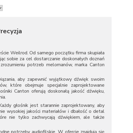
recyzja
eście Weilrod. Od samego początku firma skupiała
iając sobie za cel dostarczanie doskonałych doznań
 i zrozumieniu potrzeb melomanów, marka Canton
wiązania, aby zapewnić wyjątkowy dźwięk swoim
ów, które obejmuje specjalnie zaprojektowane
śniki Canton oferują doskonałą jakość dźwięku,
ia.
ażdy głośnik jest starannie zaprojektowany, aby
e wysokiej jakości materiałów i dbałość o detal
tóre nie tylko zachwycają dźwiękiem, ale także
dne potrzeby audiofilskie. W ofercie znajdują się