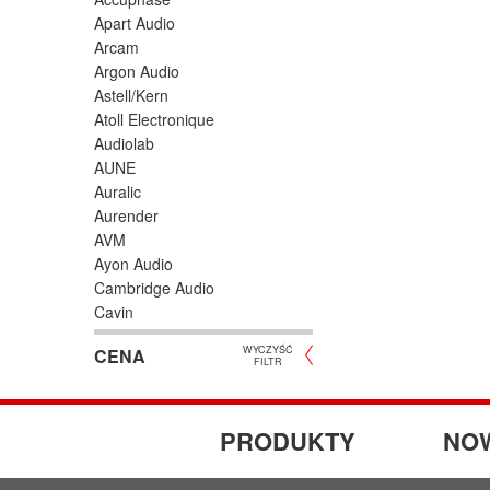
Apart Audio
Arcam
Argon Audio
Astell/Kern
Atoll Electronique
Audiolab
AUNE
Auralic
Aurender
AVM
Ayon Audio
Cambridge Audio
Cayin
Chord
WYCZYŚĆ
CENA
Cocktail Audio
FILTR
Dali
dCS
Denon
PRODUKTY
NO
Esoteric Audio
EverSolo