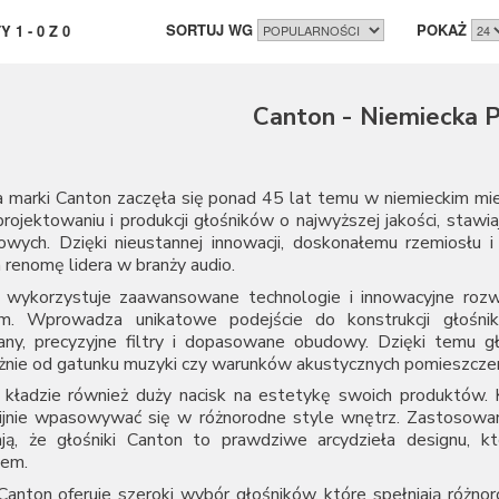
SORTUJ WG
POKAŻ
TY
1
-
0
Z
0
Canton - Niemiecka P
a marki Canton zaczęła się ponad 45 lat temu w niemieckim mi
projektowaniu i produkcji głośników o najwyższej jakości, staw
owych. Dzięki nieustannej innowacji, doskonałemu rzemiosłu
 renomę lidera w branży audio.
 wykorzystuje zaawansowane technologie i innowacyjne roz
om. Wprowadza unikatowe podejście do konstrukcji głośnik
ny, precyzyjne filtry i dopasowane obudowy. Dzięki temu gło
żnie od gatunku muzyki czy warunków akustycznych pomieszczen
 kładzie również duży nacisk na estetykę swoich produktów. K
ijnie wpasowywać się w różnorodne style wnętrz. Zastosowani
ają, że głośniki Canton to prawdziwe arcydzieła designu, k
em.
anton oferuje szeroki wybór głośników, które spełniają różnoro