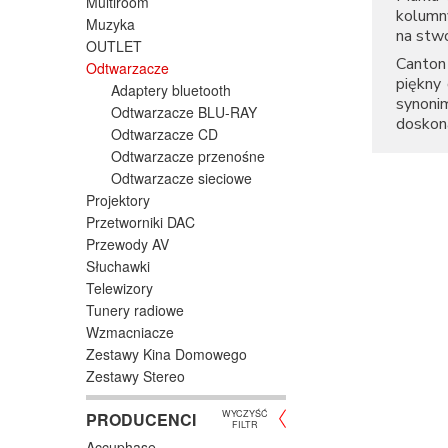
Multiroom
kolumn
Muzyka
na stw
OUTLET
Canton 
Odtwarzacze
piękny 
Adaptery bluetooth
synoni
Odtwarzacze BLU-RAY
doskon
Odtwarzacze CD
Odtwarzacze przenośne
Odtwarzacze sieciowe
Projektory
Przetworniki DAC
Przewody AV
Słuchawki
Telewizory
Tunery radiowe
Wzmacniacze
Zestawy Kina Domowego
Zestawy Stereo
WYCZYŚĆ
PRODUCENCI
FILTR
Accuphase