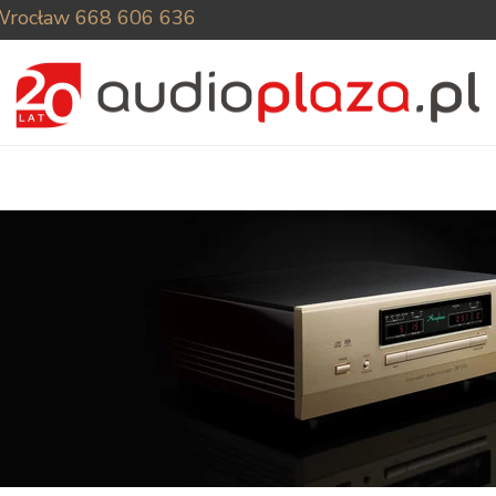
Wrocław
668 606 636