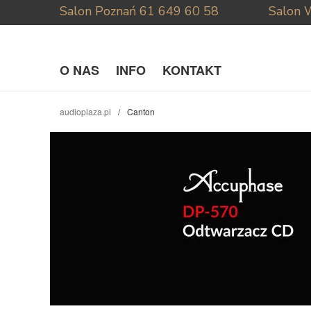
Salon Poznań
61 649 60 58
Salon 
O NAS
INFO
KONTAKT
audioplaza.pl
Canton