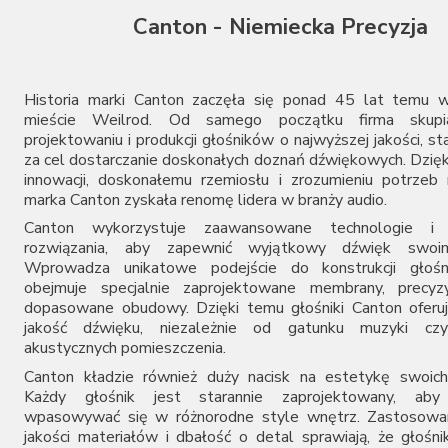
Gold Note
Canton - Niemiecka Precyzja
Grado
Heed Audio
HiFiMAN
iFi Audio
Historia marki Canton zaczęła się ponad 45 lat temu w
JBL
mieście Weilrod. Od samego początku firma skupi
projektowaniu i produkcji głośników o najwyższej jakości, st
KEF
za cel dostarczanie doskonałych doznań dźwiękowych. Dzięk
Mytek
innowacji, doskonałemu rzemiosłu i zrozumieniu potrze
Naim Audio
marka Canton zyskała renomę lidera w branży audio.
Sennheiser
Canton wykorzystuje zaawansowane technologie i i
Shanling
rozwiązania, aby zapewnić wyjątkowy dźwięk swoim
Skullcandy
Wprowadza unikatowe podejście do konstrukcji głośn
S.M.S.L
obejmuje specjalnie zaprojektowane membrany, precyzyj
Sonos
dopasowane obudowy. Dzięki temu głośniki Canton oferu
Teac
jakość dźwięku, niezależnie od gatunku muzyki cz
Topping
akustycznych pomieszczenia.
Vincent
Canton kładzie również duży nacisk na estetykę swoich
Woo Audio
Każdy głośnik jest starannie zaprojektowany, aby 
ZMF
wpasowywać się w różnorodne style wnętrz. Zastosowan
jakości materiałów i dbałość o detal sprawiają, że głośni