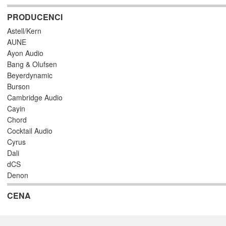
PRODUCENCI
Astell/Kern
AUNE
Ayon Audio
Bang & Olufsen
Beyerdynamic
Burson
Cambridge Audio
Cayin
Chord
Cocktail Audio
Cyrus
Dali
dCS
Denon
Erzetich
CENA
FiiO
Final Audio
Focal