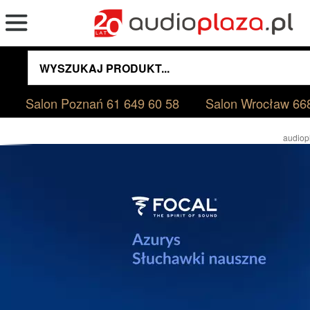
Salon Poznań
61 649 60 58
Salon Wrocław
66
audiop