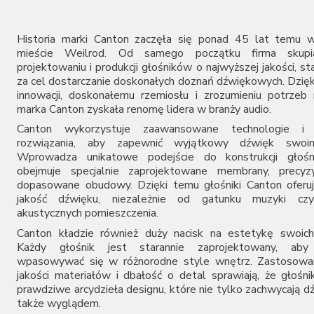
Pro-Ject
PS Audio
Roksan
Historia marki Canton zaczęła się ponad 45 lat temu w
Ruark Audio
mieście Weilrod. Od samego początku firma skupi
projektowaniu i produkcji głośników o najwyższej jakości, st
Shanling
za cel dostarczanie doskonałych doznań dźwiękowych. Dzięk
Synthesis
innowacji, doskonałemu rzemiosłu i zrozumieniu potrze
Taga
marka Canton zyskała renomę lidera w branży audio.
Teac
Canton wykorzystuje zaawansowane technologie i i
Trigon
rozwiązania, aby zapewnić wyjątkowy dźwięk swoim
Unison Research
Wprowadza unikatowe podejście do konstrukcji głośn
Vincent
obejmuje specjalnie zaprojektowane membrany, precyzyj
dopasowane obudowy. Dzięki temu głośniki Canton oferu
jakość dźwięku, niezależnie od gatunku muzyki cz
akustycznych pomieszczenia.
Canton kładzie również duży nacisk na estetykę swoich
Każdy głośnik jest starannie zaprojektowany, aby 
wpasowywać się w różnorodne style wnętrz. Zastosowan
jakości materiałów i dbałość o detal sprawiają, że głośni
prawdziwe arcydzieła designu, które nie tylko zachwycają d
także wyglądem.