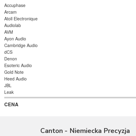
Accuphase
Arcam
Atoll Electronique
Audiolab
AVM
Ayon Audio
Cambridge Audio
dCS
Denon
Esoteric Audio
Gold Note
Heed Audio
JBL
Leak
Leema
CENA
Magnetar
Marantz
Musical Fidelity
Naim Audio
Canton - Niemiecka Precyzja
Primare