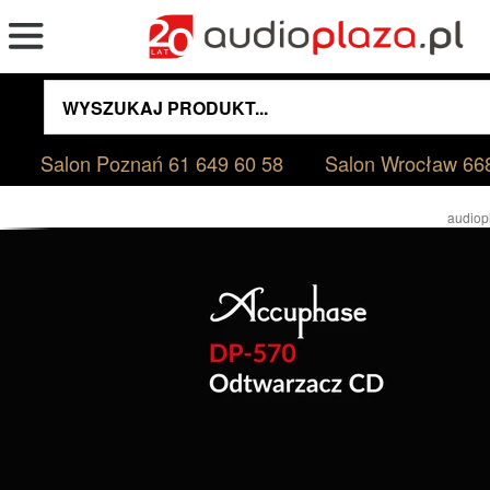
Salon Poznań
61 649 60 58
Salon Wrocław
66
audiop