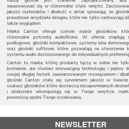
Każdy głośnik jest starannie zaprojektowany, aby 
wpasowywać się w różnorodne style wnętrz. Zastosowan
jakości materiałów i dbałość o detal sprawiają, że głośni
prawdziwe arcydzieła designu, które nie tylko zachwycają d
także wyglądem.
Marka Canton oferuje szeroki wybór głośników, któr
różnorodne potrzeby audiofilskie. W ofercie znajdują 
podłogowe, głośniki kompaktowe, systemy kina domowego
oraz głośniki sufitowe, które pozwalają na stworzenie
systemu audio dostosowanego do indywidualnych preferencj
Canton to marka, której produkty łączą w sobie nie tyl
brzmienie, ale również innowacyjną technologię i piękny d
swojej długiej historii, zaawansowanym rozwiązaniom i dbał
głośniki Canton stały się synonimem jakości w świecie 
szukasz głośników, które dostarczą niezapomnianych dozna
i doskonale wkomponują się w Twoje wnętrze, mark
pewnością spełni Twoje oczekiwania.
NEWSLETTER