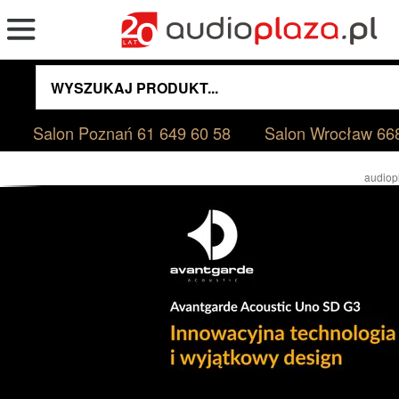
Salon Poznań
61 649 60 58
Salon Wrocław
66
audiop