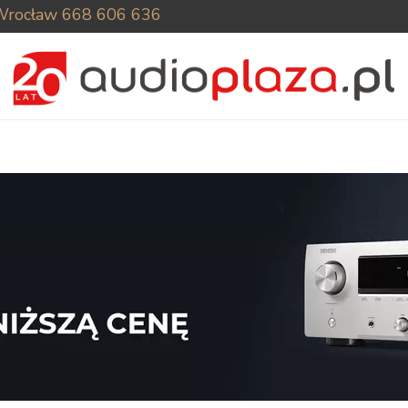
Wrocław
668 606 636