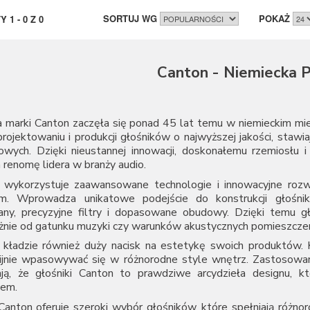
SORTUJ WG
POKAŻ
TY
1
-
0
Z
0
Canton - Niemiecka P
a marki Canton zaczęła się ponad 45 lat temu w niemieckim mi
projektowaniu i produkcji głośników o najwyższej jakości, staw
owych. Dzięki nieustannej innowacji, doskonałemu rzemiosłu
 renomę lidera w branży audio.
 wykorzystuje zaawansowane technologie i innowacyjne roz
om. Wprowadza unikatowe podejście do konstrukcji głośnik
ny, precyzyjne filtry i dopasowane obudowy. Dzięki temu gło
żnie od gatunku muzyki czy warunków akustycznych pomieszczen
 kładzie również duży nacisk na estetykę swoich produktów. K
ijnie wpasowywać się w różnorodne style wnętrz. Zastosowani
ają, że głośniki Canton to prawdziwe arcydzieła designu, k
em.
anton oferuje szeroki wybór głośników, które spełniają różnoro