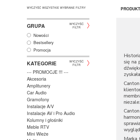
WYCZYŚĆ WSZYSTKIE WYBRANE FILTRY
PRODUK
WYCZYŚĆ
GRUPA
FILTR
Nowości
Bestsellery
Promocja
Histori
się na 
WYCZYŚĆ
KATEGORIE
FILTR
dźwięk
--- PROMOCJE !!! ---
zyskała
Akcesoria
Canton
Amplitunery
klient
Car Audio
membra
Gramofony
niezale
Instalacje A/V
Canton
Instalacje AV i Pro Audio
harmon
Kolumny i głośniki
sprawi
Meble RTV
wygląd
Mini Wieże
Marka C