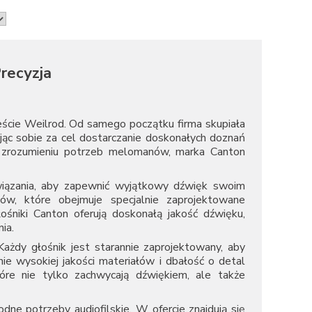
recyzja
eście Weilrod. Od samego początku firma skupiała
iając sobie za cel dostarczanie doskonałych doznań
 i zrozumieniu potrzeb melomanów, marka Canton
wiązania, aby zapewnić wyjątkowy dźwięk swoim
ów, które obejmuje specjalnie zaprojektowane
śniki Canton oferują doskonałą jakość dźwięku,
ia.
ażdy głośnik jest starannie zaprojektowany, aby
e wysokiej jakości materiałów i dbałość o detal
tóre nie tylko zachwycają dźwiękiem, ale także
dne potrzeby audiofilskie. W ofercie znajdują się