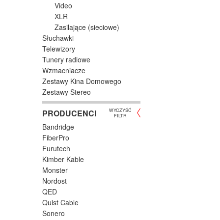
Video
XLR
Zasilające (sieciowe)
Słuchawki
Telewizory
Tunery radiowe
Wzmacniacze
Zestawy Kina Domowego
Zestawy Stereo
WYCZYŚĆ
PRODUCENCI
FILTR
Bandridge
FiberPro
Furutech
Kimber Kable
Monster
Nordost
QED
Quist Cable
Sonero