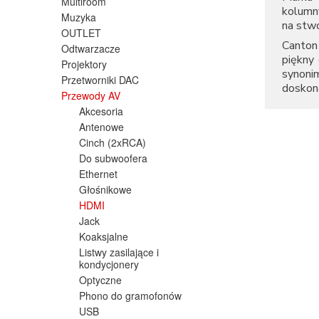
Multiroom
kolumn
Muzyka
na stw
OUTLET
Canton 
Odtwarzacze
piękny 
Projektory
synoni
Przetworniki DAC
doskon
Przewody AV
Akcesoria
Antenowe
Cinch (2xRCA)
Do subwoofera
Ethernet
Głośnikowe
HDMI
Jack
Koaksjalne
Listwy zasilające i
kondycjonery
Optyczne
Phono do gramofonów
USB