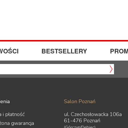
WOŚCI
BESTSELLERY
PROM
enia
Salon Poznań
 i płatność
ul. Czechosłowacka 106a
61-476 Poznań
żona gwarancja
(Górczyn/Dębiec)