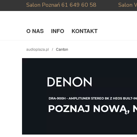
Salon Poznań
61 649 60 58
Salon 
O NAS
INFO
KONTAKT
audioplaza.pl
Canton