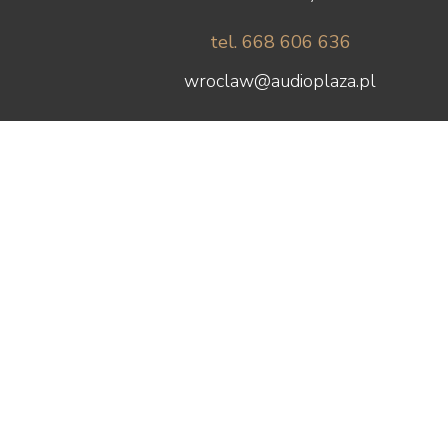
tel. 668 606 636
wroclaw@audioplaza.pl