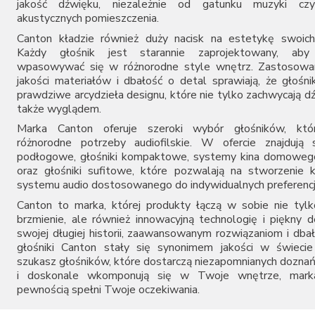
jakość dźwięku, niezależnie od gatunku muzyki cz
akustycznych pomieszczenia.
Canton kładzie również duży nacisk na estetykę swoich
Każdy głośnik jest starannie zaprojektowany, aby 
wpasowywać się w różnorodne style wnętrz. Zastosowan
jakości materiałów i dbałość o detal sprawiają, że głośni
prawdziwe arcydzieła designu, które nie tylko zachwycają d
także wyglądem.
Marka Canton oferuje szeroki wybór głośników, któr
różnorodne potrzeby audiofilskie. W ofercie znajdują 
podłogowe, głośniki kompaktowe, systemy kina domowego
oraz głośniki sufitowe, które pozwalają na stworzenie
systemu audio dostosowanego do indywidualnych preferencj
Canton to marka, której produkty łączą w sobie nie tyl
brzmienie, ale również innowacyjną technologię i piękny d
swojej długiej historii, zaawansowanym rozwiązaniom i dbał
głośniki Canton stały się synonimem jakości w świecie 
szukasz głośników, które dostarczą niezapomnianych dozna
i doskonale wkomponują się w Twoje wnętrze, mark
pewnością spełni Twoje oczekiwania.