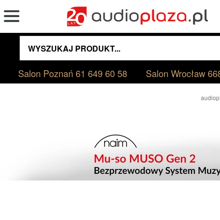
Salon Poznań
61 649 60 58
Salon Wrocław
66
audiop