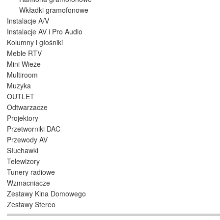
Wkładki gramofonowe
Instalacje A/V
Instalacje AV i Pro Audio
Kolumny i głośniki
Meble RTV
Mini Wieże
Multiroom
Muzyka
OUTLET
Odtwarzacze
Projektory
Przetworniki DAC
Przewody AV
Słuchawki
Telewizory
Tunery radiowe
Wzmacniacze
Zestawy Kina Domowego
Zestawy Stereo