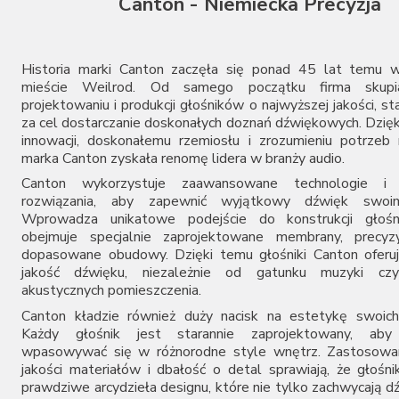
Canton - Niemiecka Precyzja
Historia marki Canton zaczęła się ponad 45 lat temu w
mieście Weilrod. Od samego początku firma skupi
projektowaniu i produkcji głośników o najwyższej jakości, st
za cel dostarczanie doskonałych doznań dźwiękowych. Dzięk
innowacji, doskonałemu rzemiosłu i zrozumieniu potrze
marka Canton zyskała renomę lidera w branży audio.
Canton wykorzystuje zaawansowane technologie i i
rozwiązania, aby zapewnić wyjątkowy dźwięk swoim
Wprowadza unikatowe podejście do konstrukcji głośn
obejmuje specjalnie zaprojektowane membrany, precyzyj
dopasowane obudowy. Dzięki temu głośniki Canton oferu
jakość dźwięku, niezależnie od gatunku muzyki cz
akustycznych pomieszczenia.
Canton kładzie również duży nacisk na estetykę swoich
Każdy głośnik jest starannie zaprojektowany, aby 
wpasowywać się w różnorodne style wnętrz. Zastosowan
jakości materiałów i dbałość o detal sprawiają, że głośni
prawdziwe arcydzieła designu, które nie tylko zachwycają d