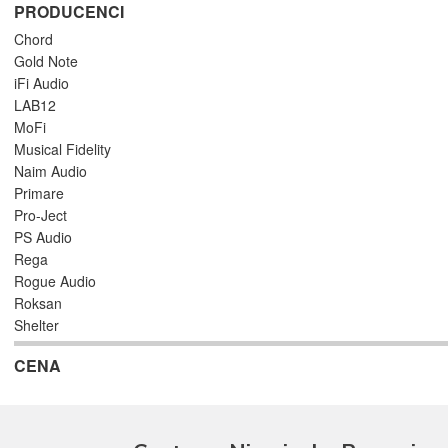
PRODUCENCI
Chord
Gold Note
iFi Audio
LAB12
MoFi
Musical Fidelity
Naim Audio
Primare
Pro-Ject
PS Audio
Rega
Rogue Audio
Roksan
Shelter
Soundsmith
CENA
Synthesis
Taga
Teac
Yaqin