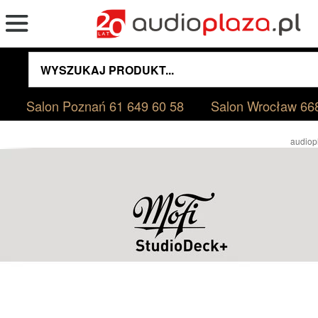
Salon Poznań
61 649 60 58
Salon Wrocław
66
audiop