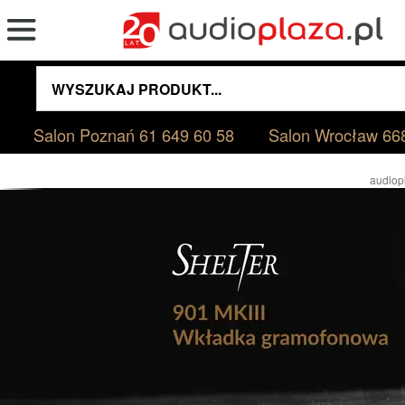
Salon Poznań
61 649 60 58
Salon Wrocław
66
audiop