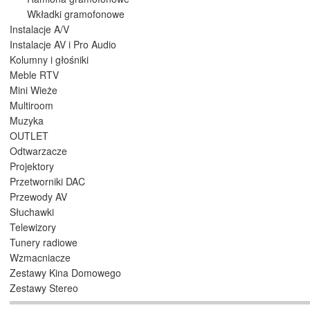
Wkładki gramofonowe
Instalacje A/V
Instalacje AV i Pro Audio
Kolumny i głośniki
Meble RTV
Mini Wieże
Multiroom
Muzyka
OUTLET
Odtwarzacze
Projektory
Przetworniki DAC
Przewody AV
Słuchawki
Telewizory
Tunery radiowe
Wzmacniacze
Zestawy Kina Domowego
Zestawy Stereo