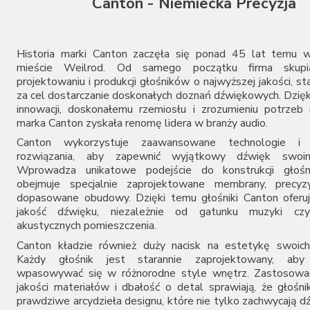
Canton - Niemiecka Precyzja
Kondo
LAB12
Magnat
Marantz
Historia marki Canton zaczęła się ponad 45 lat temu w
MoFi
mieście Weilrod. Od samego początku firma skupi
projektowaniu i produkcji głośników o najwyższej jakości, st
Monolith Audio
za cel dostarczanie doskonałych doznań dźwiękowych. Dzięk
Musical Fidelity
innowacji, doskonałemu rzemiosłu i zrozumieniu potrze
Music Hall
marka Canton zyskała renomę lidera w branży audio.
Nagaoka
Canton wykorzystuje zaawansowane technologie i i
Naim Audio
rozwiązania, aby zapewnić wyjątkowy dźwięk swoim
New Horizon Audio
Wprowadza unikatowe podejście do konstrukcji głośn
Ortofon
obejmuje specjalnie zaprojektowane membrany, precyzyj
Primare
dopasowane obudowy. Dzięki temu głośniki Canton oferu
Pro-Ject
jakość dźwięku, niezależnie od gatunku muzyki cz
PS Audio
akustycznych pomieszczenia.
Rega
Canton kładzie również duży nacisk na estetykę swoich
Rekkord Audio
Każdy głośnik jest starannie zaprojektowany, aby 
Rogue Audio
wpasowywać się w różnorodne style wnętrz. Zastosowan
Roksan
jakości materiałów i dbałość o detal sprawiają, że głośni
Shelter
prawdziwe arcydzieła designu, które nie tylko zachwycają d