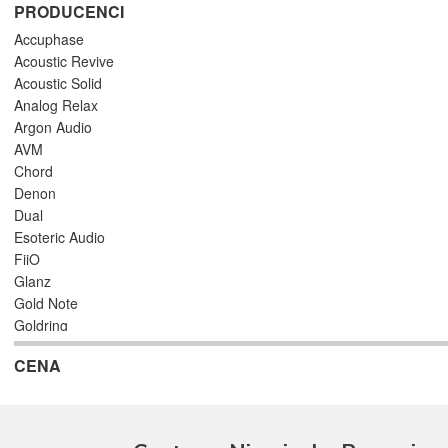
PRODUCENCI
Accuphase
Acoustic Revive
Acoustic Solid
Analog Relax
Argon Audio
AVM
Chord
Denon
Dual
Esoteric Audio
FiiO
Glanz
Gold Note
Goldring
Grado
CENA
Hana
iFi Audio
JBL
Kiseki