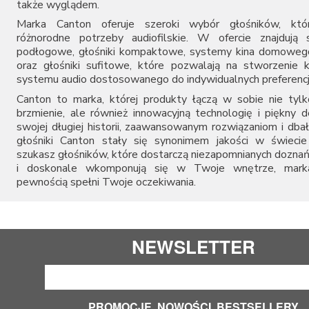
Soundsmith
także wyglądem.
Sumiko
Marka Canton oferuje szeroki wybór głośników, któr
Synthesis
różnorodne potrzeby audiofilskie. W ofercie znajdują 
Taga
podłogowe, głośniki kompaktowe, systemy kina domowego
Teac
oraz głośniki sufitowe, które pozwalają na stworzenie
Tonar
systemu audio dostosowanego do indywidualnych preferencj
Transrotor
Canton to marka, której produkty łączą w sobie nie tyl
Vibrapod
brzmienie, ale również innowacyjną technologię i piękny d
Yaqin
swojej długiej historii, zaawansowanym rozwiązaniom i dbał
głośniki Canton stały się synonimem jakości w świecie 
szukasz głośników, które dostarczą niezapomnianych dozna
i doskonale wkomponują się w Twoje wnętrze, mark
pewnością spełni Twoje oczekiwania.
NEWSLETTER
PROMOCJE, NOWOŚCI, BESTSELLERY