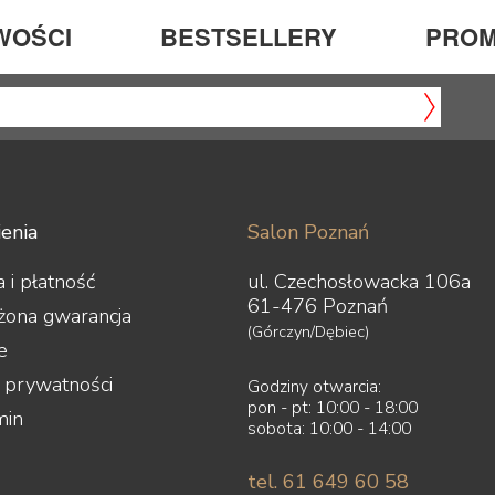
WOŚCI
BESTSELLERY
PROM
enia
Salon Poznań
 i płatność
ul. Czechosłowacka 106a
61-476 Poznań
żona gwarancja
(Górczyn/Dębiec)
e
a prywatności
Godziny otwarcia:
pon - pt: 10:00 - 18:00
min
sobota: 10:00 - 14:00
tel. 61 649 60 58