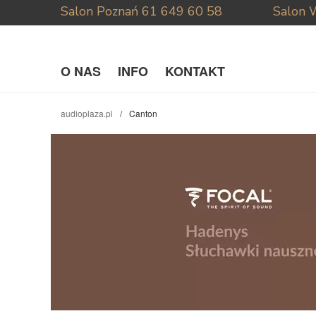
Salon Poznań
61 649 60 58
Salon 
O NAS
INFO
KONTAKT
audioplaza.pl
Canton