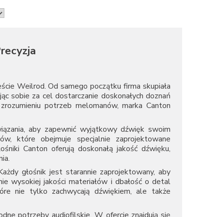
recyzja
eście Weilrod. Od samego początku firma skupiała
iając sobie za cel dostarczanie doskonałych doznań
 i zrozumieniu potrzeb melomanów, marka Canton
wiązania, aby zapewnić wyjątkowy dźwięk swoim
ów, które obejmuje specjalnie zaprojektowane
śniki Canton oferują doskonałą jakość dźwięku,
ia.
ażdy głośnik jest starannie zaprojektowany, aby
e wysokiej jakości materiałów i dbałość o detal
tóre nie tylko zachwycają dźwiękiem, ale także
dne potrzeby audiofilskie. W ofercie znajdują się