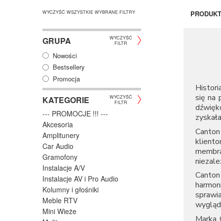
WYCZYŚĆ WSZYSTKIE WYBRANE FILTRY
PRODUK
WYCZYŚĆ
GRUPA
FILTR
Nowości
Bestsellery
Promocja
Histori
się na 
WYCZYŚĆ
KATEGORIE
FILTR
dźwięk
--- PROMOCJE !!! ---
zyskała
Akcesoria
Canton
Amplitunery
klient
Car Audio
membra
Gramofony
niezale
Instalacje A/V
Canton
Instalacje AV i Pro Audio
harmon
Kolumny i głośniki
sprawi
Meble RTV
wygląd
Mini Wieże
Marka C