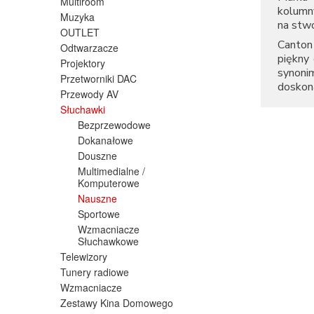
Multiroom
kolumn
Muzyka
na stw
OUTLET
Canton 
Odtwarzacze
piękny 
Projektory
synoni
Przetworniki DAC
doskon
Przewody AV
Słuchawki
Bezprzewodowe
Dokanałowe
Douszne
Multimedialne /
Komputerowe
Nauszne
Sportowe
Wzmacniacze
Słuchawkowe
Telewizory
Tunery radiowe
Wzmacniacze
Zestawy Kina Domowego