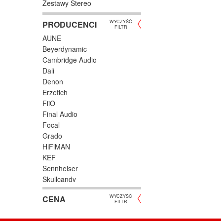
Zestawy Stereo
WYCZYŚĆ
PRODUCENCI
FILTR
AUNE
Beyerdynamic
Cambridge Audio
Dali
Denon
Erzetich
FiiO
Final Audio
Focal
Grado
HiFiMAN
KEF
Sennheiser
Skullcandy
Sonos
WYCZYŚĆ
CENA
ZMF
FILTR