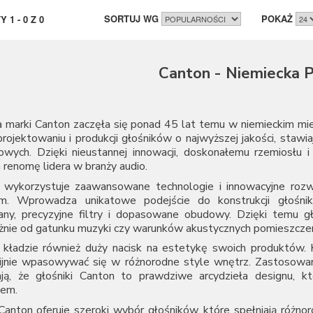
SORTUJ WG
POKAŻ
TY
1
-
0
Z
0
Canton - Niemiecka P
a marki Canton zaczęła się ponad 45 lat temu w niemieckim mi
projektowaniu i produkcji głośników o najwyższej jakości, staw
owych. Dzięki nieustannej innowacji, doskonałemu rzemiosłu
 renomę lidera w branży audio.
 wykorzystuje zaawansowane technologie i innowacyjne roz
om. Wprowadza unikatowe podejście do konstrukcji głośnik
ny, precyzyjne filtry i dopasowane obudowy. Dzięki temu gło
żnie od gatunku muzyki czy warunków akustycznych pomieszczen
 kładzie również duży nacisk na estetykę swoich produktów. K
ijnie wpasowywać się w różnorodne style wnętrz. Zastosowani
ają, że głośniki Canton to prawdziwe arcydzieła designu, k
em.
anton oferuje szeroki wybór głośników, które spełniają różnoro