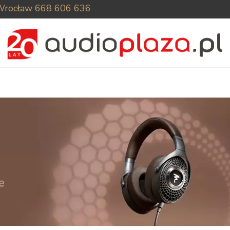
Wrocław
668 606 636