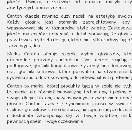
jakość dźwięku, niezależnie od gatunku muzyki cz
akustycznych pomieszczenia.
Canton kładzie również duży nacisk na estetykę swoich
Każdy głośnik jest starannie zaprojektowany, aby 
wpasowywać się w różnorodne style wnętrz. Zastosowan
jakości materiałów i dbałość o detal sprawiają, że głośni
prawdziwe arcydzieła designu, które nie tylko zachwycają d
także wyglądem.
Marka Canton oferuje szeroki wybór głośników, któr
różnorodne potrzeby audiofilskie. W ofercie znajdują 
podłogowe, głośniki kompaktowe, systemy kina domowego
oraz głośniki sufitowe, które pozwalają na stworzenie
systemu audio dostosowanego do indywidualnych preferencj
Canton to marka, której produkty łączą w sobie nie tyl
brzmienie, ale również innowacyjną technologię i piękny d
swojej długiej historii, zaawansowanym rozwiązaniom i dbał
głośniki Canton stały się synonimem jakości w świecie 
szukasz głośników, które dostarczą niezapomnianych dozna
i doskonale wkomponują się w Twoje wnętrze, mark
pewnością spełni Twoje oczekiwania.