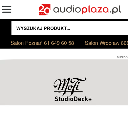
Salon Poznań
61 649 60 58
Salon Wrocław
66
audiop