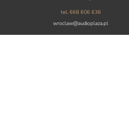
tel. 668 606 636
wroclaw@audioplaza.pl