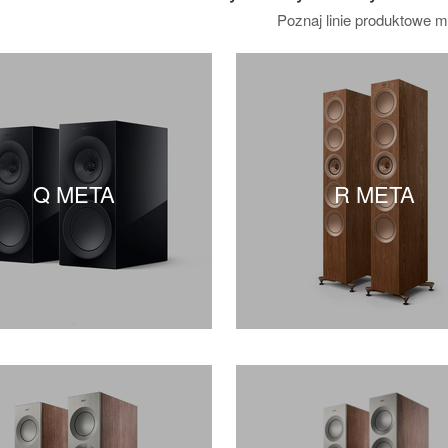
Poznaj linie produktowe m
Q META
R META