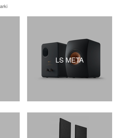
arki
LS META