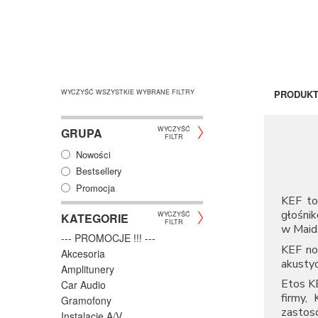
WYCZYŚĆ WSZYSTKIE WYBRANE FILTRY
PRODUK
WYCZYŚĆ
GRUPA
FILTR
Nowości
Bestsellery
Promocja
KEF to 
głośni
WYCZYŚĆ
KATEGORIE
FILTR
w Maid
--- PROMOCJE !!! ---
KEF nos
Akcesoria
akusty
Amplitunery
Etos K
Car Audio
firmy,
Gramofony
zastos
Instalacje A/V