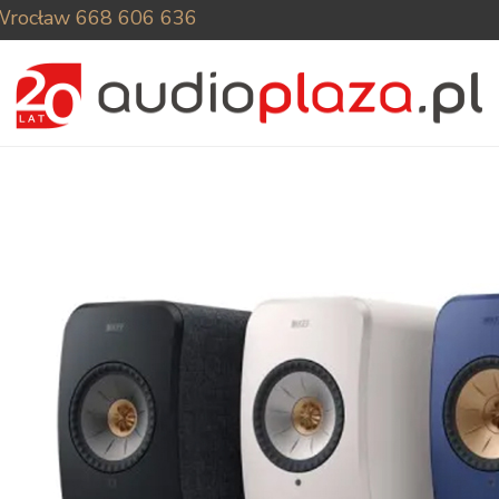
Wrocław
668 606 636