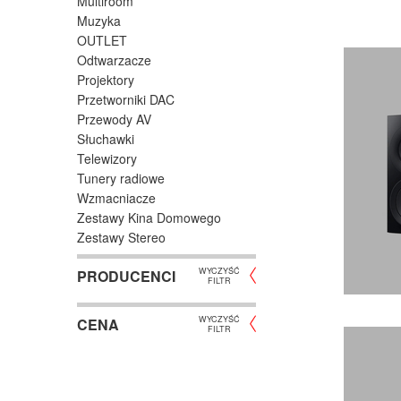
Multiroom
Muzyka
OUTLET
Odtwarzacze
Projektory
Przetworniki DAC
Przewody AV
Słuchawki
Telewizory
Tunery radiowe
Wzmacniacze
Zestawy Kina Domowego
Zestawy Stereo
WYCZYŚĆ
PRODUCENCI
FILTR
WYCZYŚĆ
CENA
FILTR