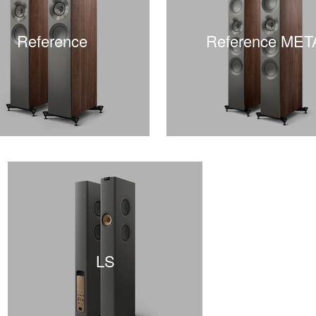
Reference
Reference MET
LS