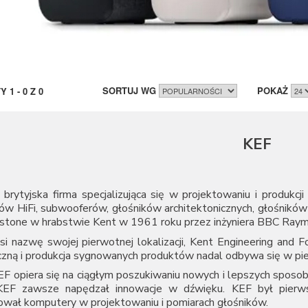
SORTUJ WG
POKAŻ
TY
1
-
0
Z
0
KEF
brytyjska firma specjalizująca się w projektowaniu i produkc
ków HiFi, subwooferów, głośników architektonicznych, głośnik
stone w hrabstwie Kent w 1961 roku przez inżyniera BBC Raym
i nazwę swojej pierwotnej lokalizacji, Kent Engineering and F
czną i produkcja sygnowanych produktów nadal odbywa się w pi
EF opiera się na ciągłym poszukiwaniu nowych i lepszych spo
 KEF zawsze napędzał innowacje w dźwięku. KEF był pierw
ował komputery w projektowaniu i pomiarach głośników.