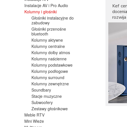
Instalacje AV i Pro Audio
Kef ce
doceni
Kolumny i głośniki
rozwij
Głośniki instalacyjne do
zabudowy
Głośniki przenośne
bluetooth
Kolumny aktywne
Kolumny centralne
Kolumny dolby atmos
Kolumny naścienne
Kolumny podstawkowe
Kolumny podłogowe
Kolumny surround
Kolumny zewnętrzne
Soundbary
Stacje muzyczne
Subwoofery
Zestawy głośnikowe
Meble RTV
Mini Wieże