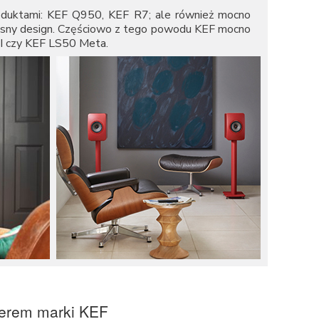
oduktami:
KEF Q950
,
KEF R7
; ale również mocno
czesny design. Częściowo z tego powodu KEF mocno
I
czy
KEF LS50 Meta
.
erem marki KEF