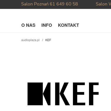
Salon Poznań
61 649 60 58
Salon 
O NAS
INFO
KONTAKT
audioplaza.pl
KEF