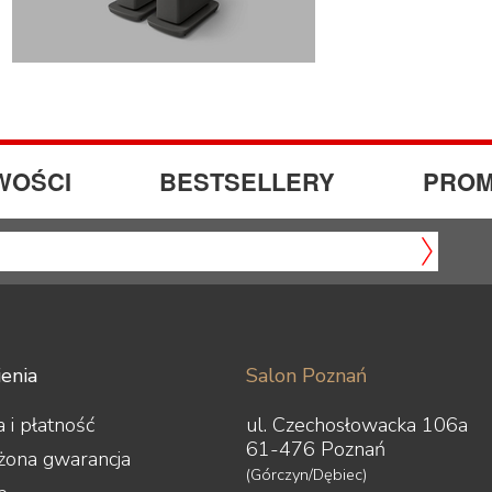
WOŚCI
BESTSELLERY
PROM
enia
Salon Poznań
 i płatność
ul. Czechosłowacka 106a
61-476 Poznań
żona gwarancja
(Górczyn/Dębiec)