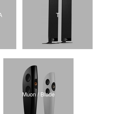
A
T
Muon / Blade