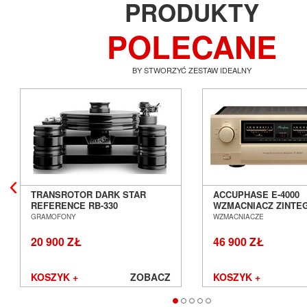
PRODUKTY
POLECANE
BY STWORZYĆ ZESTAW IDEALNY
TRANSROTOR DARK STAR
ACCUPHASE E-4000
REFERENCE RB-330
WZMACNIACZ ZINT
GRAMOFON ANALOGOWY
SALON POZNAŃ WR
GRAMOFONY
WZMACNIACZE
SALON POZNAŃ WROCŁAW
20 900 ZŁ
46 900 ZŁ
KOSZYK +
ZOBACZ
KOSZYK +