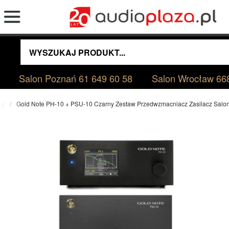
Salon Poznań
61 649 60 58
Salon Wrocław
66
ny
Gold Note PH-10 + PSU-10 Czarny Zestaw Przedwzmacniacz Zasilacz Sal