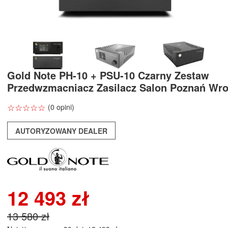
Gold Note PH-10 + PSU-10 Czarny Zestaw
Przedwzmacniacz Zasilacz Salon Poznań Wr
☆
★
☆
★
☆
★
☆
★
☆
★
(0 opini)
AUTORYZOWANY DEALER
12 493 zł
13 580 zł