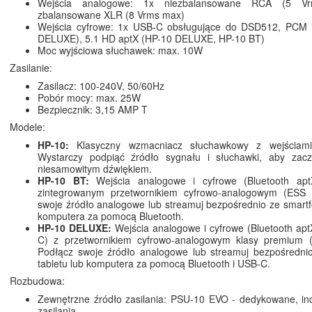
Wejścia analogowe: 1x niezbalansowane RCA (5 V
zbalansowane XLR (8 Vrms max)
Wejścia cyfrowe: 1x USB-C obsługujące do DSD512, PCM
DELUXE), 5.1 HD aptX (HP-10 DELUXE, HP-10 BT)
Moc wyjściowa słuchawek: max. 10W
Zasilanie:
Zasilacz: 100-240V, 50/60Hz
Pobór mocy: max. 25W
Bezpiecznik: 3,15 AMP T
Modele:
HP-10:
Klasyczny wzmacniacz słuchawkowy z wejściami
Wystarczy podpiąć źródło sygnału i słuchawki, aby zacz
niesamowitym dźwiękiem.
HP-10 BT:
Wejścia analogowe i cyfrowe (Bluetooth ap
zintegrowanym przetwornikiem cyfrowo-analogowym (ESS 
swoje źródło analogowe lub streamuj bezpośrednio ze smartfo
komputera za pomocą Bluetooth.
HP-10 DELUXE:
Wejścia analogowe i cyfrowe (Bluetooth ap
C) z przetwornikiem cyfrowo-analogowym klasy premium
Podłącz swoje źródło analogowe lub streamuj bezpośrednio
tabletu lub komputera za pomocą Bluetooth i USB-C.
Rozbudowa:
Zewnętrzne źródło zasilania: PSU-10 EVO - dedykowane, in
zasilania