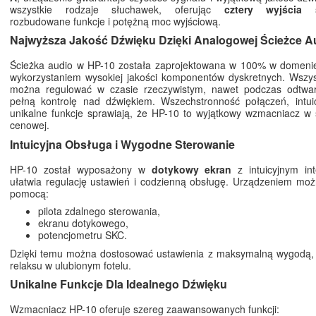
wszystkie rodzaje słuchawek, oferując
cztery wyjścia 
rozbudowane funkcje i potężną moc wyjściową.
Najwyższa Jakość Dźwięku Dzięki Analogowej Ścieżce A
Ścieżka audio w HP-10 została zaprojektowana w 100% w domenie
wykorzystaniem wysokiej jakości komponentów dyskretnych. Wszys
można regulować w czasie rzeczywistym, nawet podczas odtwar
pełną kontrolę nad dźwiękiem. Wszechstronność połączeń, intuicy
unikalne funkcje sprawiają, że HP-10 to wyjątkowy wzmacniacz w s
cenowej.
Intuicyjna Obsługa i Wygodne Sterowanie
HP-10 został wyposażony w
dotykowy ekran
z intuicyjnym int
ułatwia regulację ustawień i codzienną obsługę. Urządzeniem mo
pomocą:
pilota zdalnego sterowania,
ekranu dotykowego,
potencjometru SKC.
Dzięki temu można dostosować ustawienia z maksymalną wygodą,
relaksu w ulubionym fotelu.
Unikalne Funkcje Dla Idealnego Dźwięku
Wzmacniacz HP-10 oferuje szereg zaawansowanych funkcji: