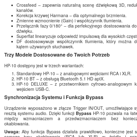
Crossfeed – zapewnia naturalną scenę dźwiękową 3D, reduk
kanałów.
Korekcja krzywej Harmana – dla optymalnego brzmienia.
Zmienne wzmocnienie (Gain) i współczynnik tłumienia.
Przełącznik fazy 0/180° – dla perfekcyjnego dostosowania do
dźwięku.
Superflat linearyzuje odpowiedź impulsową dla wysokich często
DF dostosowywuje współczynnik tłumienia, który można 
kątem używanych słuchawek.
Trzy Modele Dostosowane do Twoich Potrzeb
HP-10 dostępny jest w trzech wariantach:
Standardowy HP-10 – z analogowymi wejściami RCA i XLR.
HP-10 BT – z obsługą Bluetooth 5.1 HD aptX.
HP-10 DELUXE – z przetwornikiem cyfrowo-analogowym k
wejściem USB-C.
Synchronizacja Systemu i Funkcja Bypass
Urządzenie wyposażono w złącze Trigger IN/OUT, umożliwiające s
resztą systemu audio. Dzięki funkcji
Bypass
HP-10 pozwala na łatw
między wzmacniaczem a przedwzmacniaczem bez koniecz
okablowania.
Uwaga:
Aby funkcja Bypass działała prawidłowo, konieczne jest 
samego typu okablowania (RCA lub XLR) w źródle i prze