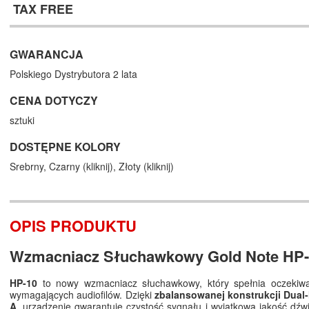
TAX FREE
GWARANCJA
Polskiego Dystrybutora 2 lata
CENA DOTYCZY
sztuki
DOSTĘPNE KOLORY
Srebrny,
Czarny (
kliknij
),
Złoty (
kliknij
)
OPIS PRODUKTU
Wzmacniacz Słuchawkowy Gold Note HP-
HP-10
to nowy wzmacniacz słuchawkowy, który spełnia oczekiwan
wymagających audiofilów. Dzięki
zbalansowanej konstrukcji Dual
A
, urządzenie gwarantuje czystość sygnału i wyjątkową jakość dźw