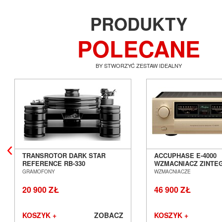
PRODUKTY
POLECANE
BY STWORZYĆ ZESTAW IDEALNY
TRANSROTOR DARK STAR
ACCUPHASE E-4000
REFERENCE RB-330
WZMACNIACZ ZINT
GRAMOFON ANALOGOWY
SALON POZNAŃ WR
GRAMOFONY
WZMACNIACZE
SALON POZNAŃ WROCŁAW
20 900 ZŁ
46 900 ZŁ
KOSZYK +
ZOBACZ
KOSZYK +