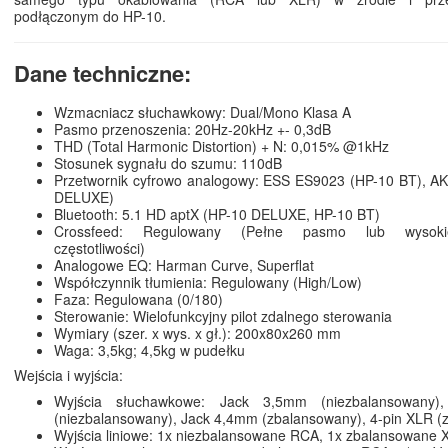
podłączonym do HP-10.
Dane techniczne:
Wzmacniacz słuchawkowy: Dual/Mono Klasa A
Pasmo przenoszenia: 20Hz-20kHz +- 0,3dB
THD (Total Harmonic Distortion) + N: 0,015% @1kHz
Stosunek sygnału do szumu: 110dB
Przetwornik cyfrowo analogowy: ESS ES9023 (HP-10 BT), A
DELUXE)
Bluetooth: 5.1 HD aptX (HP-10 DELUXE, HP-10 BT)
Crossfeed: Regulowany (Pełne pasmo lub wysokie/ś
częstotliwości)
Analogowe EQ: Harman Curve, Superflat
Współczynnik tłumienia: Regulowany (High/Low)
Faza: Regulowana (0/180)
Sterowanie: Wielofunkcyjny pilot zdalnego sterowania
Wymiary (szer. x wys. x gł.): 200x80x260 mm
Waga: 3,5kg; 4,5kg w pudełku
Wejścia i wyjścia:
Wyjścia słuchawkowe: Jack 3,5mm (niezbalansowany
(niezbalansowany), Jack 4,4mm (zbalansowany), 4-pin XLR (
Wyjścia liniowe: 1x niezbalansowane RCA, 1x zbalansowane 