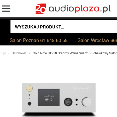
Salon Poznań
61 649 60 58
Salon Wrocław
66
a.pl
Słuchawki
Gold Note HP-10 Srebrny Wzmacniacz Słuchawkowy Salo