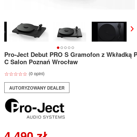
Pro-Ject Debut PRO S Gramofon z Wkładką Pi
C Salon Poznań Wrocław
☆
★
☆
★
☆
★
☆
★
☆
★
(0 opini)
AUTORYZOWANY DEALER
4 490 zł