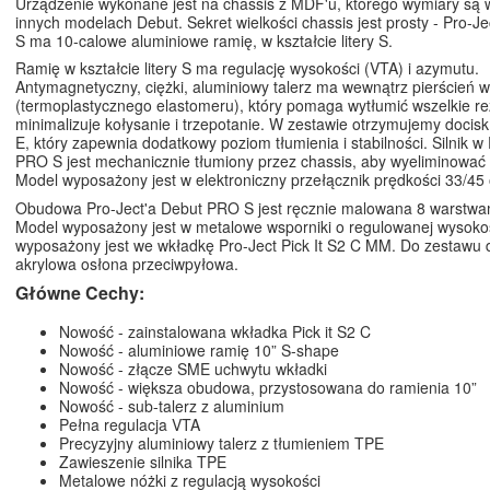
Urządzenie wykonane jest na chassis z MDF'u, którego wymiary są 
innych modelach Debut. Sekret wielkości chassis jest prosty - Pro-
S ma 10-calowe aluminiowe ramię, w kształcie litery S.
Ramię w kształcie litery S ma regulację wysokości (VTA) i azymutu.
Antymagnetyczny, ciężki, aluminiowy talerz ma wewnątrz pierścień
(termoplastycznego elastomeru), który pomaga wytłumić wszelkie re
minimalizuje kołysanie i trzepotanie. W zestawie otrzymujemy docis
E, który zapewnia dodatkowy poziom tłumienia i stabilności. Silnik w
PRO S jest mechanicznie tłumiony przez chassis, aby wyeliminować 
Model wyposażony jest w elektroniczny przełącznik prędkości 33/45 
Obudowa Pro-Ject'a Debut PRO S jest ręcznie malowana 8 warstwam
Model wyposażony jest w metalowe wsporniki o regulowanej wysoko
wyposażony jest we wkładkę Pro-Ject Pick It S2 C MM. Do zestawu 
akrylowa osłona przeciwpyłowa.
Główne Cechy:
Nowość - zainstalowana wkładka Pick it S2 C
Nowość - aluminiowe ramię 10” S-shape
Nowość - złącze SME uchwytu wkładki
Nowość - większa obudowa, przystosowana do ramienia 10”
Nowość - sub-talerz z aluminium
Pełna regulacja VTA
Precyzyjny aluminiowy talerz z tłumieniem TPE
Zawieszenie silnika TPE
Metalowe nóżki z regulacją wysokości