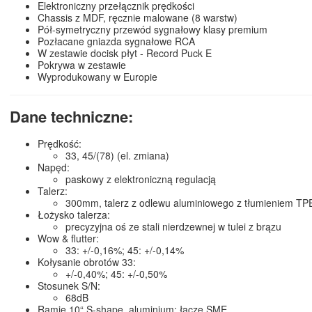
Elektroniczny przełącznik prędkości
Chassis z MDF, ręcznie malowane (8 warstw)
Pół-symetryczny przewód sygnałowy klasy premium
Pozłacane gniazda sygnałowe RCA
W zestawie docisk płyt - Record Puck E
Pokrywa w zestawie
Wyprodukowany w Europie
Dane techniczne:
Prędkość:
33, 45/(78) (el. zmiana)
Napęd:
paskowy z elektroniczną regulacją
Talerz:
300mm, talerz z odlewu aluminiowego z tłumieniem TPE
Łożysko talerza:
precyzyjna oś ze stali nierdzewnej w tulei z brązu
Wow & flutter:
33: +/-0,16%; 45: +/-0,14%
Kołysanie obrotów 33:
+/-0,40%; 45: +/-0,50%
Stosunek S/N:
68dB
Ramię 10“ S-shape, aluminium; łacze SME