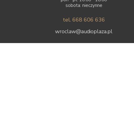
sobota: nieczynne
tel. 668 606 636
wroclaw@audioplaza.pl