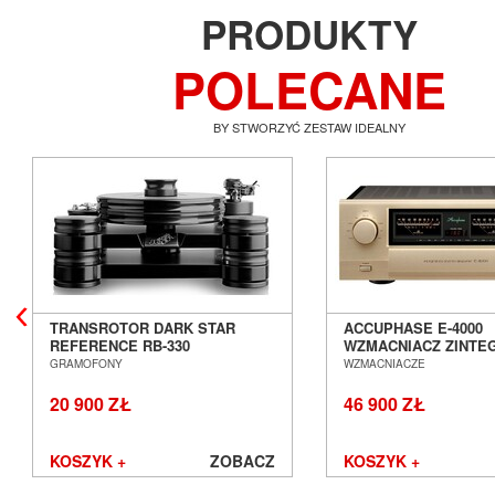
PRODUKTY
POLECANE
BY STWORZYĆ ZESTAW IDEALNY
TRANSROTOR DARK STAR
ACCUPHASE E-4000
REFERENCE RB-330
WZMACNIACZ ZINT
GRAMOFON ANALOGOWY
SALON POZNAŃ WR
GRAMOFONY
WZMACNIACZE
SALON POZNAŃ WROCŁAW
20 900 ZŁ
46 900 ZŁ
KOSZYK +
ZOBACZ
KOSZYK +