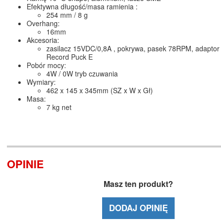
Efektywna długość/masa ramienia :
254 mm / 8 g
Overhang:
16mm
Akcesoria:
zasilacz 15VDC/0,8A , pokrywa, pasek 78RPM, adaptor do
Record Puck E
Pobór mocy:
4W / 0W tryb czuwania
Wymiary:
462 x 145 x 345mm (SZ x W x Gł)
Masa:
7 kg net
OPINIE
Masz ten produkt?
DODAJ OPINIĘ