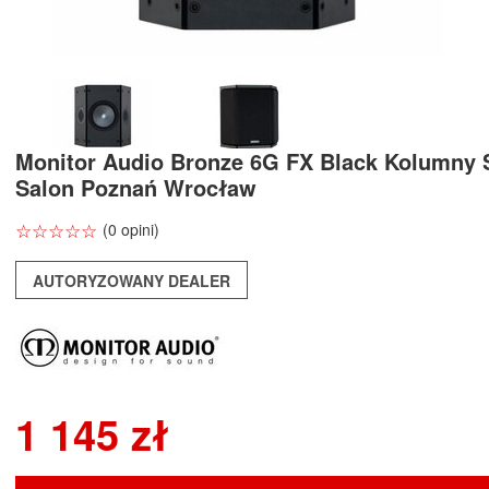
Monitor Audio Bronze 6G FX Black Kolumny 
Salon Poznań Wrocław
☆
★
☆
★
☆
★
☆
★
☆
★
(0 opini)
AUTORYZOWANY DEALER
1 145 zł