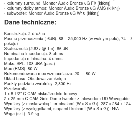
- kolumny surround:
Monitor Audio Bronze 6G FX (kliknij)
- kolumny dolby atmos:
Monitor Audio Bronze 6G AMS (kliknij)
- subwoofer:
Monitor Audio Bronze 6G W10 (kliknij)
Dane techniczne:
Konstrukcja: 2-drożna
Pasmo przenoszenia (-6dB): 88 – 25,000 Hz (w wolnym polu), 74 – 
pokoju)
Skuteczność (2.83v @ 1m): 86 dB
Nominalna impedancja: 8 ohms
Impedancja minimalna: 4 ohms
Maks. SPL: 108 dBA (para)
Moc (RMS): 80 W
Rekomendowana moc wzmacniacza: 20 — 80 W
Układ basu: Obudowa zamknięta
Punkty podziału zwrotnicy: 2,800 Hz
Przetwornik:
1 x 5 1/2" C-CAM nisko/średnio-tonowy
2 x 25 mm C-CAM Gold Dome tweeter z falowodem UD Waveguide
Wymiary (z maskownicą i terminalami (W x S x G)): 287 x 284 x 12
Wymiary (z wysięgnikami, stopami i kolcami (W x S x G)): N/A
Waga (szt.): 3.9 kg