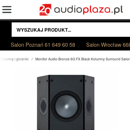
Salon Poznań
61 649 60 58
Salon Wrocław
66
Kolumny i głośniki
Monitor Audio Bronze 6G FX Black Kolumny Surround Sal