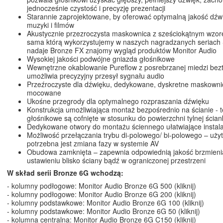
jednocześnie czystość i precyzję prezentacji
Starannie zaprojektowane, by oferować optymalną jakość dź
muzyki i filmów
Akustycznie przezroczysta maskownica z sześciokątnym wzore
sama którą wykorzystujemy w naszych nagradzanych seriach Si
nadaje Bronze FX znajomy wygląd produktów Monitor Audio
Wysokiej jakości podwójne gniazda głośnikowe
Wewnętrzne okablowanie Pureflow z posrebrzanej miedzi bez
umożliwia precyzyjny przesył sygnału audio
Przeźroczyste dla dźwięku, dedykowane, dyskretne maskowni
mocowane
Ukośne przegrody dla optymalnego rozpraszania dźwięku
Konstrukcja umożliwiająca montaż bezpośrednio na ścianie - 
głośnikowe są cofnięte w stosunku do powierzchni tylnej ścian
Dedykowane otwory do montażu ściennego ułatwiające instala
Możliwość przełączania trybu di-polowego/ bi-polowego – uży
potrzebna jest zmiana fazy w systemie AV
Obudowa zamknięta – zapewnia odpowiednią jakość brzmieni
ustawieniu blisko ściany bądź w ograniczonej przestrzeni
W skład serii Bronze 6G wchodzą:
- kolumny podłogowe:
Monitor Audio Bronze 6G 500 (kliknij)
- kolumny podłogowe:
Monitor Audio Bronze 6G 200 (kliknij)
- kolumny podstawkowe:
Monitor Audio Bronze 6G 100 (kliknij)
- kolumny podstawkowe:
Monitor Audio Bronze 6G 50 (kliknij)
- kolumna centralna:
Monitor Audio Bronze 6G C150 (kliknij)