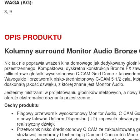
WAGA (KG):
3, 9
OPIS PRODUKTU
Kolumny surround Monitor Audio Bronze
Nic tak nie poprawia wrażeń kina domowego jak dedykowany głośni
przestrzennego. Kompaktowa, dyskretna konstrukcja Bronze FX zaw
milimetrowe głośniki wysokotonowe C-CAM Gold Dome z falowode
Waveguide i przetwornik nisko-średniotonowy C-CAM 5 1/2 cala, któ
doskonałą jakość dźwięku, z której znane jest Monitor Audio.
Jesteśmy mistrzami w projektowaniu głośników efektowych, a nowy
oferuje ekstremalne doznania przestrzenne.
Cechy produktu
Flagowy przetwornik wysokotonowy Monitor Audio, C-CAM G
o nowy falowód Uniform Dispersion (UD) zapewnia niewiarygo
realistyczny dźwięk
Przetwornik nisko-średniotonowy C-CAM ze zaktualizowaną g
stożkowej membrany i technologią Damped Concentric Mode 
pozwala głośnikowi uzyskać głębszy, pełniejszy dźwięk, zach