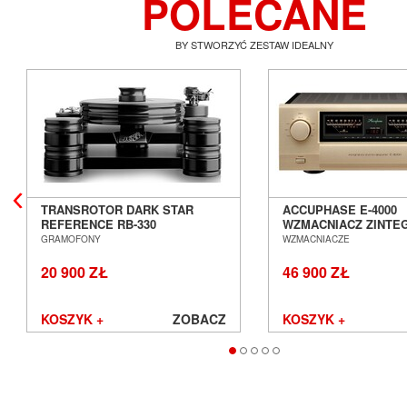
POLECANE
BY STWORZYĆ ZESTAW IDEALNY
TRANSROTOR DARK STAR
ACCUPHASE E-4000
REFERENCE RB-330
WZMACNIACZ ZINT
GRAMOFON ANALOGOWY
SALON POZNAŃ WR
GRAMOFONY
WZMACNIACZE
SALON POZNAŃ WROCŁAW
20 900 ZŁ
46 900 ZŁ
KOSZYK +
ZOBACZ
KOSZYK +