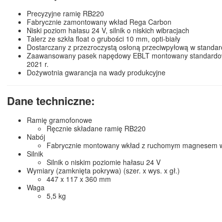
Precyzyjne ramię RB220
Fabrycznie zamontowany wkład Rega Carbon
Niski poziom hałasu 24 V, silnik o niskich wibracjach
Talerz ze szkła float o grubości 10 mm, opti-biały
Dostarczany z przezroczystą osłoną przeciwpyłową w standar
Zaawansowany pasek napędowy EBLT montowany standardo
2021 r.
Dożywotnia gwarancja na wady produkcyjne
Dane techniczne:
Ramię gramofonowe
Ręcznie składane ramię RB220
Nabój
Fabrycznie montowany wkład z ruchomym magnesem
Silnik
Silnik o niskim poziomie hałasu 24 V
Wymiary (zamknięta pokrywa) (szer. x wys. x gł.)
447 x 117 x 360 mm
Waga
5,5 kg