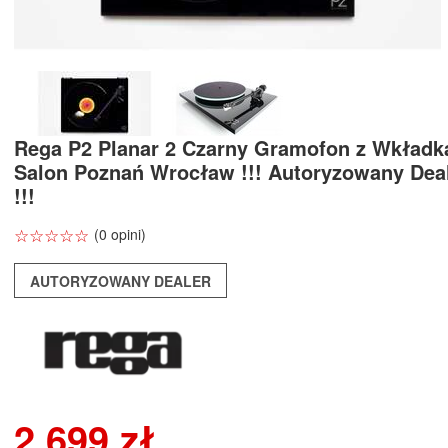
Rega P2 Planar 2 Czarny Gramofon z Wkładk
Salon Poznań Wrocław !!! Autoryzowany Dea
!!!
☆
★
☆
★
☆
★
☆
★
☆
★
(0 opini)
AUTORYZOWANY DEALER
2 699 zł