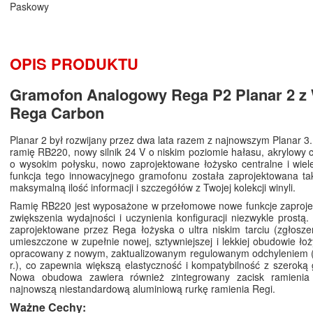
Paskowy
OPIS PRODUKTU
Gramofon Analogowy Rega P2 Planar 2 z
Rega Carbon
Planar 2 był rozwijany przez dwa lata razem z najnowszym Planar 
ramię RB220, nowy silnik 24 V o niskim poziomie hałasu, akrylowy c
o wysokim połysku, nowo zaprojektowane łożysko centralne i wiel
funkcja tego innowacyjnego gramofonu została zaprojektowana ta
maksymalną ilość informacji i szczegółów z Twojej kolekcji winyli.
Ramię RB220 jest wyposażone w przełomowe nowe funkcje zaproje
zwiększenia wydajności i uczynienia konfiguracji niezwykle prostą
zaprojektowane przez Rega łożyska o ultra niskim tarciu (zgłosze
umieszczone w zupełnie nowej, sztywniejszej i lekkiej obudowie łoż
opracowany z nowym, zaktualizowanym regulowanym odchyleniem (o
r.), co zapewnia większą elastyczność i kompatybilność z szerok
Nowa obudowa zawiera również zintegrowany zacisk ramienia 
najnowszą niestandardową aluminiową rurkę ramienia Regi.
Ważne Cechy: