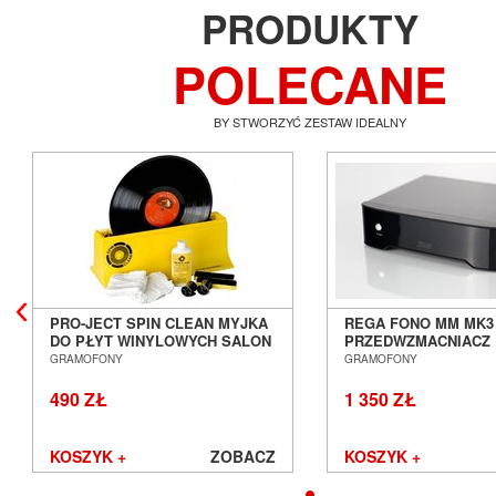
PRODUKTY
POLECANE
BY STWORZYĆ ZESTAW IDEALNY
PRO-JECT SPIN CLEAN MYJKA
REGA FONO MM MK3
DO PŁYT WINYLOWYCH SALON
PRZEDWZMACNIACZ
POZNAŃ WROCŁAW
GRAMOFONOWY SA
GRAMOFONY
GRAMOFONY
POZNAŃ WROCŁAW
490 ZŁ
1 350 ZŁ
KOSZYK +
ZOBACZ
KOSZYK +