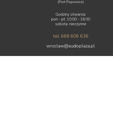
(Port Popowice)
Godziny otwarcia:
pon - pt: 10:00 - 18:00
sobota: nieczynne
tel. 668 606 636
wroclaw@audioplaza.pl