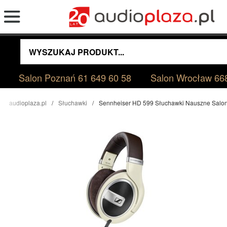
Salon Poznań
61 649 60 58
Salon Wrocław
66
audioplaza.pl
Słuchawki
Sennheiser HD 599 Słuchawki Nauszne Salo