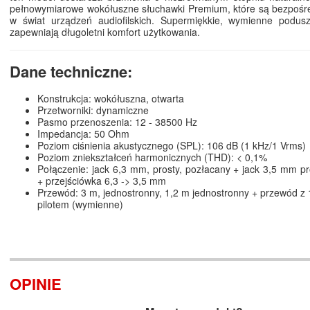
pełnowymiarowe wokółuszne słuchawki Premium, które są bezpośr
w świat urządzeń audiofilskich. Supermiękkie, wymienne poduszk
zapewniają długoletni komfort użytkowania.
Dane techniczne:
Konstrukcja: wokółuszna, otwarta
Przetworniki: dynamiczne
Pasmo przenoszenia: 12 - 38500 Hz
Impedancja: 50 Ohm
Poziom ciśnienia akustycznego (SPL): 106 dB (1 kHz/1 Vrms)
Poziom zniekształceń harmonicznych (THD): < 0,1%
Połączenie: jack 6,3 mm, prosty, pozłacany + jack 3,5 mm pr
+ przejściówka 6,3 -> 3,5 mm
Przewód: 3 m, jednostronny, 1,2 m jednostronny + przewód z
pilotem (wymienne)
OPINIE