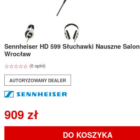
Sennheiser HD 599 Słuchawki Nauszne Salo
Wrocław
☆
★
☆
★
☆
★
☆
★
☆
★
(0 opini)
AUTORYZOWANY DEALER
909 zł
DO KOSZYKA