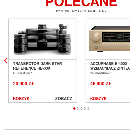
POLECANE
BY STWORZYĆ ZESTAW IDEALNY
TRANSROTOR DARK STAR
ACCUPHASE E-4000
REFERENCE RB-330
WZMACNIACZ ZINT
GRAMOFON ANALOGOWY
SALON POZNAŃ WR
GRAMOFONY
WZMACNIACZE
SALON POZNAŃ WROCŁAW
20 900 ZŁ
46 900 ZŁ
KOSZYK +
ZOBACZ
KOSZYK +