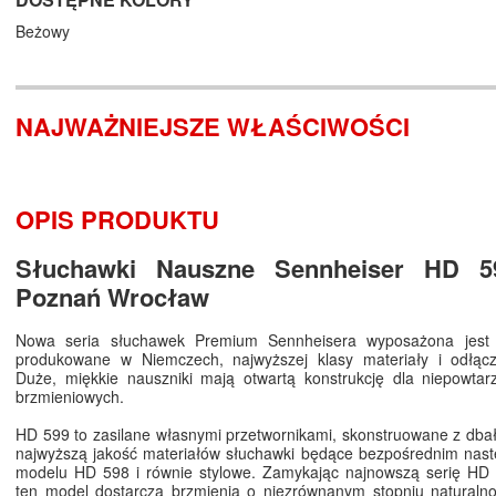
Beżowy
NAJWAŻNIEJSZE WŁAŚCIWOŚCI
OPIS PRODUKTU
Słuchawki Nauszne Sennheiser HD 5
Poznań Wrocław
Nowa seria słuchawek Premium Sennheisera wyposażona jest 
produkowane w Niemczech, najwyższej klasy materiały i odłąc
Duże, miękkie nauszniki mają otwartą konstrukcję dla niepowtar
brzmieniowych.
HD 599 to zasilane własnymi przetwornikami, skonstruowane z dbało
najwyższą jakość materiałów słuchawki będące bezpośrednim nast
modelu HD 598 i równie stylowe. Zamykając najnowszą serię HD 
ten model dostarcza brzmienia o niezrównanym stopniu naturalno