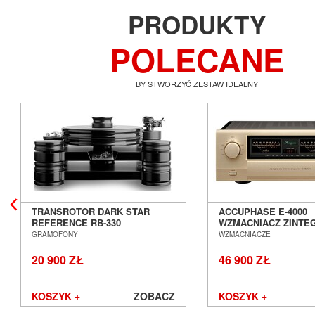
PRODUKTY
POLECANE
BY STWORZYĆ ZESTAW IDEALNY
TRANSROTOR DARK STAR
ACCUPHASE E-4000
REFERENCE RB-330
WZMACNIACZ ZINT
GRAMOFON ANALOGOWY
SALON POZNAŃ WR
GRAMOFONY
WZMACNIACZE
SALON POZNAŃ WROCŁAW
20 900 ZŁ
46 900 ZŁ
KOSZYK +
ZOBACZ
KOSZYK +