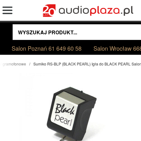
Salon Poznań
61 649 60 58
Salon Wrocław
66
i gramofonowe
Sumiko RS-BLP (BLACK PEARL) Igła do BLACK PEARL Salo