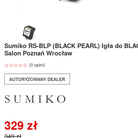
Sumiko RS-BLP (BLACK PEARL) Igła do BL
Salon Poznań Wrocław
☆
★
☆
★
☆
★
☆
★
☆
★
(0 opini)
AUTORYZOWANY DEALER
329 zł
349 zł