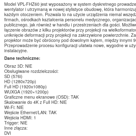
Model VPL-FHZ60 jest wyposażony w system dyskretnego prowadzeni
wentylator i utrzymaną w nowej stylistyce obudowę, która harmonizuj
każdym otoczeniem. Pozwala to na użycie urządzenia niemal wszędzi
firmach, ośrodkach kształcenia personelu medycznego, organizacja
publicznego, jak również w handlu i przestrzeniach dla gości. Możliw
łączenie obrazów z kilku projektorów przy projekcji na wielkoformat
uniknięcie deformacji przy projekcji na zakrzywione powierzchnie. Z
projektor może być obrócony pod dowolnym kątem, między innymi 90
Przeprowadzenie procesu konfiguracji ułatwia nowe, wygodne w uż
instalacyjne.
Dane techniczne:
Obraz 3D: NIE
Obsługiwane rozdzielczości:
SD (576i)
HD (1280x720p)
Full HD (1920x1080p)
WUXGA (1920×1200p)
Graficzne menu ekranowe (OSD): TAK
Skalowanie do 4K z Full HD: NIE
Wi-Fi: NIE
Wejście Ethernet/LAN: TAK
Wejścia HDMI: 1
Trigger: NIE
Inne złącza:
DVI