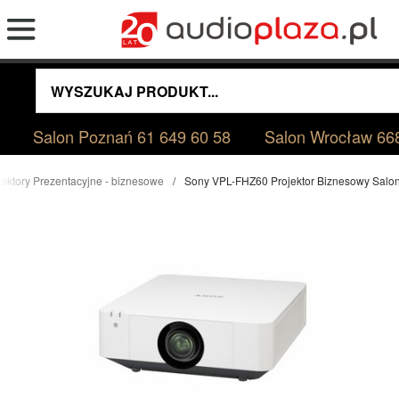
Salon Poznań
61 649 60 58
Salon Wrocław
66
jektory Prezentacyjne - biznesowe
Sony VPL-FHZ60 Projektor Biznesowy Salo