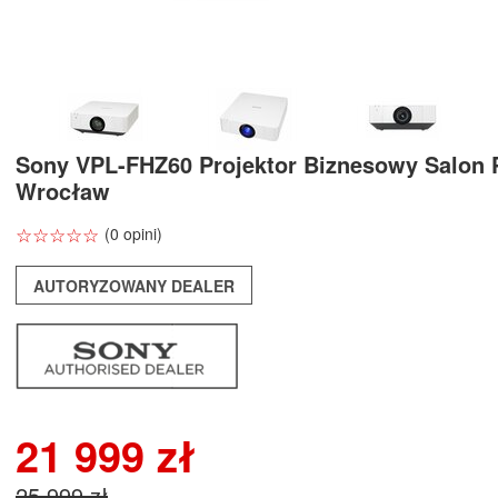
Sony VPL-FHZ60 Projektor Biznesowy Salon
Wrocław
☆
★
☆
★
☆
★
☆
★
☆
★
(0 opini)
AUTORYZOWANY DEALER
21 999 zł
25 999 zł