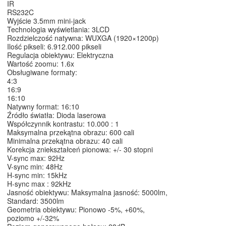
IR
RS232C
Wyjście 3.5mm mini-jack
Technologia wyświetlania: 3LCD
Rozdzielczość natywna: WUXGA (1920×1200p)
Ilość pikseli: 6.912.000 pikseli
Regulacja obiektywu: Elektryczna
Wartość zoomu: 1.6x
Obsługiwane formaty:
4:3
16:9
16:10
Natywny format: 16:10
Źródło światła: Dioda laserowa
Współczynnik kontrastu: 10.000 : 1
Maksymalna przekątna obrazu: 600 cali
Minimalna przekątna obrazu: 40 cali
Korekcja zniekształceń pionowa: +/- 30 stopni
V-sync max: 92Hz
V-sync min: 48Hz
H-sync min: 15kHz
H-sync max : 92kHz
Jasność obiektywu: Maksymalna jasność: 5000lm,
Standard: 3500lm
Geometria obiektywu: Pionowo -5%, +60%,
poziomo +/-32%