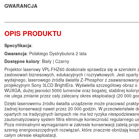
GWARANCJA
OPIS PRODUKTU
Specyfikacja
:
Gwarancja
: Polskiego Dystrybutora 2 lata
Dostępne kolory
: Biały | Czarny
Projektor laserowy VPL-FHZ60 doskonale sprawdza się w szerokim 
zastosowań biznesowych, edukacyjnych i rozrywkowych. Jest oparty
wydajnego, laserowego źródła światła Z-Phosphor z zaawansowa
projekcyjnym Sony 3LCD BrightEra. Wyświetla szczegółowy obraz o 
WUXGA, dużej jasności 5000 lumenów oraz bogatej, stabilnej kolory
nie ulega zmianie przez cały zalecany okres eksploatacji (20 000 god
Dzięki laserowemu źródłu światła urządzenie może pracować prakty
żadnej konserwacji nawet przez 20 000 godzin. W przeciwieństwie d
opartych na tradycyjnych lampach nie ma też ryzyka niespodziewane
zautomatyzowany system filtra eliminuje konieczność regularnego u
Poza minimalnymi wymaganiami w zakresie konserwacji zaletą projek
szereg energooszczędnych rozwiązań, które znacznie obniżają kosz
całym okresie eksploatacji.