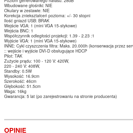
Poziom generowanego hałasu: 28dB
Wbudowane głośniki: NIE
Okulary w zestawie: NIE
Korekcja zniekształceń pozioma: +/- 30 stopni
Ilość gniazd USB: BRAK
Wejście VGA: 1 (mini VGA 15-stykowe)
Wejścia BNC: 1
Współczynnik odległości projekcji: 1.39 - 2.23 :1
Wyjście VGA: 1 (mini VGA 15-stykowe)
INNE: Cykl czyszczenia filtra: Maks. 20.000h (konserwacja przez ser
:: wejście i wyjście DVI-D obsługujące HDCP
Pilot: TAK
Zużycie prądu: 100 - 120 V: 420W,
220 - 240 V: 408W,
Standby: 0.5W
Wysokość: 16.9cm
Szerokość: 46cm
Głębokość: 51.5cm
Waga: 16kg
Gwarancja: 5 lat (po zarejestrowaniu na stronie producenta)
OPINIE