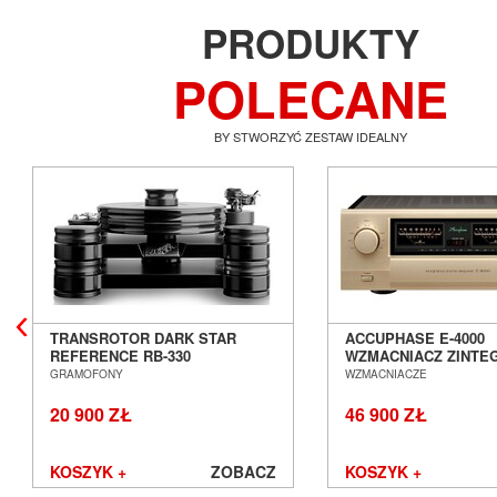
PRODUKTY
POLECANE
BY STWORZYĆ ZESTAW IDEALNY
TRANSROTOR DARK STAR
ACCUPHASE E-4000
REFERENCE RB-330
WZMACNIACZ ZINT
GRAMOFON ANALOGOWY
SALON POZNAŃ WR
GRAMOFONY
WZMACNIACZE
SALON POZNAŃ WROCŁAW
20 900 ZŁ
46 900 ZŁ
KOSZYK +
ZOBACZ
KOSZYK +