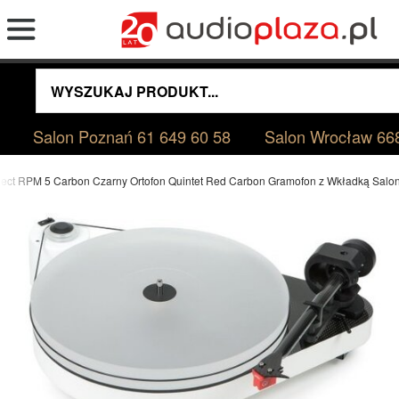
Salon Poznań
61 649 60 58
Salon Wrocław
66
Ject RPM 5 Carbon Czarny Ortofon Quintet Red Carbon Gramofon z Wkładką Sal