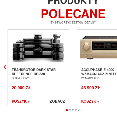
PRODUKTY
POLECANE
BY STWORZYĆ ZESTAW IDEALNY
TRANSROTOR DARK STAR
ACCUPHASE E-4000
REFERENCE RB-330
WZMACNIACZ ZINT
GRAMOFON ANALOGOWY
SALON POZNAŃ WR
GRAMOFONY
WZMACNIACZE
SALON POZNAŃ WROCŁAW
20 900 ZŁ
46 900 ZŁ
KOSZYK +
ZOBACZ
KOSZYK +