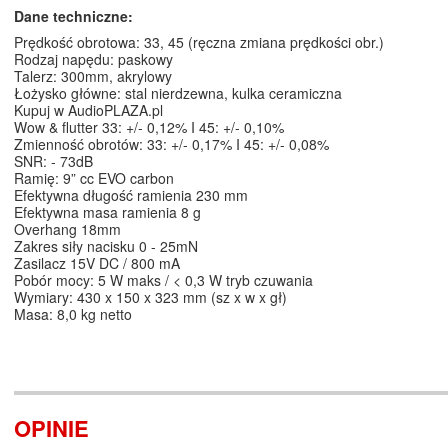
Dane techniczne:
Prędkość obrotowa: 33, 45 (ręczna zmiana prędkości obr.)
Rodzaj napędu: paskowy
Talerz: 300mm, akrylowy
Łożysko główne: stal nierdzewna, kulka ceramiczna
Kupuj w AudioPLAZA.pl
Wow & flutter 33: +/- 0,12% I 45: +/- 0,10%
Zmienność obrotów: 33: +/- 0,17% I 45: +/- 0,08%
SNR: - 73dB
Ramię: 9” cc EVO carbon
Efektywna długość ramienia 230 mm
Efektywna masa ramienia 8 g
Overhang 18mm
Zakres siły nacisku 0 - 25mN
Zasilacz 15V DC / 800 mA
Pobór mocy: 5 W maks / < 0,3 W tryb czuwania
Wymiary: 430 x 150 x 323 mm (sz x w x gł)
Masa: 8,0 kg netto
OPINIE