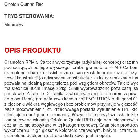
Ortofon Quintet Red
TRYB STEROWANIA:
Manualny
OPIS PRODUKTU
Gramofon RPM 5 Carbon wykorzystuje radykalnej koncepcji oraz inn
pochodzących od jego większego ''brata'' gramofonu RPM 9 Carbon
gramofonu o bardzo niskich rezonansach zostało umieszczone łożys
nowej konstrukcji (o odwrócona konstrukcja z kulką ceramiczną na w
pozwala na idealną pracę talerza pod względem obrotów. Talerz wyk
ma średnicę 30cm i masę 2,2kg. Silnik wyprowadzono poza bazą, sto
podstawie. Zasilanie DC silnika z wbudowanym generatorem zapewni
obrotów. Ramię gramofonowe konstrukcji EVOLUTION o długości 9''
z plecionki włókna węglowego i bez problemów przyjmuje większość
MC z mocowaniem 1,2''. Przeciwwaga posiada wytłumienie TPE, któr
eliminuje niepożądane rezonansy. Wszystkie te powyższe składniki, 
zamontowaną wkładką Ortofona Quintet RED dają nam niesamowit
doznanie, nie spotykane w tej kategorii cenowej. Gramofon produko
wykończeniu ''high gloss'' w kolorach: czerwonym, białym i czarnym
gramofonu dostępna jest jako dodatkowo płatna opcja.