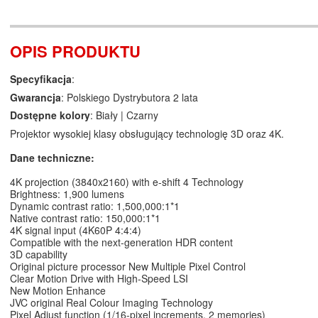
OPIS PRODUKTU
Specyfikacja
:
Gwarancja
: Polskiego Dystrybutora 2 lata
Dostępne kolory
: Biały | Czarny
Projektor wysokiej klasy obsługujący technologię 3D oraz 4K.
Dane techniczne:
4K projection (3840x2160) with e-shift 4 Technology
Brightness: 1,900 lumens
Dynamic contrast ratio: 1,500,000:1*1
Native contrast ratio: 150,000:1*1
4K signal input (4K60P 4:4:4)
Compatible with the next-generation HDR content
3D capability
Original picture processor New Multiple Pixel Control
Clear Motion Drive with High-Speed LSI
New Motion Enhance
JVC original Real Colour Imaging Technology
Pixel Adjust function (1/16-pixel increments, 2 memories)