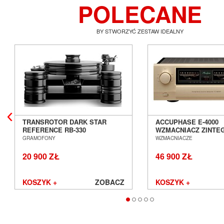
POLECANE
BY STWORZYĆ ZESTAW IDEALNY
TRANSROTOR DARK STAR
ACCUPHASE E-4000
REFERENCE RB-330
WZMACNIACZ ZINT
GRAMOFON ANALOGOWY
SALON POZNAŃ WR
GRAMOFONY
WZMACNIACZE
SALON POZNAŃ WROCŁAW
20 900 ZŁ
46 900 ZŁ
KOSZYK +
ZOBACZ
KOSZYK +