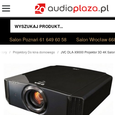
Salon Poznań
61 649 60 58
Salon Wrocław
66
ktory
Projektory Do kina domowego
JVC DLA-X9000 Projektor 3D 4K Salo