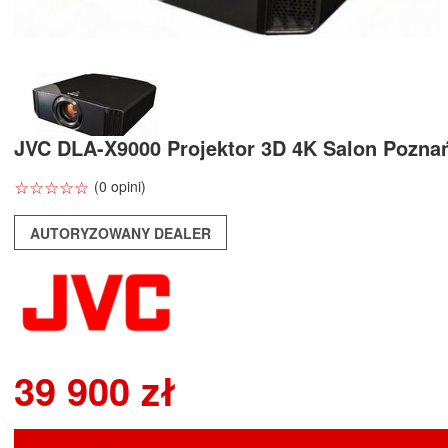
JVC DLA-X9000 Projektor 3D 4K Salon Pozn
☆
★
☆
★
☆
★
☆
★
☆
★
(0 opini)
AUTORYZOWANY DEALER
39 900 zł