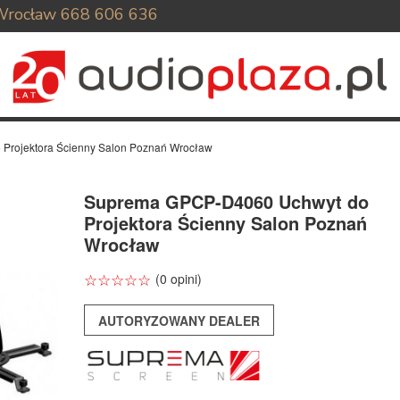
Wrocław
668 606 636
Projektora Ścienny Salon Poznań Wrocław
Suprema GPCP-D4060 Uchwyt do
Projektora Ścienny Salon Poznań
Wrocław
☆
★
☆
★
☆
★
☆
★
☆
★
(0 opini)
AUTORYZOWANY DEALER