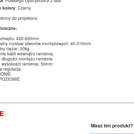
ja
: Polskiego Dystrybutora 2 lata
 kolory
: Czarny
ienny do projektora.
hniczne:
uchwytu: 420-600mm
alny rozstaw otworów montażowych: 40-310mm
ny ciężar: 20kg
ie kabli wewnątrz ramienia,
 długości montażu ramienia
a wysokości ramienia: 50mm
a regulacja:
PIONIE
 POZIOMIE
IE
Masz ten produkt?