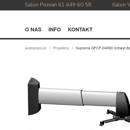
Salon Poznań
61 649 60 58
Salon 
O NAS
INFO
KONTAKT
audioplaza.pl
Projektory
Suprema GPCP-D4060 Uchwyt do 