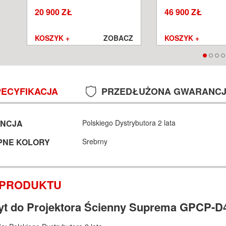
SALON POZNAŃ WROCŁAW
POZNAŃ WROCŁA
20 900 ZŁ
46 900 ZŁ
Z
KOSZYK +
ZOBACZ
KOSZYK +
PECYFIKACJA
PRZEDŁUŻONA GWARANC
NCJA
Polskiego Dystrybutora 2 lata
PNE KOLORY
Srebrny
 PRODUKTU
t do Projektora Ścienny Suprema GPCP-D