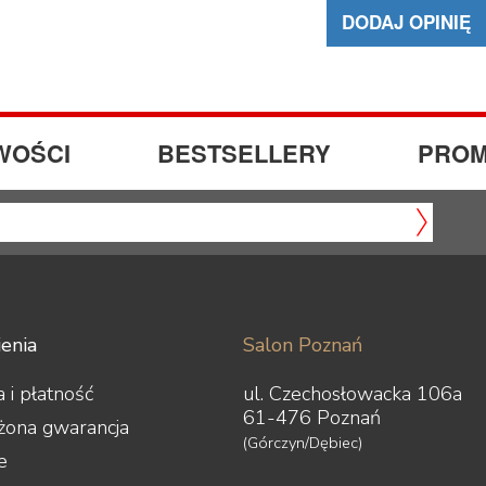
DODAJ OPINIĘ
WOŚCI
BESTSELLERY
PROM
enia
Salon Poznań
 i płatność
ul. Czechosłowacka 106a
61-476 Poznań
żona gwarancja
(Górczyn/Dębiec)
e