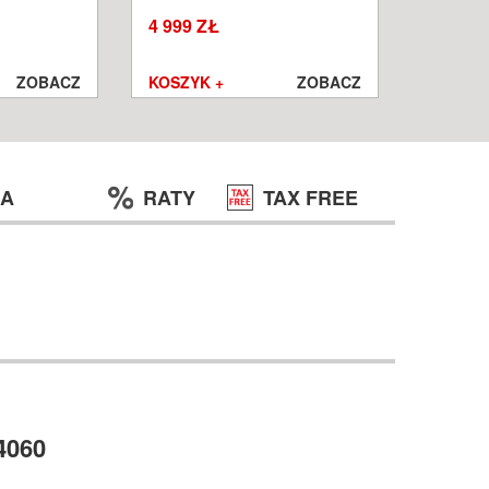
W
WROCŁ
4 999 ZŁ
1 250 ZŁ
999 ZŁ
ZOBACZ
KOSZYK +
ZOBACZ
KOSZYK
JA
RATY
TAX FREE
4060