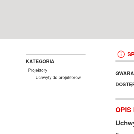
WROCŁAW
38 499 ZŁ
13 999 ZŁ
KOSZYK +
ZOBACZ
KOSZYK +
ZOBAC
S
KATEGORIA
Projektory
GWARA
Uchwyty do projektorów
DOSTĘ
OPIS
Uchwy