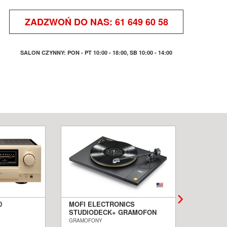
ZADZWOŃ DO NAS:
61 649 60 58
SALON CZYNNY: PON - PT 10:00 - 18:00, SB 10:00 - 14:00
0
MOFI ELECTRONICS
QUADRA
STUDIODECK+ GRAMOFON
BIAŁE 
ALON
SALON POZNAŃ WROCŁAW
PODŁOG
GRAMOFONY
KOLUMNY I