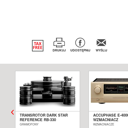
DRUKUJ
UDOSTĘPNIJ
WYŚLIJ
TRANSROTOR DARK STAR
ACCUPHASE E-400
REFERENCE RB-330
WZMACNIACZ
GRAMOFON ANALOGOWY
ZINTEGROWANY S
GRAMOFONY
WZMACNIACZE