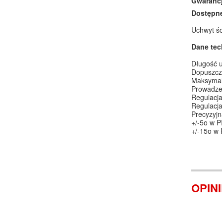
Gwaranc
Dostępne
Uchwyt śc
Dane tec
Długość 
Dopuszcz
Maksymal
Prowadzen
Regulacja
Regulacj
Precyzyjn
+/-5o w 
+/-15o w
OPIN