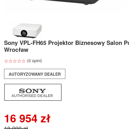
Sony VPL-FH65 Projektor Biznesowy Salon P
Wrocław
☆
★
☆
★
☆
★
☆
★
☆
★
(0 opini)
AUTORYZOWANY DEALER
16 954 zł
18 999 zł