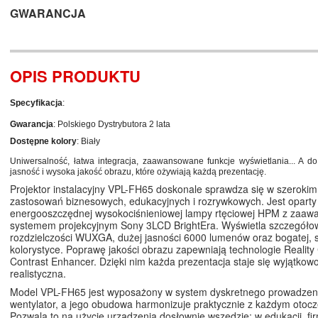
GWARANCJA
OPIS PRODUKTU
Specyfikacja
:
Gwarancja
: Polskiego Dystrybutora 2 lata
Dostępne kolory
: Biały
Uniwersalność, łatwa integracja, zaawansowane funkcje wyświetlania... A d
jasność i wysoka jakość obrazu, które ożywiają każdą prezentację.
Projektor instalacyjny VPL-FH65 doskonale sprawdza się w szerokim
zastosowań biznesowych, edukacyjnych i rozrywkowych. Jest oparty
energooszczędnej wysokociśnieniowej lampy rtęciowej HPM z zaa
systemem projekcyjnym Sony 3LCD BrightEra. Wyświetla szczegóło
rozdzielczości WUXGA, dużej jasności 6000 lumenów oraz bogatej, s
kolorystyce. Poprawę jakości obrazu zapewniają technologie Reality 
Contrast Enhancer. Dzięki nim każda prezentacja staje się wyjątkowo
realistyczna.
Model VPL-FH65 jest wyposażony w system dyskretnego prowadzenia 
wentylator, a jego obudowa harmonizuje praktycznie z każdym otoc
Pozwala to na użycie urządzenia dosłownie wszędzie: w edukacji, fi