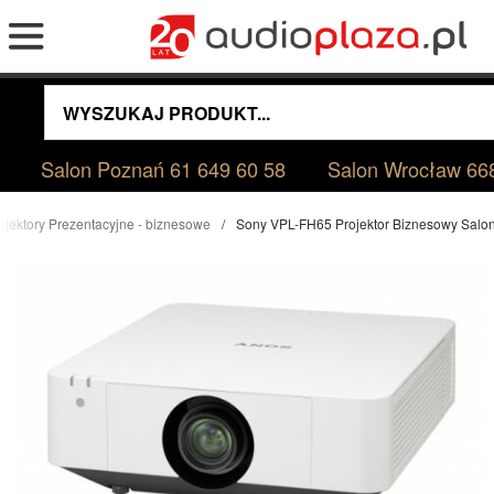
Salon Poznań
61 649 60 58
Salon Wrocław
66
ojektory Prezentacyjne - biznesowe
Sony VPL-FH65 Projektor Biznesowy Salo