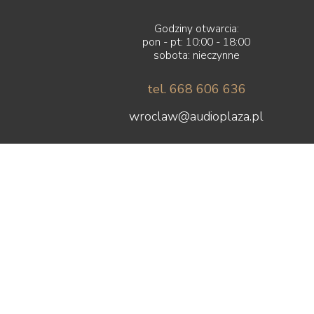
Godziny otwarcia:
pon - pt: 10:00 - 18:00
sobota: nieczynne
tel. 668 606 636
wroclaw@audioplaza.pl