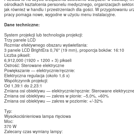
ośrodkach kształcenia personelu medycznego, organizacjach sektor
jak również w handlu i przestrzeniach dla gości. W przygotowaniu u
pracy pomaga nowe, wygodne w użyciu menu instalacyjne.
Dane techniczne:
System projekcji lub technologia projekcji:
Trzy panele LCD
Rozmiar efektywnego obszaru wyświetlania:
3 panele LCD BrightEra 0,76" (19 mm), proporcja boków: 16:10
Liczba pikseli:
6,912,000 (1920 × 1200 × 3) pikseli
Ostrość: Sterowane elektryczne
Powiększanie — elektrycznie/ręcznie:
Elektryczna regulacja (około 1,6 x)
Współczynnik projekcji:
Od 1,39:1 do 2,23:1
Zmiana osi obiektywu — elektrycznie/ręcznie: Sterowane elektryczn
Zmiana osi obiektywu — zakres w pionie: –5,0%, +60%
Zmiana osi obiektywu — zakres w poziomie: +/-32%
Typ:
Wysokociśnieniowa lampa rtęciowa
Moc:
370 W
Zalecany czas wymiany lampy: