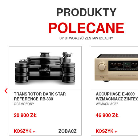
PRODUKTY
POLECANE
BY STWORZYĆ ZESTAW IDEALNY
TRANSROTOR DARK STAR
ACCUPHASE E-4000
REFERENCE RB-330
WZMACNIACZ ZINT
GRAMOFON ANALOGOWY
SALON POZNAŃ WR
GRAMOFONY
WZMACNIACZE
SALON POZNAŃ WROCŁAW
20 900 ZŁ
46 900 ZŁ
KOSZYK +
ZOBACZ
KOSZYK +