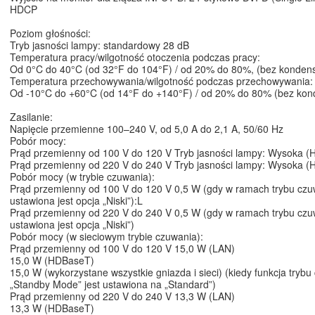
HDCP
Poziom głośności:
Tryb jasności lampy: standardowy 28 dB
Temperatura pracy/wilgotność otoczenia podczas pracy:
Od 0°C do 40°C (od 32°F do 104°F) / od 20% do 80%, (bez kondens
Temperatura przechowywania/wilgotność podczas przechowywania:
Od -10°C do +60°C (od 14°F do +140°F) / od 20% do 80% (bez kond
Zasilanie:
Napięcie przemienne 100–240 V, od 5,0 A do 2,1 A, 50/60 Hz
Pobór mocy:
Prąd przemienny od 100 V do 120 V Tryb jasności lampy: Wysoka (
Prąd przemienny od 220 V do 240 V Tryb jasności lampy: Wysoka (
Pobór mocy (w trybie czuwania):
Prąd przemienny od 100 V do 120 V 0,5 W (gdy w ramach trybu czu
ustawiona jest opcja „Niski”):L
Prąd przemienny od 220 V do 240 V 0,5 W (gdy w ramach trybu czu
ustawiona jest opcja „Niski”)
Pobór mocy (w sieciowym trybie czuwania):
Prąd przemienny od 100 V do 120 V 15,0 W (LAN)
15,0 W (HDBaseT)
15,0 W (wykorzystane wszystkie gniazda i sieci) (kiedy funkcja tryb
„Standby Mode” jest ustawiona na „Standard”)
Prąd przemienny od 220 V do 240 V 13,3 W (LAN)
13,3 W (HDBaseT)