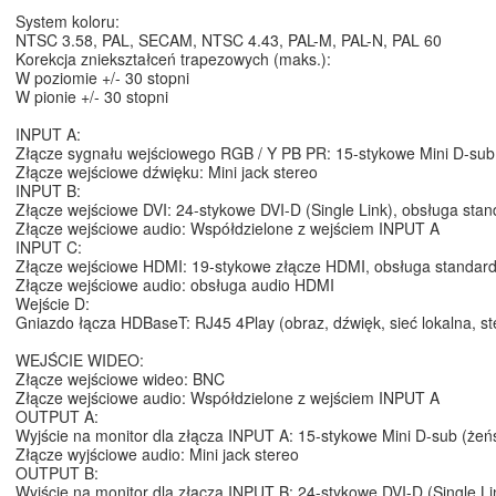
System koloru:
NTSC 3.58, PAL, SECAM, NTSC 4.43, PAL-M, PAL-N, PAL 60
Korekcja zniekształceń trapezowych (maks.):
W poziomie +/- 30 stopni
W pionie +/- 30 stopni
INPUT A:
Złącze sygnału wejściowego RGB / Y PB PR: 15-stykowe Mini D-sub 
Złącze wejściowe dźwięku: Mini jack stereo
INPUT B:
Złącze wejściowe DVI: 24-stykowe DVI-D (Single Link), obsługa st
Złącze wejściowe audio: Współdzielone z wejściem INPUT A
INPUT C:
Złącze wejściowe HDMI: 19-stykowe złącze HDMI, obsługa standa
Złącze wejściowe audio: obsługa audio HDMI
Wejście D:
Gniazdo łącza HDBaseT: RJ45 4Play (obraz, dźwięk, sieć lokalna, s
WEJŚCIE WIDEO:
Złącze wejściowe wideo: BNC
Złącze wejściowe audio: Współdzielone z wejściem INPUT A
OUTPUT A:
Wyjście na monitor dla złącza INPUT A: 15-stykowe Mini D-sub (żeń
Złącze wyjściowe audio: Mini jack stereo
OUTPUT B:
Wyjście na monitor dla złącza INPUT B: 24-stykowe DVI-D (Single Li