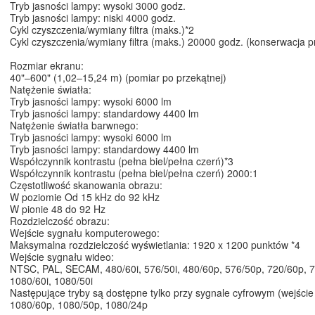
Tryb jasności lampy: wysoki 3000 godz.
Tryb jasności lampy: niski 4000 godz.
Cykl czyszczenia/wymiany filtra (maks.)*2
Cykl czyszczenia/wymiany filtra (maks.) 20000 godz. (konserwacja p
Rozmiar ekranu:
40"–600" (1,02–15,24 m) (pomiar po przekątnej)
Natężenie światła:
Tryb jasności lampy: wysoki 6000 lm
Tryb jasności lampy: standardowy 4400 lm
Natężenie światła barwnego:
Tryb jasności lampy: wysoki 6000 lm
Tryb jasności lampy: standardowy 4400 lm
Współczynnik kontrastu (pełna biel/pełna czerń)*3
Współczynnik kontrastu (pełna biel/pełna czerń) 2000:1
Częstotliwość skanowania obrazu:
W poziomie Od 15 kHz do 92 kHz
W pionie 48 do 92 Hz
Rozdzielczość obrazu:
Wejście sygnału komputerowego:
Maksymalna rozdzielczość wyświetlania: 1920 x 1200 punktów *4
Wejście sygnału wideo:
NTSC, PAL, SECAM, 480/60i, 576/50i, 480/60p, 576/50p, 720/60p, 
1080/60i, 1080/50i
Następujące tryby są dostępne tylko przy sygnale cyfrowym (wejści
1080/60p, 1080/50p, 1080/24p