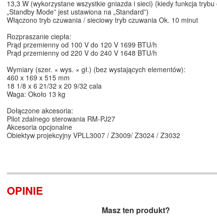
13,3 W (wykorzystane wszystkie gniazda i sieci) (kiedy funkcja tryb
„Standby Mode” jest ustawiona na „Standard”)
Włączono tryb czuwania / sieciowy tryb czuwania Ok. 10 minut
Rozpraszanie ciepła:
Prąd przemienny od 100 V do 120 V 1699 BTU/h
Prąd przemienny od 220 V do 240 V 1648 BTU/h
Wymiary (szer. × wys. × gł.) (bez wystających elementów):
460 x 169 x 515 mm
18 1/8 x 6 21/32 x 20 9/32 cala
Waga: Około 13 kg
Dołączone akcesoria:
Pilot zdalnego sterowania RM-PJ27
Akcesoria opcjonalne
Obiektyw projekcyjny VPLL3007 / Z3009/ Z3024 / Z3032
OPINIE
Masz ten produkt?