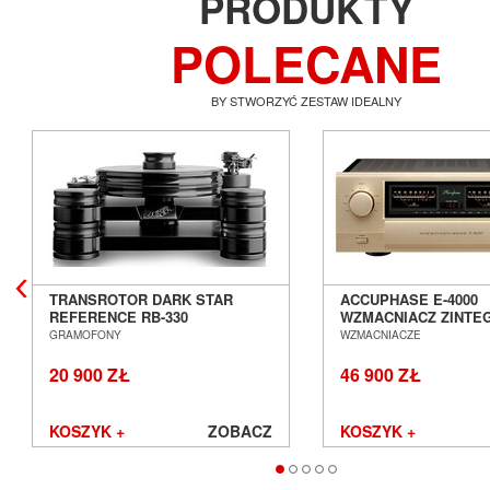
PRODUKTY
POLECANE
BY STWORZYĆ ZESTAW IDEALNY
TRANSROTOR DARK STAR
ACCUPHASE E-4000
REFERENCE RB-330
WZMACNIACZ ZINT
GRAMOFON ANALOGOWY
SALON POZNAŃ WR
GRAMOFONY
WZMACNIACZE
SALON POZNAŃ WROCŁAW
20 900 ZŁ
46 900 ZŁ
KOSZYK +
ZOBACZ
KOSZYK +