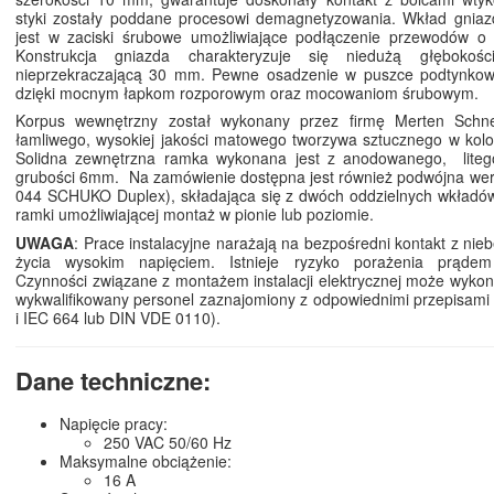
styki zostały poddane procesowi demagnetyzowania. Wkład gnia
jest w zaciski śrubowe umożliwiające podłączenie przewodów o d
Konstrukcja gniazda charakteryzuje się niedużą głębokoś
nieprzekraczającą 30 mm. Pewne osadzenie w puszce podtynkowe
dzięki mocnym łapkom rozporowym oraz mocowaniom śrubowym.
Korpus wewnętrzny został wykonany przez firmę Merten Schne
łamliwego, wysokiej jakości matowego tworzywa sztucznego w kolo
Solidna zewnętrzna ramka wykonana jest z anodowanego, liteg
grubości 6mm. Na zamówienie dostępna jest również podwójna wer
044 SCHUKO Duplex), składająca się z dwóch oddzielnych wkładów
ramki umożliwiającej montaż w pionie lub poziomie.
UWAGA
: Prace instalacyjne narażają na bezpośredni kontakt z nie
życia wysokim napięciem. Istnieje ryzyko porażenia prądem
Czynności związane z montażem instalacji elektrycznej może wyko
wykwalifikowany personel zaznajomiony z odpowiednimi przepisam
i IEC 664 lub DIN VDE 0110).
Dane techniczne:
Napięcie pracy:
250 VAC 50/60 Hz
Maksymalne obciążenie:
16 A