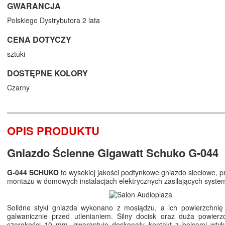
GWARANCJA
Polskiego Dystrybutora 2 lata
CENA DOTYCZY
sztuki
DOSTĘPNE KOLORY
Czarny
OPIS PRODUKTU
Gniazdo Ścienne Gigawatt Schuko G-044
G-044 SCHUKO
to wysokiej jakości podtynkowe gniazdo sieciowe, 
montażu w domowych instalacjach elektrycznych zasilających system
Solidne styki gniazda wykonano z mosiądzu, a ich powierzchnię
galwanicznie przed utlenianiem. Silny docisk oraz duża powierz
szerokości 10 mm, gwarantuje doskonały kontakt z bolcami wty