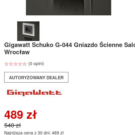
Gigawatt Schuko G-044 Gniazdo Ścienne Sal
Wrocław
☆
★
☆
★
☆
★
☆
★
☆
★
(0 opini)
AUTORYZOWANY DEALER
489 zł
540 zł
Najniższa cena z 30 dni: 489 zł