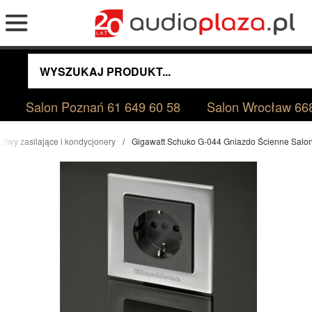
Salon Poznań
61 649 60 58
Salon Wrocław
66
istwy zasilające i kondycjonery
Gigawatt Schuko G-044 Gniazdo Ścienne Salo