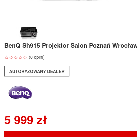
BenQ Sh915 Projektor Salon Poznań Wrocła
☆
★
☆
★
☆
★
☆
★
☆
★
(0 opini)
AUTORYZOWANY DEALER
5 999 zł