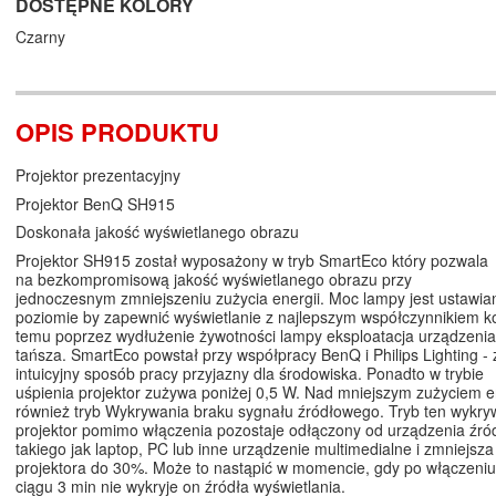
DOSTĘPNE KOLORY
Czarny
OPIS PRODUKTU
Projektor prezentacyjny
Projektor BenQ SH915
Doskonała jakość wyświetlanego obrazu
Projektor SH915 został wyposażony w tryb SmartEco który pozwala
na bezkompromisową jakość wyświetlanego obrazu przy
jednoczesnym zmniejszeniu zużycia energii. Moc lampy jest ustawia
poziomie by zapewnić wyświetlanie z najlepszym współczynnikiem ko
temu poprzez wydłużenie żywotności lampy eksploatacja urządzenia
tańsza. SmartEco powstał przy współpracy BenQ i Philips Lighting -
intuicyjny sposób pracy przyjazny dla środowiska. Ponadto w trybie
uśpienia projektor zużywa poniżej 0,5 W. Nad mniejszym zużyciem e
również tryb Wykrywania braku sygnału źródłowego. Tryb ten wykry
projektor pomimo włączenia pozostaje odłączony od urządzenia źr
takiego jak laptop, PC lub inne urządzenie multimedialne i zmniejsz
projektora do 30%. Może to nastąpić w momencie, gdy po włączeniu
ciągu 3 min nie wykryje on źródła wyświetlania.