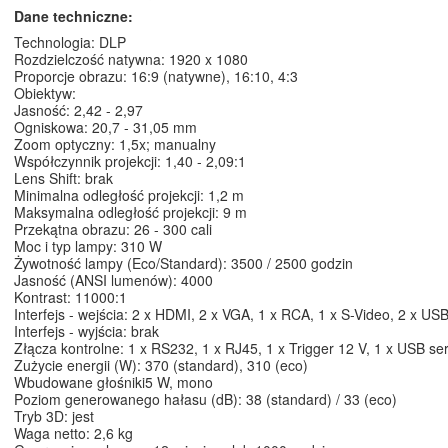
Dane techniczne:
Technologia: DLP
Rozdzielczość natywna: 1920 x 1080
Proporcje obrazu: 16:9 (natywne), 16:10, 4:3
Obiektyw:
Jasność: 2,42 - 2,97
Ogniskowa: 20,7 - 31,05 mm
Zoom optyczny: 1,5x; manualny
Współczynnik projekcji: 1,40 - 2,09:1
Lens Shift: brak
Minimalna odległość projekcji: 1,2 m
Maksymalna odległość projekcji: 9 m
Przekątna obrazu: 26 - 300 cali
Moc i typ lampy: 310 W
Żywotność lampy (Eco/Standard): 3500 / 2500 godzin
Jasność (ANSI lumenów): 4000
Kontrast: 11000:1
Interfejs - wejścia: 2 x HDMI, 2 x VGA, 1 x RCA, 1 x S-Video, 2 x US
Interfejs - wyjścia: brak
Złącza kontrolne: 1 x RS232, 1 x RJ45, 1 x Trigger 12 V, 1 x USB s
Zużycie energii (W): 370 (standard), 310 (eco)
Wbudowane głośniki5 W, mono
Poziom generowanego hałasu (dB): 38 (standard) / 33 (eco)
Tryb 3D: jest
Waga netto: 2,6 kg