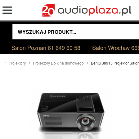
Salon Poznań
61 649 60 58
Salon Wrocław
66
l
Projektory
Projektory Do kina domowego
BenQ Sh915 Projektor Salo