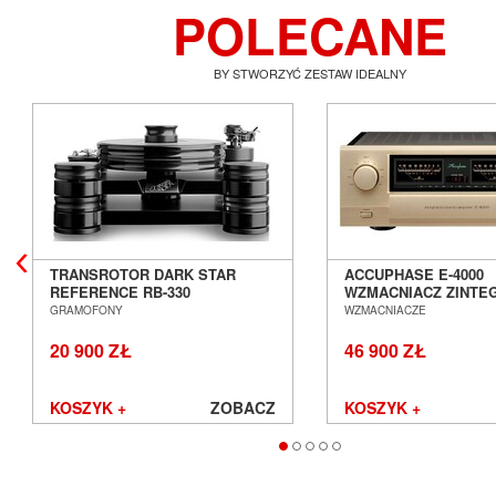
POLECANE
BY STWORZYĆ ZESTAW IDEALNY
TRANSROTOR DARK STAR
ACCUPHASE E-4000
REFERENCE RB-330
WZMACNIACZ ZINT
GRAMOFON ANALOGOWY
SALON POZNAŃ WR
GRAMOFONY
WZMACNIACZE
SALON POZNAŃ WROCŁAW
20 900 ZŁ
46 900 ZŁ
KOSZYK +
ZOBACZ
KOSZYK +