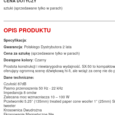
CENA DOTYCZY
sztuki (sprzedawane tylko w parach)
OPIS PRODUKTU
Specyfikacja
:
Gwarancja
: Polskiego Dystrybutora 2 lata
Cena za sztukę
(sprzedawane tylko w parach)
Dostępne kolory
: Czarny
Prostota konstrukcji i niewiarygodna wydajność. SX-50 to kompaktow
oferujący ogromną scenę dźwiękową hi-fi, ale wciąż za cenę nie do p
Dane techniczne:
Czułość 87dB
Pasmo przenoszenia 50 Hz - 22 kHz
Impedancja 8 omów
Zalecana moc wzmacniacza 10 – 100 W
Przetworniki 5.25” (135mm) treated paper cone woofer 1” (25mm) S
tweeter
Krosownica Dwudrożna
Ekranowanie Magnetyczne Nie