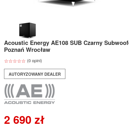
Acoustic Energy AE108 SUB Czarny Subwoof
Poznań Wrocław
☆
★
☆
★
☆
★
☆
★
☆
★
(0 opini)
AUTORYZOWANY DEALER
2 690 zł