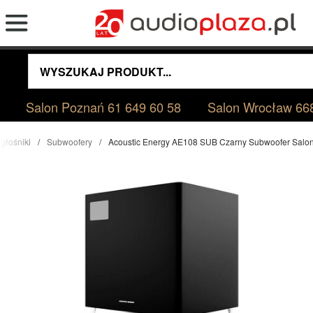
Salon Poznań
61 649 60 58
Salon Wrocław
66
głośniki
Subwoofery
Acoustic Energy AE108 SUB Czarny Subwoofer Salo