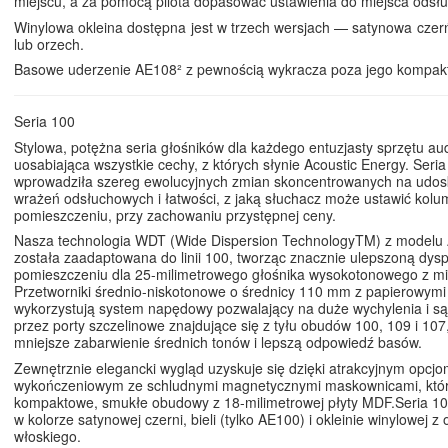
miejscu, a za pomocą pilota dopasować ustawienia do miejsca odsł
Winylowa okleina dostępna jest w trzech wersjach — satynowa czerń
lub orzech.
Basowe uderzenie AE108² z pewnością wykracza poza jego kompakt
Seria 100
Stylowa, potężna seria głośników dla każdego entuzjasty sprzętu aud
uosabiająca wszystkie cechy, z których słynie Acoustic Energy. Seri
wprowadziła szereg ewolucyjnych zmian skoncentrowanych na udos
wrażeń odsłuchowych i łatwości, z jaką słuchacz może ustawić kol
pomieszczeniu, przy zachowaniu przystępnej ceny.
Nasza technologia WDT (Wide Dispersion TechnologyTM) z modelu 
została zaadaptowana do linii 100, tworząc znacznie ulepszoną dysp
pomieszczeniu dla 25-milimetrowego głośnika wysokotonowego z mi
Przetworniki średnio-niskotonowe o średnicy 110 mm z papierowymi
wykorzystują system napędowy pozwalający na duże wychylenia i s
przez porty szczelinowe znajdujące się z tyłu obudów 100, 109 i 10
mniejsze zabarwienie średnich tonów i lepszą odpowiedź basów.
Zewnętrznie elegancki wygląd uzyskuje się dzięki atrakcyjnym opcj
wykończeniowym ze schludnymi magnetycznymi maskownicami, któr
kompaktowe, smukłe obudowy z 18-milimetrowej płyty MDF.Seria 10
w kolorze satynowej czerni, bieli (tylko AE100) i okleinie winylowej z
włoskiego.