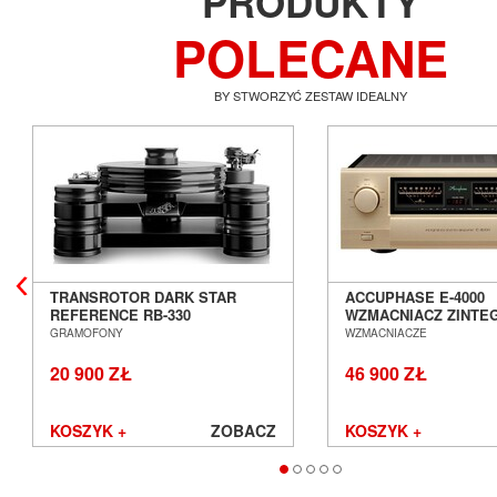
PRODUKTY
POLECANE
BY STWORZYĆ ZESTAW IDEALNY
TRANSROTOR DARK STAR
ACCUPHASE E-4000
REFERENCE RB-330
WZMACNIACZ ZINT
GRAMOFON ANALOGOWY
SALON POZNAŃ WR
GRAMOFONY
WZMACNIACZE
SALON POZNAŃ WROCŁAW
20 900 ZŁ
46 900 ZŁ
KOSZYK +
ZOBACZ
KOSZYK +