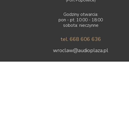
Godziny otwarcia:
pon - pt: 10:00 - 18:00
sobota: nieczynne
tel. 668 606 636
wroclaw@audioplaza.pl