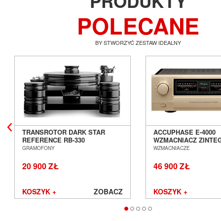
PRODUKTY
POLECANE
BY STWORZYĆ ZESTAW IDEALNY
TRANSROTOR DARK STAR
ACCUPHASE E-4000
REFERENCE RB-330
WZMACNIACZ ZINT
GRAMOFON ANALOGOWY
SALON POZNAŃ WR
GRAMOFONY
WZMACNIACZE
SALON POZNAŃ WROCŁAW
20 900 ZŁ
46 900 ZŁ
KOSZYK +
ZOBACZ
KOSZYK +