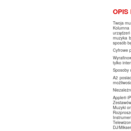
OPIS
Twoja mu
Kolumna 
urządzeń 
muzyka by
sposób bę
Cyfrowe p
Wyrafino
tylko int
Sposoby 
A2 posia
możliwośc
Niezależn
Apple® iP
Zestawów
Muzyki on
Rozprosz
Instrume
Telewizo
DJ/Mikse