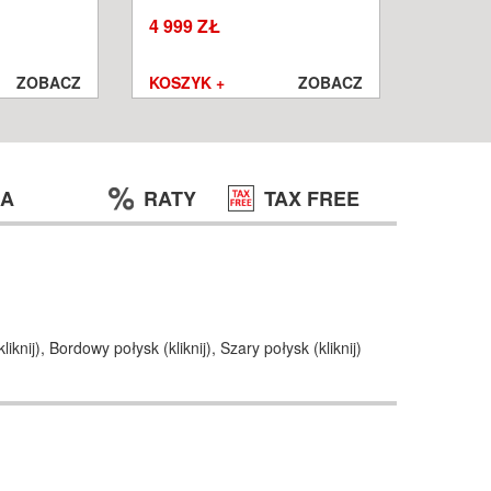
W
WROCŁ
4 999 ZŁ
1 250 ZŁ
999 ZŁ
ZOBACZ
KOSZYK +
ZOBACZ
KOSZYK
JA
RATY
TAX FREE
kliknij
),
Bordowy połysk (
kliknij
),
Szary połysk (
kliknij
)