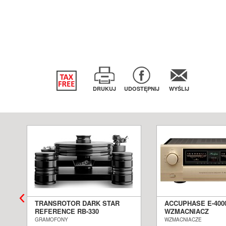
DRUKUJ
UDOSTĘPNIJ
WYŚLIJ
TRANSROTOR DARK STAR
ACCUPHASE E-400
REFERENCE RB-330
WZMACNIACZ
GRAMOFON ANALOGOWY
ZINTEGROWANY S
GRAMOFONY
WZMACNIACZE