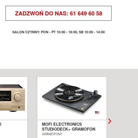
ZADZWOŃ DO NAS:
61 649 60 58
SALON CZYNNY: PON - PT 10:00 - 18:00, SB 10:00 - 14:00
0
MOFI ELECTRONICS
QUADRA
STUDIODECK+ GRAMOFON
BIAŁE 
ALON
SALON POZNAŃ WROCŁAW
PODŁOG
GRAMOFONY
KOLUMNY I