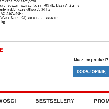
amiczna moc szczytowa
 sygnał/szum wzmacniacza: >85 dB, klasa A, 2Vrms
nie niskich częstotliwości: 30 Hz
: AC 230V/50Hz
Wys x Szer x Gł): 28 x 16.6 x 22.9 cm
3 kg
IE
Masz ten produkt?
DODAJ OPINIĘ
WOŚCI
BESTSELLERY
PROM