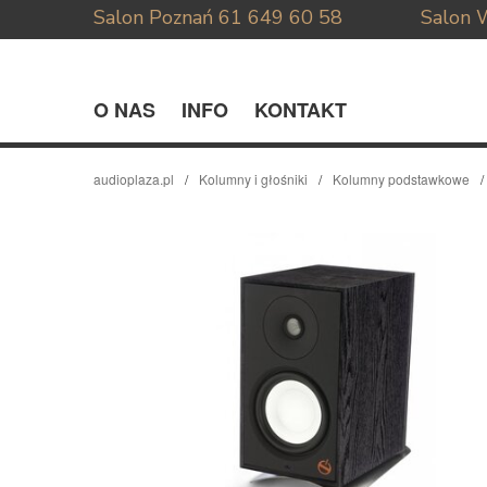
Salon Poznań
61 649 60 58
Salon 
O NAS
INFO
KONTAKT
audioplaza.pl
Kolumny i głośniki
Kolumny podstawkowe