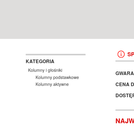
WROCŁAW
38 499 ZŁ
13 999 ZŁ
KOSZYK +
ZOBACZ
KOSZYK +
ZOBAC
S
KATEGORIA
Kolumny i głośniki
GWARA
Kolumny podstawkowe
CENA 
Kolumny aktywne
DOSTĘ
NAJW