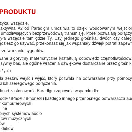
 PRODUKTU
zyka, wszędzie.
aktywna A2 od Paradigm umożliwia to dzięki wbudowanym wejściom 
umożliwiających bezprzewodową transmisję, które pozwalają połączy
ła wszędzie tam gdzie Ty. Użyj jednego głośnika, dwóch czy całego
dziesz go używać, przekonasz się jak wspaniały dźwięk potrafi zapewn
rzetwarzanie sygnałów.
wane algorytmy matematyczne kształtują odpowiedz częstotliwościow
ensywny bas, ale ogólne wrażenia dźwiękowe dostarczane przez głośniki
użycia
da zestaw wejść i wyjść, który pozwala na odtwarzanie przy pomocy
i ich szeregowego połączenia.
ie od zastosowania Paradigm zapewnia wsparcie dla:
od® / iPad® / iPhone® i każdego innego przenośnego odtwarzacza au
 komputerowych
line
onych systemów audio
ntów muzycznych
rów
r deków