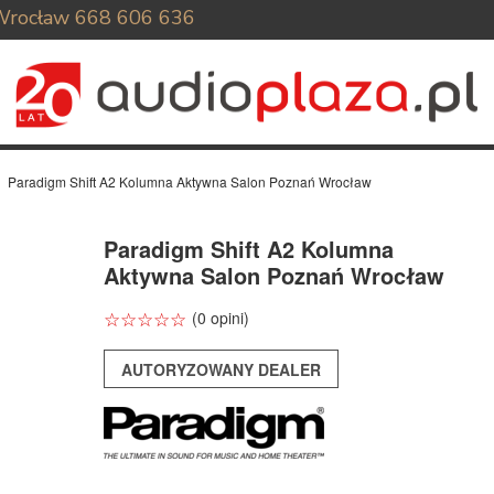
Wrocław
668 606 636
Paradigm Shift A2 Kolumna Aktywna Salon Poznań Wrocław
Paradigm Shift A2 Kolumna
Aktywna Salon Poznań Wrocław
☆
★
☆
★
☆
★
☆
★
☆
★
(0 opini)
AUTORYZOWANY DEALER