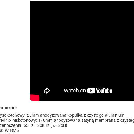
hniczne:
wysokotonowy: 25mm anodyzowana kopułka z czystego aluminium
średnio-niskotonowy: 140mm anodyzowana satyną membrana z czyste
enoszenia: 55Hz - 20kHz (+/- 2dB)
 50 W RMS