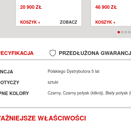
SALON POZNAŃ WROCŁAW
POZNAŃ WROCŁA
20 900 ZŁ
46 900 ZŁ
Z
KOSZYK +
ZOBACZ
KOSZYK +
PECYFIKACJA
PRZEDŁUŻONA GWARANC
NCJA
Polskiego Dystrybutora 5 lat
DOTYCZY
sztuki
PNE KOLORY
Czarny,
Czarny połysk (
kliknij
),
Biały połysk (
AŻNIEJSZE WŁAŚCIWOŚCI