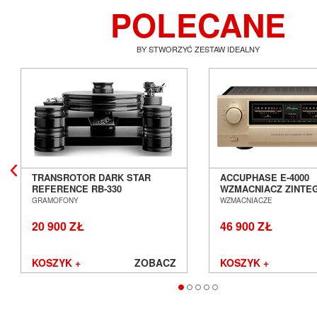
POLECANE
BY STWORZYĆ ZESTAW IDEALNY
TRANSROTOR DARK STAR
ACCUPHASE E-4000
REFERENCE RB-330
WZMACNIACZ ZINT
GRAMOFON ANALOGOWY
SALON POZNAŃ WR
GRAMOFONY
WZMACNIACZE
SALON POZNAŃ WROCŁAW
20 900 ZŁ
46 900 ZŁ
KOSZYK +
ZOBACZ
KOSZYK +