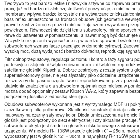
Tworzywo to jest bardzo lekkie i niezwykle sztywne co zapewnia pr
pracę już od bardzo niskich częstotliwości poczynając, a minimalne „d
membrany wpływa bardzo korzystnie na wytwarzane zniekształcenia.
bass-reflex umieszczone na frontach obudów (ich geometria wewnęt
prawnie zastrzeżona) są duże i minimalizują szumu wywołane prze
powietrzem. Równocześnie dzięki temu subwoofery, mimo sporych r
łatwe do ustawienia w pomieszczeniu, a nawet mogą być dosunięte d
Wszystkie urządzenia wyposażone są w bardzo sprawne i świetnie sp
subwooferach wzmacniacze pracujące w domenie cyfrowej. Zapewni
wysoką moc, dużą wydajność i bardzo dokładną reprodukcję sygnał
Filtr dolnoprzepustowy, regulacja poziomu i kontrola fazy sygnału p
perfekcyjne sklejenie dźwięku subwooferera z dźwiękiem reproduk
satelitarne głośniki Klipsch’a. Dobrze zestrojony z resztą systemu gł
superniskotonowy ginie, nie jest słyszalny jako oddzielne urządzenie, 
rozszerza w dół pasmo częstotliwości reprodukowane przez pozostałe
ułatwienia znalezienia dla subwoofera optymalnego miejsca w pomi
można dodać opcjonalny zestaw Klipsch WA-2, który zapewnia bez
połączenie głośnika z jednostką sterująca.
Obudowa subwooferów wykonana jest z wytrzymałego MDF’u i pokr
szczotkowaną folią polimerową. Stabilności konstrukcji dodaje solidn
malowany na czarny satynowy kolor. Dioda umieszczona na froncie i
głośnik jest podłączony do sieci elektrycznej i czy aktualnie pracuje
subwoofera ukryta jest średnica głośnika niskotonowego zastosowa
urządzeniu. W modelu R-110SW pracuje głośnik 10” – 25cm, mode
wyposażony jest w głośnik 12” – 30cm, a największy R-115SW posi