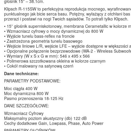
głośnik 15” – 38.1cm.
Klipsch R-115SW to perfekcyjna reprodukcja mocnego, wyrafinowan
punktualnego jak bicie serca basu. Potężny, wyłażący z otchłani ba
przerazi i postawi na nogi Twoich sąsiadów. To potrafi tylko Klipsch.
• 15” głośnik superniskotonowy, membrana Cerametallic w kolorze m
• Wzmacniacz cyfrowy o mocy dynamicznej do 800 W
• Wyjście tunelu bass-reflex na froncie
• Zastrzeżona geometria tunelu basowego
• Wejście liniowe L/R, wejście LFE – wyjście dostępne w większości
• Opcjonalne połączenie bezprzewodowe (WA-2 - Wireless Subwoofe
• Wymiary (W x S x G w mm): 546 x 495 x 566
• Polimerowa szczotkowana okleina w kolorze czarnym
• Cokół malowany na satynową czerń
Dane techniczne:
PARAMETRY PODSTAWOWE:
Moc ciągła 400 W
Moc dynamiczna 800 W
Pasmo przenoszenia 18-125 Hz
DANE SZCZEGÓŁOWE:
Wzmacniacz Cyfrowy
Maksymalny poziom akustyczny (db) 122 dB
Cechy dodatkowe Gain, Lowpass, Phase, Auto Power
PARAMETRY GŁOŚNIKÓW: