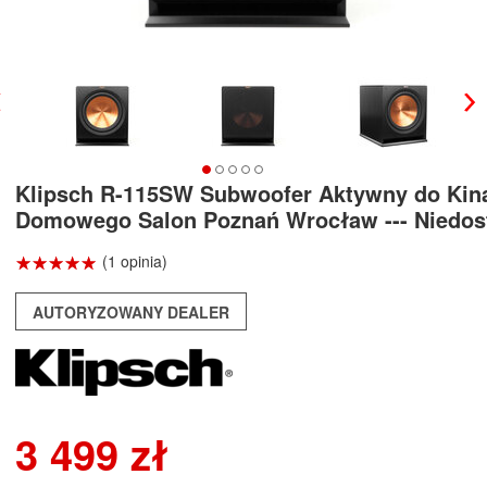
Klipsch R-115SW Subwoofer Aktywny do Kin
Domowego Salon Poznań Wrocław --- Niedost
☆
★
☆
★
☆
★
☆
★
☆
★
(1 opinia)
AUTORYZOWANY DEALER
3 499 zł