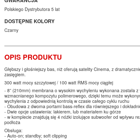
GWARANCJA
Polskiego Dystrybutora 5 lat
DOSTĘPNE KOLORY
Czarny
OPIS PRODUKTU
Głębszy i głośniejszy bas, niż oferują satelity Cinema, z dramatyczn
zasięgiem.
300 watt mocy szczytowej / 100 watt RMS mocy ciągłej
- 8” (210mm) membrana o wysokim wychyleniu wykonana została z 
wzmacnianego kompozytu polimerowego, dzięki temu może wykony
wychylenia z odpowiednią kontrolą w czasie całego cyklu ruchu
- Obudowa z dwoma portami bass-reflex dla równiejszego i dokładn
- Dwie opcje ustawienia: lakierem, lub materiałem ku górze
- w komplecie znajdują się 4 nóżki izolujące subwoofer od wpływu 
podłoża
Obsługa:
- Auto-on; standby; soft clipping