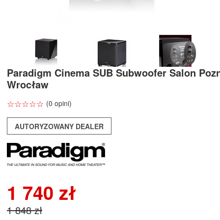
Paradigm Cinema SUB Subwoofer Salon Poz
Wrocław
☆
★
☆
★
☆
★
☆
★
☆
★
(0 opini)
AUTORYZOWANY DEALER
1 740 zł
1 848 zł