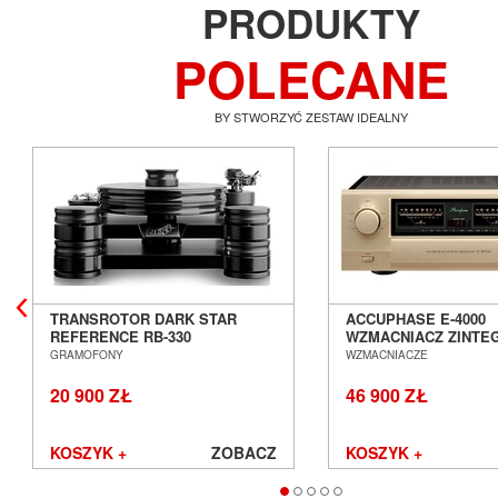
PRODUKTY
POLECANE
BY STWORZYĆ ZESTAW IDEALNY
TRANSROTOR DARK STAR
ACCUPHASE E-4000
REFERENCE RB-330
WZMACNIACZ ZINT
GRAMOFON ANALOGOWY
SALON POZNAŃ WR
GRAMOFONY
WZMACNIACZE
SALON POZNAŃ WROCŁAW
20 900 ZŁ
46 900 ZŁ
KOSZYK +
ZOBACZ
KOSZYK +