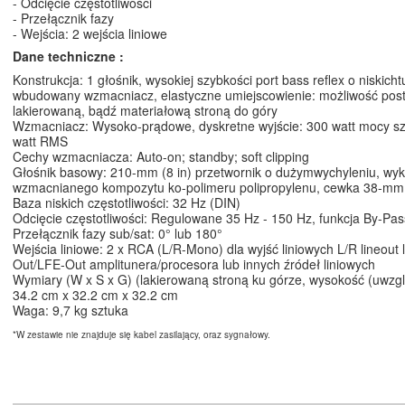
- Odcięcie częstotliwości
- Przełącznik fazy
- Wejścia: 2 wejścia liniowe
Dane techniczne :
Konstrukcja: 1 głośnik, wysokiej szybkości port bass reflex o niskich
wbudowany wzmacniacz, elastyczne umiejscowienie: możliwość pos
lakierowaną, bądź materiałową stroną do góry
Wzmacniacz: Wysoko-prądowe, dyskretne wyjście: 300 watt mocy sz
watt RMS
Cechy wzmacniacza: Auto-on; standby; soft clipping
Głośnik basowy: 210-mm (8 in) przetwornik o dużymwychyleniu, wy
wzmacnianego kompozytu ko-polimeru polipropylenu, cewka 38-mm (
Baza niskich częstotliwości: 32 Hz (DIN)
Odcięcie częstotliwości: Regulowane 35 Hz - 150 Hz, funkcja By-Pas
Przełącznik fazy sub/sat: 0° lub 180°
Wejścia liniowe: 2 x RCA (L/R-Mono) dla wyjść liniowych L/R lineout 
Out/LFE-Out amplitunera/procesora lub innych źródeł liniowych
Wymiary (W x S x G) (lakierowaną stroną ku górze, wysokość (uwzglę
34.2 cm x 32.2 cm x 32.2 cm
Waga: 9,7 kg sztuka
*W zestawie nie znajduje się kabel zasilający, oraz sygnałowy.