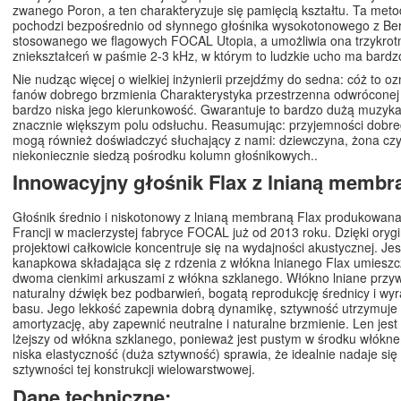
zwanego Poron, a ten charakteryzuje się pamięcią kształtu. Ta met
pochodzi bezpośrednio od słynnego głośnika wysokotonowego z Ber
stosowanego we flagowych FOCAL Utopia, a umożliwia ona trzykrot
zniekształceń w paśmie 2-3 kHz, w którym to ludzkie ucho ma bardz
Nie nudząc więcej o wielkiej inżynierii przejdźmy do sedna: cóż to o
fanów dobrego brzmienia Charakterystyka przestrzenna odwróconej 
bardzo niska jego kierunkowość. Gwarantuje to bardzo dużą muzyk
znacznie większym polu odsłuchu. Reasumując: przyjemności dobre
mogą również doświadczyć słuchający z nami: dziewczyna, żona czy
niekoniecznie siedzą pośrodku kolumn głośnikowych..
Innowacyjny głośnik Flax z lnianą membr
Głośnik średnio i niskotonowy z lnianą membraną Flax produkowana 
Francji w macierzystej fabryce FOCAL już od 2013 roku. Dzięki ory
projektowi całkowicie koncentruje się na wydajności akustycznej. Jes
kanapkowa składająca się z rdzenia z włókna lnianego Flax umies
dwoma cienkimi arkuszami z włókna szklanego. Włókno lniane przy
naturalny dźwięk bez podbarwień, bogatą reprodukcję średnicy i wy
basu. Jego lekkość zapewnia dobrą dynamikę, sztywność utrzymuje 
amortyzację, aby zapewnić neutralne i naturalne brzmienie. Len jest
lżejszy od włókna szklanego, ponieważ jest pustym w środku włókn
niska elastyczność (duża sztywność) sprawia, że idealnie nadaje się
sztywności tej konstrukcji wielowarstwowej.
Dane techniczne: