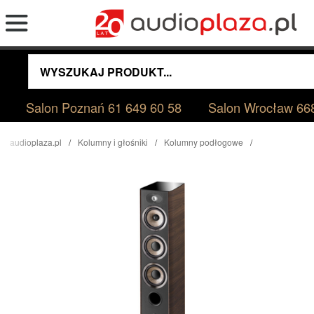
Salon Poznań
61 649 60 58
Salon Wrocław
66
audioplaza.pl
Kolumny i głośniki
Kolumny podłogowe
Focal Aria 926 Orzech Kolumny Podłogowe Salon Poznań Wrocław