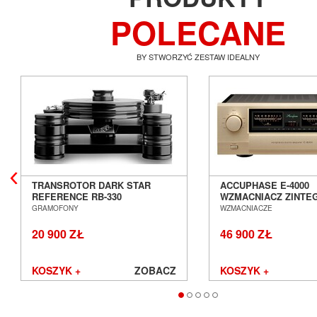
POLECANE
BY STWORZYĆ ZESTAW IDEALNY
TRANSROTOR DARK STAR
ACCUPHASE E-4000
REFERENCE RB-330
WZMACNIACZ ZINT
GRAMOFON ANALOGOWY
SALON POZNAŃ WR
GRAMOFONY
WZMACNIACZE
SALON POZNAŃ WROCŁAW
20 900 ZŁ
46 900 ZŁ
KOSZYK +
ZOBACZ
KOSZYK +