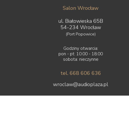
Salon Wrocław
ul. Białowieska 65B
54-234 Wrocław
(Port Popowice)
Godziny otwarcia:
pon - pt: 10:00 - 18:00
sobota: nieczynne
tel. 668 606 636
wroclaw@audioplaza.pl