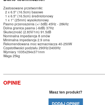
Zastosowane przetworniki:
2 x 6.5" (16.5cm) basowe
1 x 6.5" (16.5cm) średniotonowy
1 x 1" (25mm) wysokotonowy
Pasmo przenoszenia (+/-3dB) 45Hz - 28kHz
Dolna granica pasma (-6dB) 37Hz
Skuteczność (2.83V/1m) 91.5dB
Nominalna impedancja 8 omów
Minimalna impedancja 2.9 oma
Rekomendowana moc wzmacniacza 40-250W
Częstotliwości podziału 290Hz/2400Hz
Wymiary 1035x294x371mm
Waga 25kg
OPINIE
Masz ten produkt?
DODAJ OPINIĘ