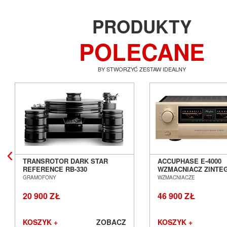
PRODUKTY
POLECANE
BY STWORZYĆ ZESTAW IDEALNY
TRANSROTOR DARK STAR
ACCUPHASE E-4000
REFERENCE RB-330
WZMACNIACZ ZINT
GRAMOFON ANALOGOWY
SALON POZNAŃ WR
GRAMOFONY
WZMACNIACZE
SALON POZNAŃ WROCŁAW
20 900 ZŁ
46 900 ZŁ
KOSZYK +
ZOBACZ
KOSZYK +