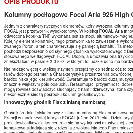
OPIS PRODUKTU
Kolumny podłogowe Focal Aria 926 High
Jednym z charakterystycznych elementów, który wyróżnia kolumny 
FOCAL jest przetwornik wysokotonowy. W kolekcji
FOCAL Aria
inno
odwrócona kopułka TNF wykonana jest ze stopu aluminiowo-magn
Kolejny element konstrukcji tego przetwornika to zawieszenie wykon
zwanego Poron, a ten charakteryzuje się pamięcią kształtu. Ta met
pochodzi bezpośrednio od słynnego głośnika wysokotonowego z Ber
stosowanego we flagowych FOCAL Utopia, a umożliwia ona trzykrot
zniekształceń w paśmie 2-3 kHz, w którym to ludzkie ucho ma bardz
Nie nudząc więcej o wielkiej inżynierii przejdźmy do sedna: cóż to o
fanów dobrego brzmienia Charakterystyka przestrzenna odwróconej 
bardzo niska jego kierunkowość. Gwarantuje to bardzo dużą muzyk
znacznie większym polu odsłuchu. Reasumując: przyjemności dobre
mogą również doświadczyć słuchający z nami: dziewczyna, żona czy
niekoniecznie siedzą pośrodku kolumn głośnikowych..
Innowacyjny głośnik Flax z lnianą membraną
Głośnik średnio i niskotonowy z lnianą membraną Flax produkowana 
Francji w macierzystej fabryce FOCAL już od 2013 roku. Dzięki ory
projektowi całkowicie koncentruje się na wydajności akustycznej. Jes
kanapkowa składająca się z rdzenia z włókna lnianego Flax umies
dwoma cienkimi arkuszami z włókna szklanego. Włókno lniane przy