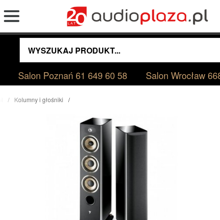
Salon Poznań
61 649 60 58
Salon Wrocław
66
pl
Kolumny i głośniki
926 High Gloss Kolumny Podłogowe Salon Poznań Wrocław --- DOSTĘPNE OD RĘK