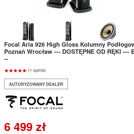
Focal Aria 926 High Gloss Kolumny Podłogo
Poznań Wrocław --- DOSTĘPNE OD RĘKI --- 
--
☆
★
☆
★
☆
★
☆
★
☆
★
(1 opinia)
AUTORYZOWANY DEALER
6 499 zł