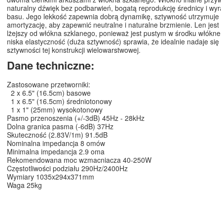
naturalny dźwięk bez podbarwień, bogatą reprodukcję średnicy i wy
basu. Jego lekkość zapewnia dobrą dynamikę, sztywność utrzymuje 
amortyzację, aby zapewnić neutralne i naturalne brzmienie. Len jest
lżejszy od włókna szklanego, ponieważ jest pustym w środku włókn
niska elastyczność (duża sztywność) sprawia, że idealnie nadaje się
sztywności tej konstrukcji wielowarstwowej.
Dane techniczne:
Zastosowane przetworniki:
2 x 6.5" (16.5cm) basowe
1 x 6.5" (16.5cm) średniotonowy
1 x 1" (25mm) wysokotonowy
Pasmo przenoszenia (+/-3dB) 45Hz - 28kHz
Dolna granica pasma (-6dB) 37Hz
Skuteczność (2.83V/1m) 91.5dB
Nominalna impedancja 8 omów
Minimalna impedancja 2.9 oma
Rekomendowana moc wzmacniacza 40-250W
Częstotliwości podziału 290Hz/2400Hz
Wymiary 1035x294x371mm
Waga 25kg