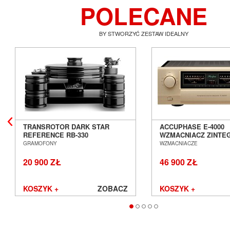
POLECANE
BY STWORZYĆ ZESTAW IDEALNY
TRANSROTOR DARK STAR
ACCUPHASE E-4000
REFERENCE RB-330
WZMACNIACZ ZINT
GRAMOFON ANALOGOWY
SALON POZNAŃ WR
GRAMOFONY
WZMACNIACZE
SALON POZNAŃ WROCŁAW
20 900 ZŁ
46 900 ZŁ
KOSZYK +
ZOBACZ
KOSZYK +