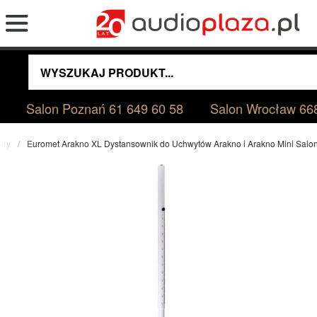
Salon Poznań
61 649 60 58
Salon Wrocław
66
ory
Euromet Arakno XL Dystansownik do Uchwytów Arakno i Arakno Mini Sal