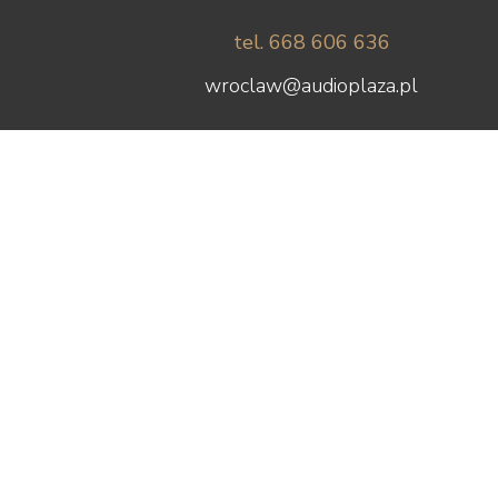
tel. 668 606 636
wroclaw@audioplaza.pl