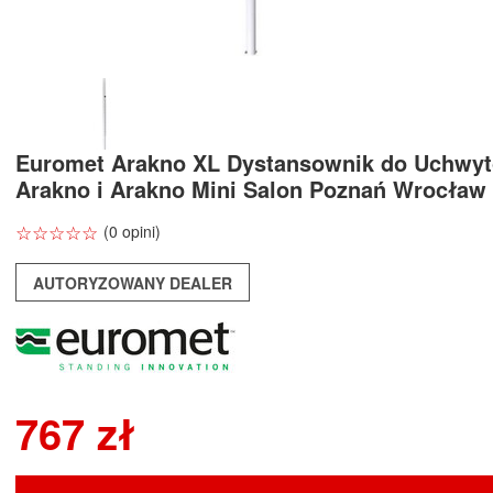
Euromet Arakno XL Dystansownik do Uchwy
Arakno i Arakno Mini Salon Poznań Wrocław
☆
★
☆
★
☆
★
☆
★
☆
★
(0 opini)
AUTORYZOWANY DEALER
767 zł