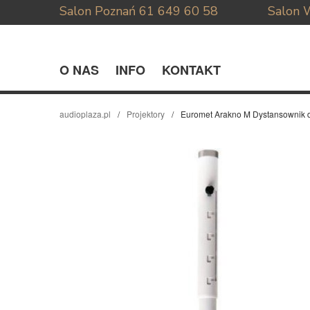
Salon Poznań
61 649 60 58
Salon 
O NAS
INFO
KONTAKT
audioplaza.pl
Projektory
Euromet Arakno M Dystansownik 