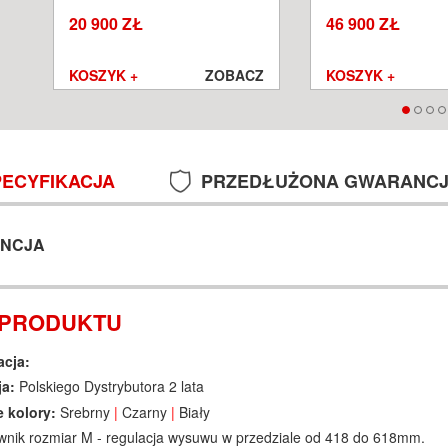
SALON POZNAŃ WROCŁAW
POZNAŃ WROCŁA
20 900 ZŁ
46 900 ZŁ
Z
KOSZYK +
ZOBACZ
KOSZYK +
PECYFIKACJA
PRZEDŁUŻONA GWARANC
NCJA
 PRODUKTU
acja:
ja:
Polskiego Dystrybutora 2 lata
 kolory:
Srebrny
|
Czarny
|
Biały
nik rozmiar M - regulacja wysuwu w przedziale od 418 do 618mm.