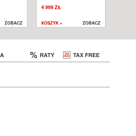
W
WROCŁ
4 999 ZŁ
1 250 ZŁ
999 ZŁ
ZOBACZ
KOSZYK +
ZOBACZ
KOSZYK
JA
RATY
TAX FREE