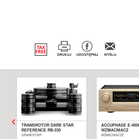
DRUKUJ
UDOSTĘPNIJ
WYŚLIJ
TRANSROTOR DARK STAR
ACCUPHASE E-400
REFERENCE RB-330
WZMACNIACZ
N
GRAMOFON ANALOGOWY
ZINTEGROWANY S
GRAMOFONY
WZMACNIACZE