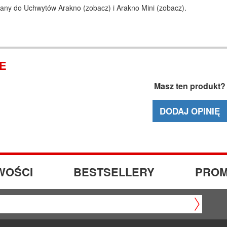
any do Uchwytów Arakno (
zobacz
) i Arakno Mini (
zobacz
).
IE
Masz ten produkt?
DODAJ OPINIĘ
WOŚCI
BESTSELLERY
PROM