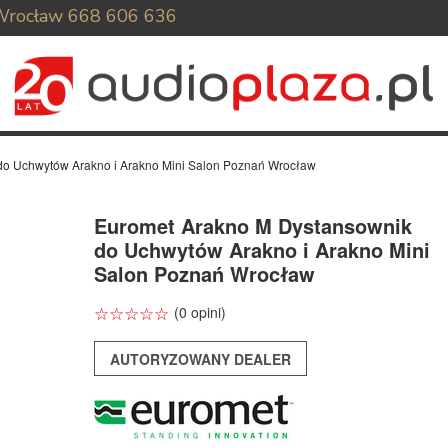
Wrocław
668 606 636
do Uchwytów Arakno i Arakno Mini Salon Poznań Wrocław
Euromet Arakno M Dystansownik
do Uchwytów Arakno i Arakno Mini
Salon Poznań Wrocław
☆
★
☆
★
☆
★
☆
★
☆
★
(0 opini)
AUTORYZOWANY DEALER