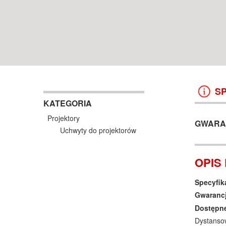
POZNAŃ WROCŁAW
13 999 ZŁ
26 990 ZŁ
17 999 ZŁ
KOSZYK +
ZOBACZ
KOSZYK +
ZOBAC
S
KATEGORIA
Projektory
GWARA
Uchwyty do projektorów
OPIS
Specyfik
Gwaranc
Dostępne
Dystansow