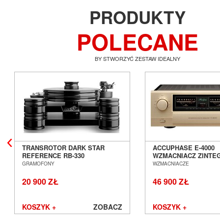
PRODUKTY
POLECANE
BY STWORZYĆ ZESTAW IDEALNY
TRANSROTOR DARK STAR
ACCUPHASE E-4000
REFERENCE RB-330
WZMACNIACZ ZINT
GRAMOFON ANALOGOWY
SALON POZNAŃ WR
GRAMOFONY
WZMACNIACZE
SALON POZNAŃ WROCŁAW
20 900 ZŁ
46 900 ZŁ
KOSZYK +
ZOBACZ
KOSZYK +