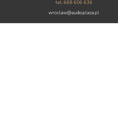
tel. 668 606 636
wroclaw@audioplaza.pl