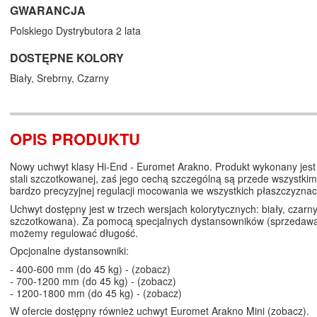
GWARANCJA
Polskiego Dystrybutora 2 lata
DOSTĘPNE KOLORY
Biały,
Srebrny,
Czarny
OPIS PRODUKTU
Nowy uchwyt klasy Hi-End - Euromet Arakno. Produkt wykonany jest 
stali szczotkowanej, zaś jego cechą szczególną są przede wszystkim
bardzo precyzyjnej regulacji mocowania we wszystkich płaszczyznac
Uchwyt dostępny jest w trzech wersjach kolorytycznych: biały, czarny,
szczotkowana). Za pomocą specjalnych dystansowników (sprzedaw
możemy regulować długość.
Opcjonalne dystansowniki:
- 400-600 mm (do 45 kg) - (
zobacz
)
- 700-1200 mm (do 45 kg) - (
zobacz
)
- 1200-1800 mm (do 45 kg) - (
zobacz
)
W ofercie dostępny również uchwyt Euromet Arakno Mini (
zobacz
).