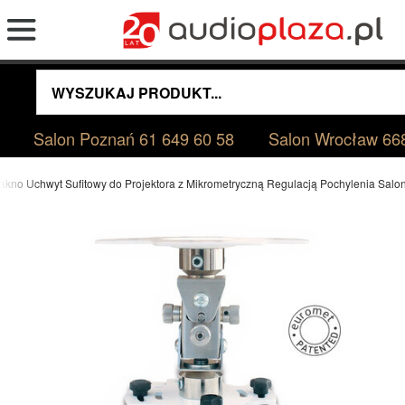
Salon Poznań
61 649 60 58
Salon Wrocław
66
akno Uchwyt Sufitowy do Projektora z Mikrometryczną Regulacją Pochylenia Sal