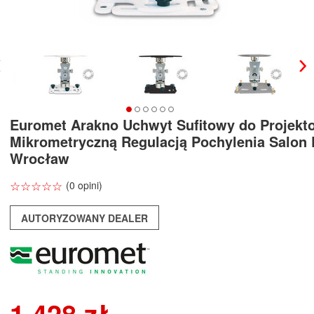
Euromet Arakno Uchwyt Sufitowy do Projekto
Mikrometryczną Regulacją Pochylenia Salon
Wrocław
☆
★
☆
★
☆
★
☆
★
☆
★
(0 opini)
AUTORYZOWANY DEALER
1 428 zł